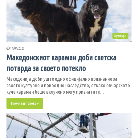
Култура
14/04/2026
Македонскиот караман доби светска
потврда за своето потекло
Македонија доби уште едно официјално признание за
своето културно и природно наследство, откако овчарското
куче караман беше вклучено меѓу признатите…
Прочитај повеќе »