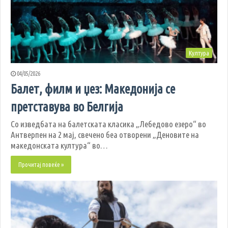
Култура
04/05/2026
Балет, филм и џез: Македонија се
претставува во Белгија
Со изведбата на балетската класика „Лебедово езеро“ во
Антверпен на 2 мај, свечено беа отворени „Деновите на
македонската култура“ во…
Прочитај повеќе »