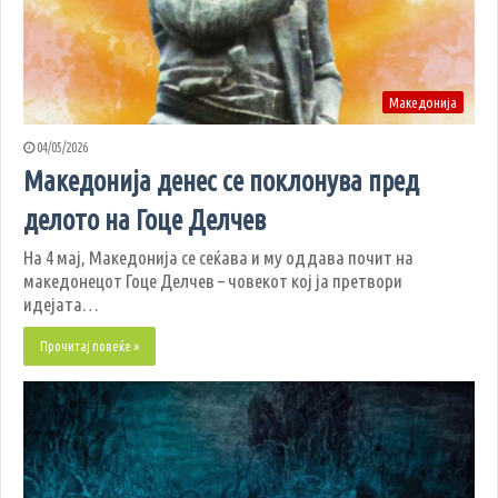
Македонија
04/05/2026
Македонија денес се поклонува пред
делото на Гоце Делчев
На 4 мај, Македонија се сеќава и му оддава почит на
македонецот Гоце Делчев – човекот кој ја претвори
идејата…
Прочитај повеќе »