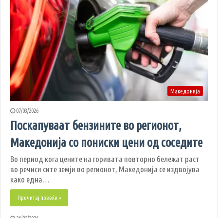
Македонија
07/03/2026
Поскапуваат бензините во регионот,
Македонија со пониски цени од соседите
Во период кога цените на горивата повторно бележат раст
во речиси сите земји во регионот, Македонија се издвојува
како една…
Прочитај повеќе »