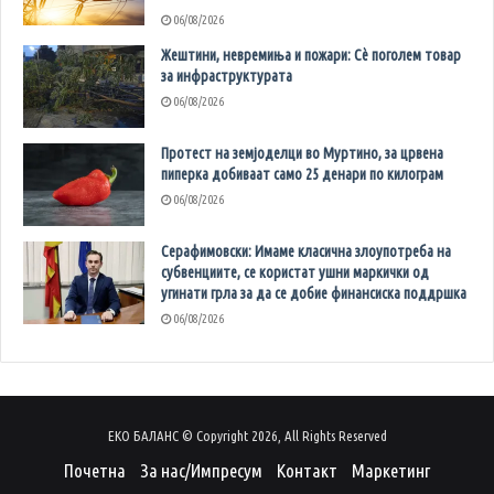
06/08/2026
Жештини, невремиња и пожари: Сè поголем товар
за инфраструктурата
06/08/2026
Протест на земјоделци во Муртино, за црвена
пиперка добиваат само 25 денари по килограм
06/08/2026
Серафимовски: Имаме класична злоупотреба на
субвенциите, се користат ушни маркички од
угинати грла за да се добие финансиска поддршка
06/08/2026
ЕКО БАЛАНС © Copyright 2026, All Rights Reserved
Почетна
За нас/Импресум
Контакт
Маркетинг