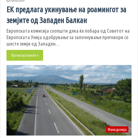
26/02/2026
ЕК предлага укинување на роамингот за
земјите од Западен Балкан
Европската комисија соопшти дека ќе побара од Советот на
Европската Унија одобрување за започнување преговори со
шесте земји од Западен…
Прочитај повеќе »
Македонија