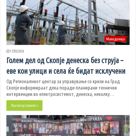
Македонија
17/03/2026
Голем дел од Скопје денеска без струја –
еве кои улици и села ќе бидат исклучени
Од Регионалниот центар за управување со кризи на Град
Скопје информираат дека поради планирани технички
интервенции во електросистемот, денеска, неколку…
Прочитај повеќе »