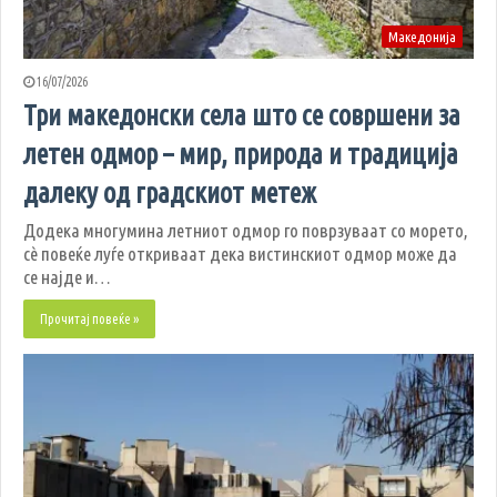
Македонија
16/07/2026
Три македонски села што се совршени за
летен одмор – мир, природа и традиција
далеку од градскиот метеж
Додека многумина летниот одмор го поврзуваат со морето,
сè повеќе луѓе откриваат дека вистинскиот одмор може да
се најде и…
Прочитај повеќе »