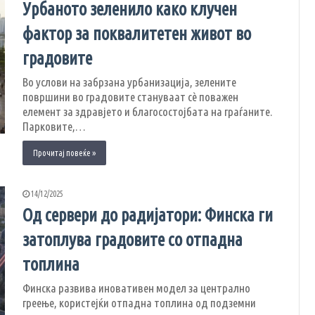
Урбаното зеленило како клучен
фактор за поквалитетен живот во
градовите
Во услови на забрзана урбанизација, зелените
површини во градовите стануваат сè поважен
елемент за здравјето и благосостојбата на граѓаните.
Паркoвите,…
Прочитај повеќе »
14/12/2025
Од сервери до радијатори: Финска ги
затоплува градовите со отпадна
топлина
Финска развива иновативен модел за централно
греење, користејќи отпадна топлина од подземни