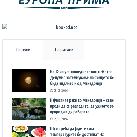
Најнови
Најчитани
На 12 август погледнете кон небото:
Делумно затемнување на Сонцето ќе
биде видливо и од Македонија
05/08/2026
Најчистите реки во Македонија – каде
вреди да се разладите, да уживате во
природа и да рибарите
05/08/2026
Што треба да јадете кога
температурите ќе достигнат 42