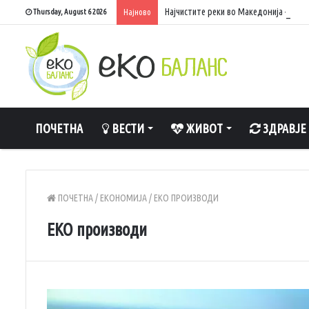
Најчистите реки во Македонија – каде
Thursday, August 6 2026
Најново
ПОЧЕТНА
ВЕСТИ
ЖИВОТ
ЗДРАВЈЕ
ПОЧЕТНА
/
ЕКОНОМИЈА
/
ЕКО ПРОИЗВОДИ
ЕКО производи