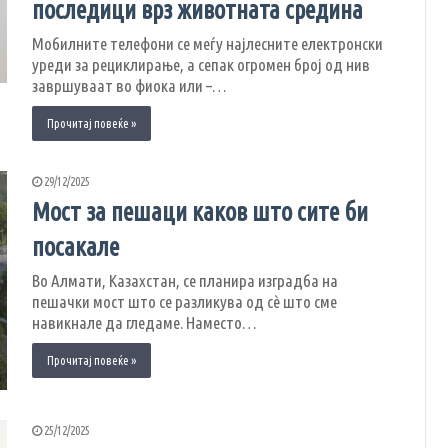
последици врз животната средина
Мобилните телефони се меѓу најлесните електронски
уреди за рециклирање, а сепак огромен број од нив
завршуваат во фиока или –…
Прочитај повеќе »
29/12/2025
Мост за пешаци каков што сите би
посакале
Во Алмати, Казахстан, се планира изградба на
пешачки мост што се разликува од сè што сме
навикнале да гледаме. Наместо…
Прочитај повеќе »
25/12/2025