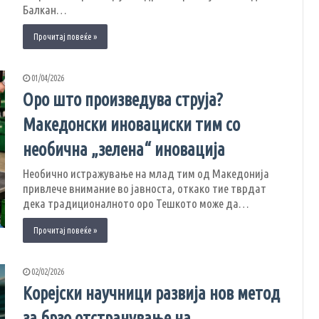
Балкан…
Прочитај повеќе »
01/04/2026
Оро што произведува струја?
Македонски иновациски тим со
необична „зелена“ иновација
Необично истражување на млад тим од Македонија
привлече внимание во јавноста, откако тие тврдат
дека традиционалното оро Тешкото може да…
Прочитај повеќе »
02/02/2026
Корејски научници развија нов метод
за брзо отстранување на