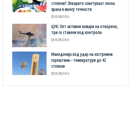
степени? Лекарите советуваат лесна
храна и многу течности
05/08/2026
ЦУК: Пет активни пожари на отворено,
три се ставени под контрола
05/08/2026
Македонија под удар на екстремни
горештини – температури до 42
степени
05/08/2026