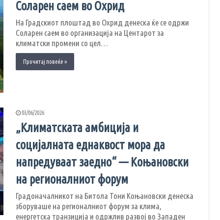
Соларен саем во Охрид
На Градскиот плоштад во Охрид денеска ќе се одржи
Соларен саем во организација на Центарот за
климатски промени со цел…
Прочитај повеќе »
03/06/2026
„Климатската амбиција и
социјалната еднаквост мора да
напредуваат заедно“ — Коњановски
на регионалниот форум
Градоначалникот на Битола Тони Коњановски денеска
зборуваше на регионалниот форум за клима,
енергетска транзиција и одржлив развој во Западен