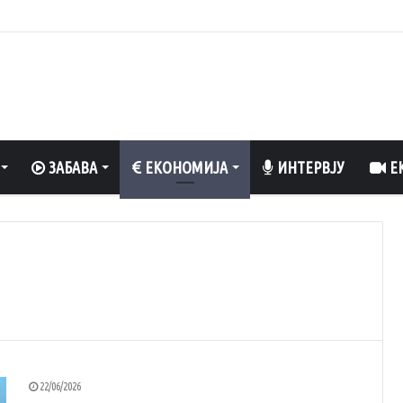
 вреди да се разладите, да уживате во природа и да рибарите
ЗАБАВА
ЕКОНОМИЈА
ИНТЕРВЈУ
ЕК
22/06/2026