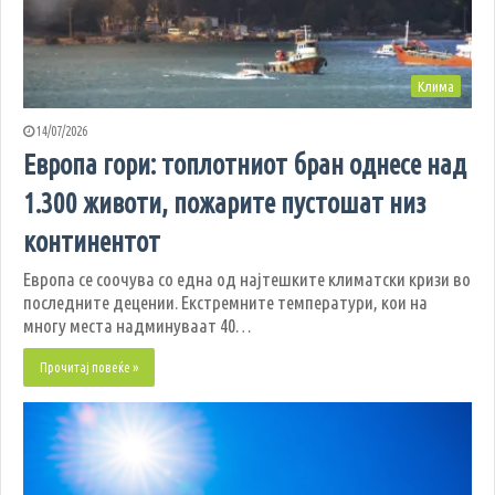
Клима
14/07/2026
Европа гори: топлотниот бран однесе над
1.300 животи, пожарите пустошат низ
континентот
Европа се соочува со една од најтешките климатски кризи во
последните децении. Екстремните температури, кои на
многу места надминуваат 40…
Прочитај повеќе »