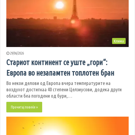
Клима
29/06/2026
Стариот континент се уште „гори“:
Европа во незапамтен топлотен бран
Во некои делови од Европа вчера температурите на
воздухот достигнаа 40 степени Целзиусови, додека други
области беа погодени од бури,…
Прочитај повеќе »