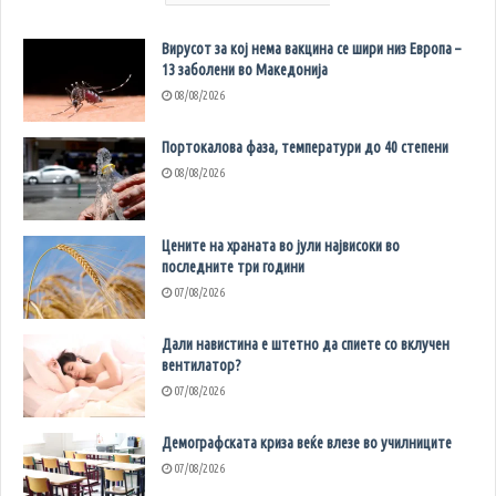
Вирусот за кој нема вакцина се шири низ Европа –
13 заболени во Македонија
08/08/2026
Портокалова фаза, температури до 40 степени
08/08/2026
Цените на храната во јули највисоки во
последните три години
07/08/2026
Дали навистина е штетно да спиете со вклучен
вентилатор?
07/08/2026
Демографската криза веќе влезе во училниците
07/08/2026