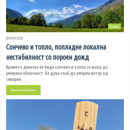
Клима
01/07/2026
Сончево и топло, попладне локална
нестабилност со пороен дожд
Времето денеска ќе биде сончево и топло со мала до
умерена облачност. Ќе дува слаб до умерен ветер од
северен…
Прочитај повеќе »