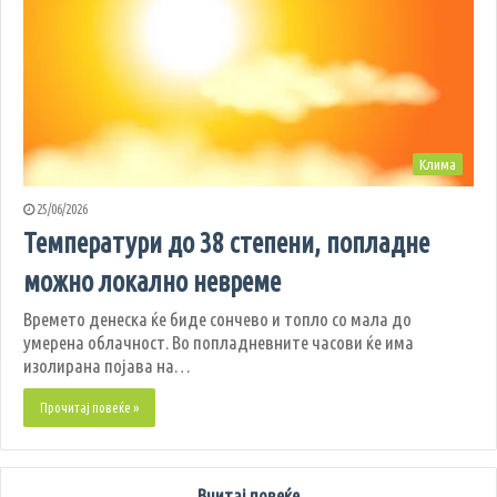
Клима
25/06/2026
Температури до 38 степени, попладне
можно локално невреме
Времето денеска ќе биде сончево и топло со мала до
умерена облачност. Во попладневните часови ќе има
изолирана појава на…
Прочитај повеќе »
Вчитај повеќе