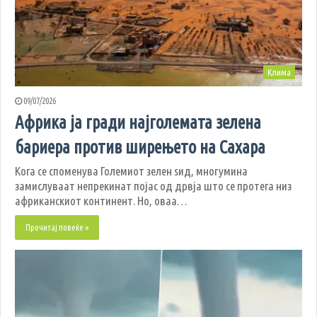
Клима
09/07/2026
Африка ја гради најголемата зелена
бариера против ширењето на Сахара
Кога се споменува Големиот зелен ѕид, многумина
замислуваат непрекинат појас од дрвја што се протега низ
африканскиот континент. Но, оваа…
Прочитај повеќе »