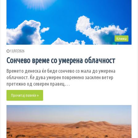
Клима
13/07/2026
Сончево време со умерена облачност
Времето денеска ќе биде сончево со мала до умерена
облачност. Ќе дува умерен повремено засилен ветер
претежно од северен правец.…
Прочитај повеќе »