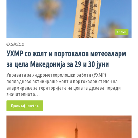
Клима
29/06/2026
УХМР со жолт и портокалов метеоаларм
за цела Македонија за 29 и 30 јуни
Управата за хидрометеоролошки работи (УХМР)
попладнево активираше жолт и портокалов степен на
алармирање за територијата на целата држава поради
значителното…
Прочитај повеќе »