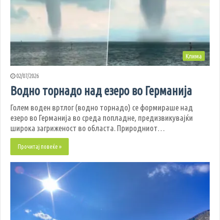
Клима
02/07/2026
Водно торнадо над езеро во Германија
Голем воден вртлог (водно торнадо) се формираше над
езеро во Германија во среда попладне, предизвикувајќи
широка загриженост во областа. Природниот…
Прочитај повеќе »