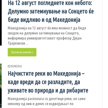
На 12 август погледнете кон небото:
Делумно затемнување на Сонцето ќе
биде видливо и од Македонија
Македонија на 12 август ќе има можност да биде
сведок на делумно затемнување на Сонцето,
информира универзитетскиот професор Дејан
Трајковски…
Прочитај повеќе »
05/08/2026
Најчистите реки во Македонија –
каде вреди да се разладите, да
уживате во природа и да рибарите
Македонија располага со десетици реки, но само
неколку од нив и денес се издвојуваат по