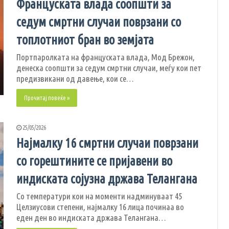
Француската влада соопшти за
седум смртни случаи поврзани со
топлотниот бран во земјата
Портпаролката на француската влада, Мод Брежон,
денеска соопшти за седум смртни случаи, меѓу кои пет
предизвикани од давење, кои се…
Прочитај повеќе »
25/05/2026
Најмалку 16 смртни случаи поврзани
со горештините се пријавени во
индиската сојузна држава Телангана
Со температури кои на моменти надминуваат 45
Целзиусови степени, најмалку 16 лица починаа во
еден ден во индиската држава Телангана…