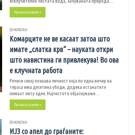
исклучително чистата вода, зачуваната природа…
Прочитај повеќе »
04/08/2026
Комарците не ве касаат затоа што
имате „слатка крв“ – науката откри
што навистина ги привлекува! Во ова
е клучната работа
Речиси секој познава личност која по една вечер на
тераса има десетина убоди, додека останатите
немаат ниту еден. Најчестото објаснување…
Прочитај повеќе »
04/08/2026
ИЈЗ со апел до граѓаните: