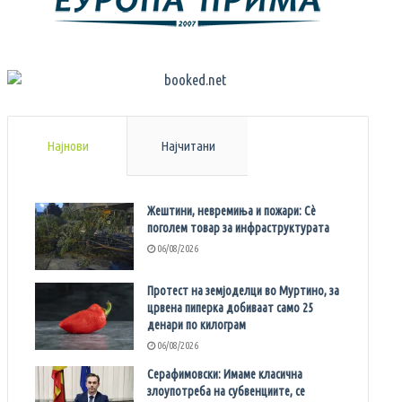
Најнови
Најчитани
Жештини, невремиња и пожари: Сè
поголем товар за инфраструктурата
06/08/2026
Протест на земјоделци во Муртино, за
црвена пиперка добиваат само 25
денари по килограм
06/08/2026
Серафимовски: Имаме класична
злоупотреба на субвенциите, се