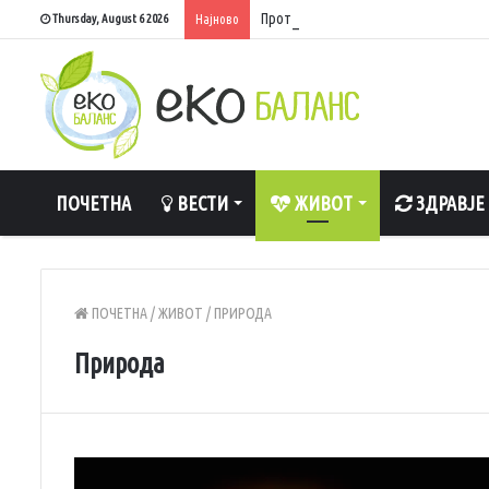
Протест на земјоделци во Муртино, з
Thursday, August 6 2026
Најново
ПОЧЕТНА
ВЕСТИ
ЖИВОТ
ЗДРАВЈЕ
ПОЧЕТНА
/
ЖИВОТ
/
ПРИРОДА
Природа