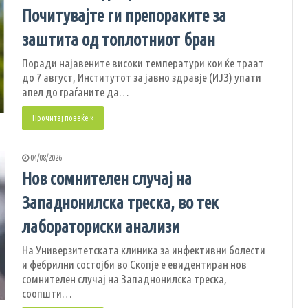
Почитувајте ги препораките за
заштита од топлотниот бран
Поради најавените високи температури кои ќе траат
до 7 август, Институтот за јавно здравје (ИЈЗ) упати
апел до граѓаните да…
Прочитај повеќе »
04/08/2026
Нов сомнителен случај на
Западнонилска треска, во тек
лабораториски анализи
На Универзитетската клиника за инфективни болести
и фебрилни состојби во Скопје е евидентиран нов
сомнителен случај на Западнонилска треска,
соопшти…