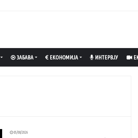
а црвена пиперка добиваат само 25 денари по килограм
ЗАБАВА
ЕКОНОМИЈА
ИНТЕРВЈУ
ЕК
05/08/2026