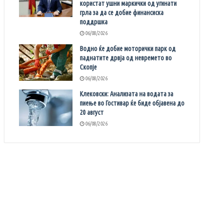
користат ушни маркички од угинати
грла за да се добие финансиска
поддршка
06/08/2026
Водно ќе добие моторички парк од
паднатите дрвја од невремето во
Скопје
06/08/2026
Клековски: Анализата на водата за
пиење во Гостивар ќе биде објавена до
20 август
06/08/2026