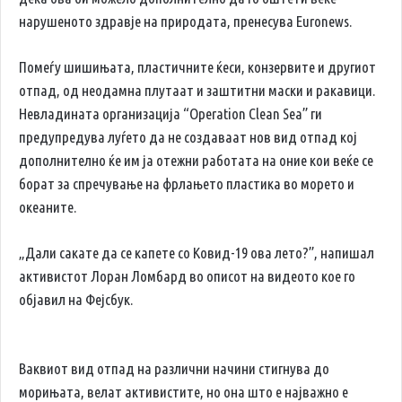
нарушеното здравје на природата, пренесува Euronews.
Помеѓу шишињата, пластичните ќеси, конзервите и другиот
отпад, од неодамна плутаат и заштитни маски и ракавици.
Невладината организација “Operation Clean Sea” ги
предупредува луѓето да не создаваат нов вид отпад кој
дополнително ќе им ја отежни работата на оние кои веќе се
борат за спречување на фрлањето пластика во морето и
океаните.
„Дали сакате да се капете со Ковид-19 ова лето?”, напишал
активистот Лоран Ломбард во описот на видеото кое го
објавил на Фејсбук.
Ваквиот вид отпад на различни начини стигнува до
морињата, велат активистите, но она што е најважно е