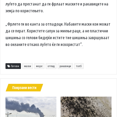
луѓето да престанат да ги фрлаат маските и ракавиците на
земја по користењето.
„Фрлете ги во канта за отпадоци. Набавете маски кои можат
да се перат. Користете сапун за миење раце, а не пластични
шишиња со гелови бидејќи истите тие шишиња завршуваат
во океаните откако луѓето ќе ги искористат”.
Тагови
маски
море
отпад
ракавици
топ5
Поврзани вести