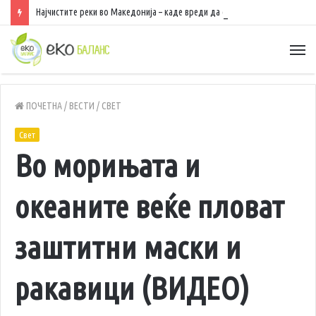
Најчистите реки во Македонија – каде вреди да се разладите, да уживате во природа и да рибарите
ПОЧЕТНА
/
ВЕСТИ
/
СВЕТ
Свет
Во морињата и
океаните веќе пловат
заштитни маски и
ракавици (ВИДЕО)