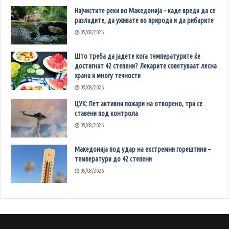
Најчистите реки во Македонија – каде вреди да се
разладите, да уживате во природа и да рибарите
05/08/2026
Што треба да јадете кога температурите ќе
достигнат 42 степени? Лекарите советуваат лесна
храна и многу течности
05/08/2026
ЦУК: Пет активни пожари на отворено, три се
ставени под контрола
05/08/2026
Македонија под удар на екстремни горештини –
температури до 42 степени
05/08/2026