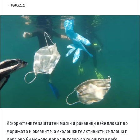
08/06/2020
Искористените заштитни маски и ракавици веќе пловат во
морињата и океаните, а еколошките активисти се плашат
дека ова би можело дополнително да го оштети веќе