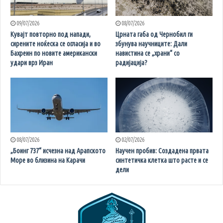
09/07/2026
08/07/2026
Кувајт повторно под напади,
Црната габа од Чернобил ги
сирените ноќеска се огласија и во
збунува научниците: Дали
Бахреин по новите американски
навистина се „храни“ со
удари врз Иран
радијација?
08/07/2026
02/07/2026
„Боинг 737“ исчезна над Арапското
Научен пробив: Создадена првата
Море во близина на Карачи
синтетичка клетка што расте и се
дели