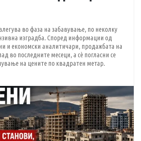
влегува во фаза на забавување, по неколку
ензивна изградба. Според информации од
ии и економски аналитичари, продажбата на
ад во последните месеци, а сè погласни се
лување на цените по квадратен метар.