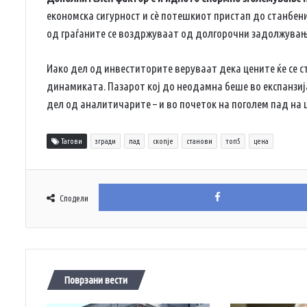
економска сигурност и сè потешкиот пристап до станбен
од граѓаните се воздржуваат од долгорочни задолжувањ
Иако дел од инвеститорите веруваат дека цените ќе се с
динамиката. Пазарот кој до неодамна беше во експанзија,
дел од аналитичарите – и во почеток на поголем пад на ц
Тагови
згради
пад
скопје
станови
топ5
цена
Сподели
Поврзани вести