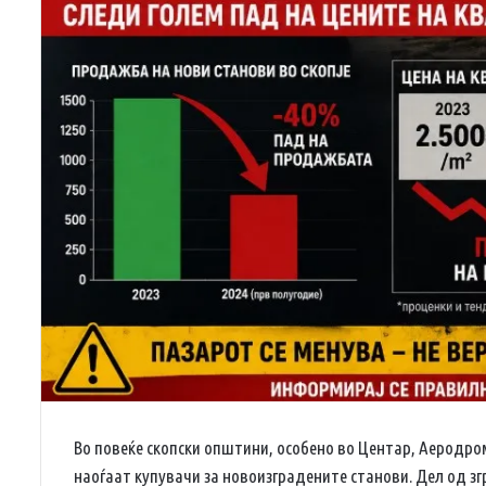
Во повеќе скопски општини, особено во Центар, Аеродро
наоѓаат купувачи за новоизградените станови. Дел од з