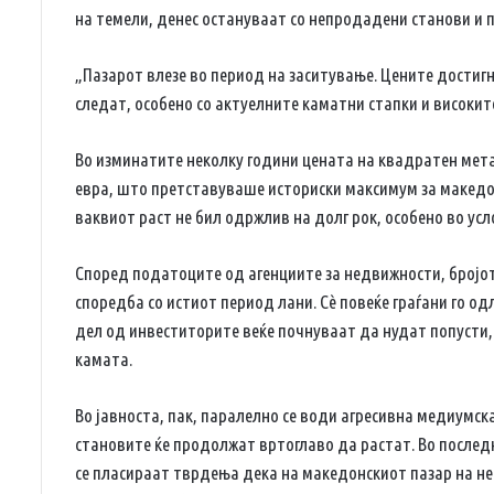
на темели, денес остануваат со непродадени станови и 
„Пазарот влезе во период на заситување. Цените достигн
следат, особено со актуелните каматни стапки и високит
Во изминатите неколку години цената на квадратен мета
евра, што претставуваше историски максимум за македо
ваквиот раст не бил одржлив на долг рок, особено во усл
Според податоците од агенциите за недвижности, бројо
споредба со истиот период лани. Сè повеќе граѓани го о
дел од инвеститорите веќе почнуваат да нудат попусти, 
камата.
Во јавноста, пак, паралелно се води агресивна медиумск
становите ќе продолжат вртоглаво да растат. Во послед
се пласираат тврдења дека на македонскиот пазар на н