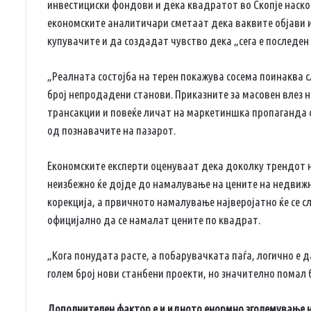
инвестициски фондови и дека квадратот во Скопје наско
економските аналитичари сметаат дека ваквите објави и
купувачите и да создадат чувство дека „сега е последен
„Реалната состојба на терен покажува сосема поинаква с
број непродадени станови. Приказните за масовен влез н
трансакции и повеќе личат на маркетиншка пропаганда 
од познавачите на пазарот.
Економските експерти оценуваат дека доколку трендот 
неизбежно ќе дојде до намалување на цените на недвижн
корекција, а првичното намалување најверојатно ќе се с
официјално да се намалат цените по квадрат.
„Кога понудата расте, а побарувачката паѓа, логично е 
голем број нови станбени проекти, но значително помал 
Дополнителен фактор е и идното енормно зголемување 