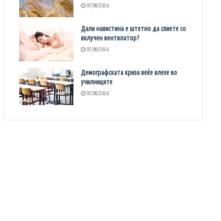
07/08/2026
Дали навистина е штетно да спиете со
вклучен вентилатор?
07/08/2026
Демографската криза веќе влезе во
училниците
07/08/2026