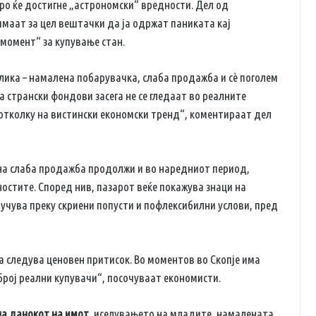
ро ќе достигне „астрономски“ вредности. Дел од
маат за цел вештачки да ја одржат паниката кај
 момент“ за купување стан.
лика – намалена побарувачка, слаба продажба и сè поголем
а странски фондови засега не се гледаат во реалните
отколку на вистински економски тренд“, коментираат дел
на слаба продажба продолжи и во наредниот период,
остите. Според нив, пазарот веќе покажува знаци на
лучува преку скриени попусти и пофлексибилни услови, пред
да следува ценовен притисок. Во моментов во Скопје има
број реални купувачи“, посочуваат економисти.
на данокот на имот
, иселувањето на младите, намалената