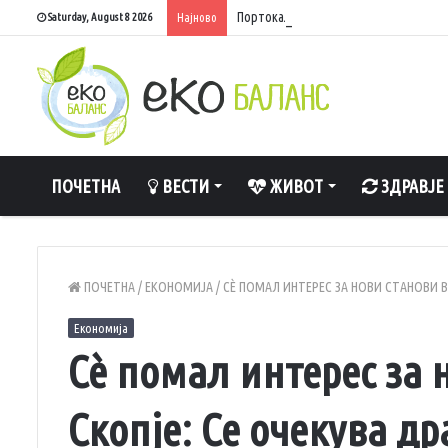
Портокалова фаза, температури до 40
Saturday, August 8 2026
Најново
ПОЧЕТНА
ВЕСТИ
ЖИВОТ
ЗДРАВЈЕ
ПОЧЕТНА
/
ЕКОНОМИЈА
/
СЀ ПОМАЛ ИНТЕРЕС ЗА НОВИ СТАНОВИ В
Економија
Сѐ помал интерес за 
Скопје: Се очекува д