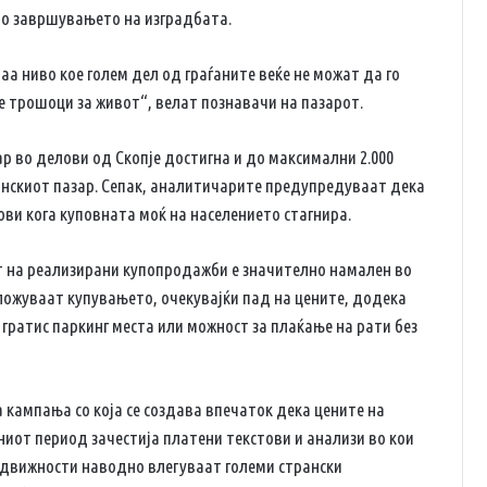
по завршувањето на изградбата.
аа ниво кое голем дел од граѓаните веќе не можат да го
е трошоци за живот“, велат познавачи на пазарот.
р во делови од Скопје достигна и до максимални 2.000
нскиот пазар. Сепак, аналитичарите предупредуваат дека
ови кога куповната моќ на населението стагнира.
т на реализирани купопродажби е значително намален во
дложуваат купувањето, очекувајќи пад на цените, додека
гратис паркинг места или можност за плаќање на рати без
а кампања со која се создава впечаток дека цените на
ниот период зачестија платени текстови и анализи во кои
едвижности наводно влегуваат големи странски