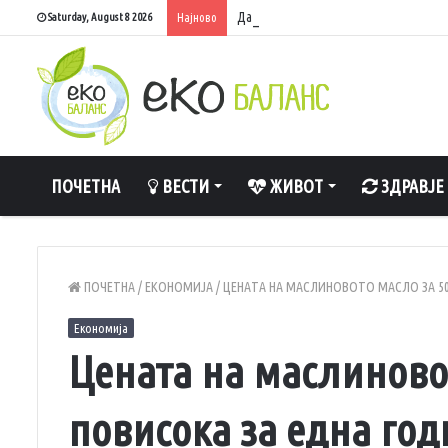
Дали навистина е штетно да спиете с
Saturday, August 8 2026
Најново
ПОЧЕТНА
ВЕСТИ
ЖИВОТ
ЗДРАВЈЕ
ПОЧЕТНА
/
ЕКОНОМИЈА
/
ЦЕНАТА НА МАСЛИНОВОТО МАСЛО ЗА 5
Економија
Цената на маслиновот
повисока за една год