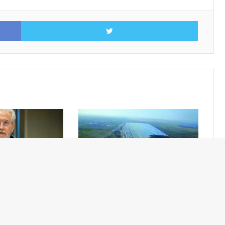
Facebook
Twitter
22/06/2026
зија на блок
Соларен саем во Охрид
ина струја и во