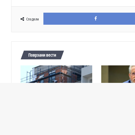
Сподели
Поврзани вести
11/07/2026
25/06/2026
Падот на цените на становите го успори
РКЕ подготвува реви
градежниот бум – дозволите за градба се
тарифите, можна евт
намалија за 27,5 проценти
сабота