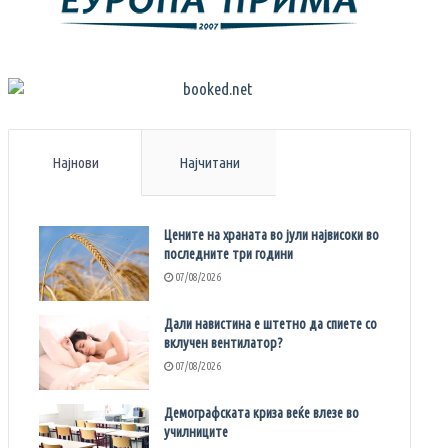
Најнови
Најчитани
Цените на храната во јули највисоки во
последните три години
07/08/2026
Дали навистина е штетно да спиете со
вклучен вентилатор?
07/08/2026
Демографската криза веќе влезе во
училниците