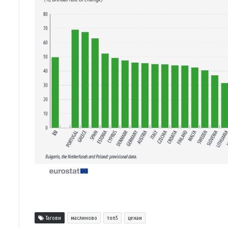
Тагови
маслиново
топ5
ценаи