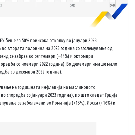
ЕУ беше за 50% повисока отколку во јануари 2023
 во втората половина на 2023 година со зголемување од
ренд се забрза во септември (+44%) и октомври
поредба со ноември 2022 година).
Во декември имаше мало
едба со декември 2022 година).
лемување на годишната инфлација на маслиновото
 во споредба со јануари 2023 година), по што следат Грција
апувања се забележани во Романија (+13%), Ирска (+16%) и