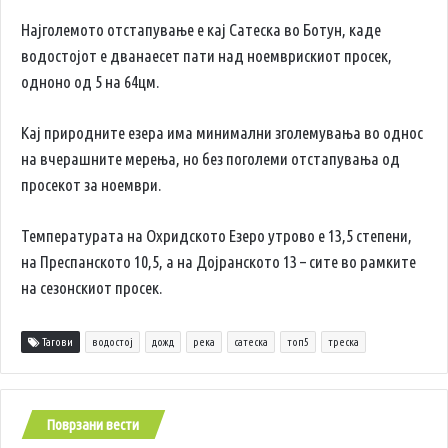
Најголемото отстапување е кај Сатеска во Ботун, каде
водостојот е дванаесет пати над ноемврискиот просек,
одноно од 5 на 64цм.
Кај природните езера има минимални зголемувања во однос
на вчерашните мерења, но без поголеми отстапувања од
просекот за ноември.
Температурата на Охридското Езеро утрово е 13,5 степени,
на Преспанското 10,5, а на Дојранското 13 – сите во рамките
на сезонскиот просек.
Тагови
водостој
дожд
река
сатеска
топ5
треска
Поврзани вести