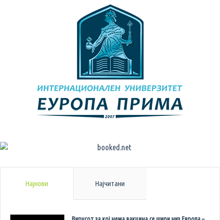
Најнови
Најчитани
Вирусот за кој нема вакцина се шири низ Европа –