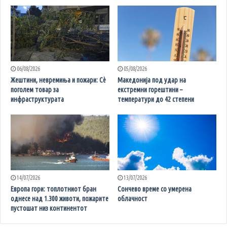
06/08/2026
05/08/2026
Жештини, невремиња и пожари: Сè
Македонија под удар на
поголем товар за
екстремни горештини –
инфраструктурата
температури до 42 степени
14/07/2026
13/07/2026
Европа гори: топлотниот бран
Сончево време со умерена
однесе над 1.300 животи, пожарите
облачност
пустошат низ континентот