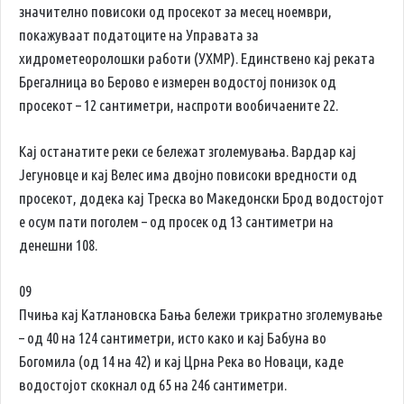
значително повисоки од просекот за месец ноември,
покажуваат податоците на Управата за
хидрометеоролошки работи (УХМР). Единствено кај реката
Брегалница во Берово е измерен водостој понизок од
просекот – 12 сантиметри, наспроти вообичаените 22.
Кај останатите реки се бележат зголемувања. Вардар кај
Јегуновце и кај Велес има двојно повисоки вредности од
просекот, додека кај Треска во Македонски Брод водостојот
е осум пати поголем – од просек од 13 сантиметри на
денешни 108.
09
Пчиња кај Катлановска Бања бележи трикратно зголемување
– од 40 на 124 сантиметри, исто како и кај Бабуна во
Богомила (од 14 на 42) и кај Црна Река во Новаци, каде
водостојот скокнал од 65 на 246 сантиметри.