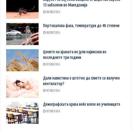
13 заболени во Македонија
08/08/2026
Портокалова фаза, температури до 40 степени
08/08/2026
Цените на храната во јули највисоки во
последните три години
07/08/2026
Дали навистина е штетно да спиете со вклучен
вентилатор?
07/08/2026
Демографската криза веќе влезе во училниците
07/08/2026