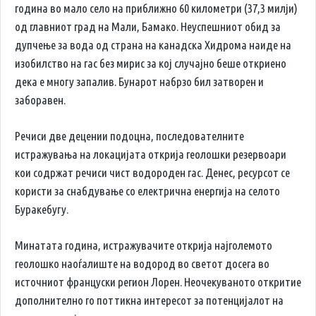
година во мало село на приближно 60 километри (37,3 милји)
од главниот град на Мали, Бамако. Неуспешниот обид за
дупчење за вода од страна на канадска Хидрома наиде на
изобилство на гас без мирис за кој случајно беше откриено
дека е многу запалив. Бунарот набрзо бил затворен и
заборавен.
Речиси две децении подоцна, последователните
истражувања на локацијата открија геолошки резервоари
кои содржат речиси чист водороден гас. Денес, ресурсот се
користи за снабдување со електрична енергија на селото
Буракебугу.
Минатата година, истражувачите открија најголемото
геолошко наоѓалиште на водород во светот досега во
источниот француски регион Лорен. Неочекуваното откритие
дополнително го поттикна интересот за потенцијалот на