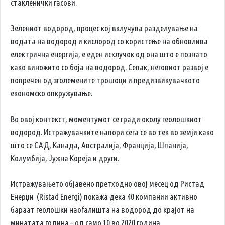
стакленички гасови.
Зелениот водород, процес кој вклучува разделување на
водата на водород и кислород со користење на обновлива
електрична енергија, е еден исклучок од она што е познато
како виножито со боја на водород. Сепак, неговиот развој е
попречен од зголемените трошоци и предизвикувачкото
економско опкружување.
Во овој контекст, моментумот се гради околу геолошкиот
водород. Истражувачките напори сега се во тек во земји како
што се САД, Канада, Австралија, Франција, Шпанија,
Колумбија, Јужна Кореја и други.
Истражувањето објавено претходно овој месец од Ристад
Енерџи (Ristad Energi) покажа дека 40 компании активно
бараат геолошки наоѓалишта на водород до крајот на
минатата година – од само 10 во 2020 година.