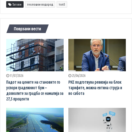
Тагови
геолошки водород
топ5
Поврзани вести
11/07/2026
25/06/2026
Падот на цените на становите го
РКЕ подготвува ревизија на блок
успори градежниот бум –
тарифите, можна евтина струја и
дозволите за градба се намалија за
во сабота
27,5 проценти