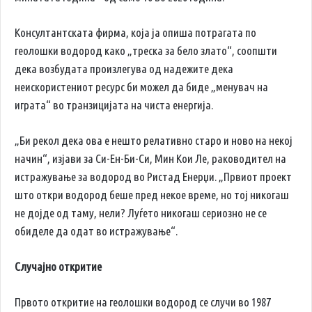
Консултантската фирма, која ја опиша потрагата по
геолошки водород како „треска за бело злато“, соопшти
дека возбудата произлегува од надежите дека
неискористениот ресурс би можел да биде „менувач на
играта“ во транзицијата на чиста енергија.
„Би рекол дека ова е нешто релативно старо и ново на некој
начин“, изјави за Си-Ен-Би-Си, Мин Кои Ле, раководител на
истражување за водород во Ристад Енерџи. „Првиот проект
што откри водород беше пред некое време, но тој никогаш
не дојде од таму, нели? Луѓето никогаш сериозно не се
обиделе да одат во истражување“.
Случајно откритие
Првото откритие на геолошки водород се случи во 1987