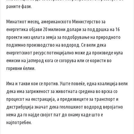
раните фази.
Минатиот месец, американското Министерство за
енергетика објави 20 милиони долари за поддршка на 16
проекти низ целата земја за подобрување на природното
подземно производство на водород. Се вели дека
енергетскиот ресурс потенцијално може да произведе нула
емисии на јаглерод кога се согорува или се користи во
горивни ќелии.
Има и такви кои се против. Уште повеќе, една коалиција вели
дека има загриженост за животната средина во врска со
процесот на екстракција, а предизвиците за транспорт и
дистрибуција значат дека геолошкиот водород веројатно
нема да го најде својот пат до онаму каде што е
најпотребен.