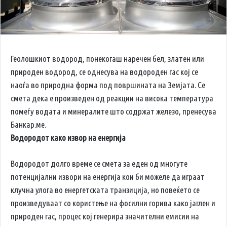
Геолошкиот водород, понекогаш наречен бел, златен или
природен водород, се однесува на водороден гас кој се
наоѓа во природна форма под површината на Земјата. Се
смета дека е произведен од реакции на висока температура
помеѓу водата и минералите што содржат железо, пренесува
Банкар.ме.
Водородот како извор на енергија
Водородот долго време се смета за еден од многуте
потенцијални извори на енергија кои би можеле да играат
клучна улога во енергетската транзиција, но повеќето се
произведуваат со користење на фосилни горива како јаглен и
природен гас, процес кој генерира значителни емисии на