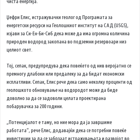
чиста енергија.
Џефри Елис, истражувачки геолог од Програмата за
енергетски ресурси на Геолошкиот институт на САД (USGS),
изјави за Си-Ен-Би-Сиб дека може да има огромна количина
природен водород закопана во подземни резервоари низ
целиот свет.
Тој, сепак, предупредува дека повеќето од нив веројатно се
премногу длабоки или предалеку за да бидат економски
исплатливи. Сепак, Елис рече дека само неколку проценти од
геолошкото обновување на водородот може да биде
доволно за да се задоволи целата проектирана
побарувачка за 200 години.
„Потенцијалот е таму, но ние мора да ја завршиме
работата“, рече Елис, додавајќи дека се потребни повеќе
инвестиции за да се забрзаат истражувањата и развојот во