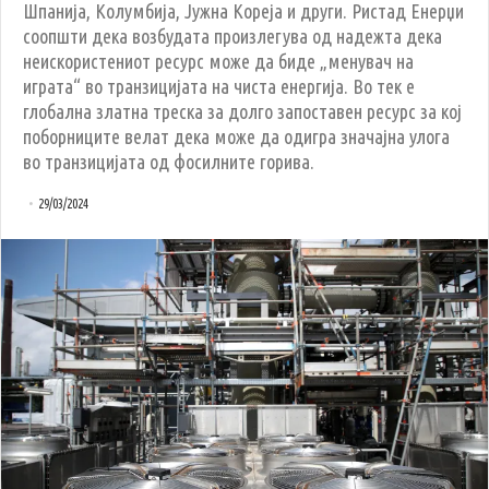
Шпанија, Колумбија, Јужна Кореја и други. Ристад Енерџи
соопшти дека возбудата произлегува од надежта дека
неискористениот ресурс може да биде „менувач на
играта“ во транзицијата на чиста енергија. Во тек е
глобална златна треска за долго запоставен ресурс за кој
поборниците велат дека може да одигра значајна улога
во транзицијата од фосилните горива.
29/03/2024