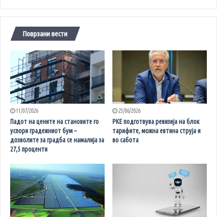
Поврзани вести
11/07/2026
25/06/2026
Падот на цените на становите го
РКЕ подготвува ревизија на блок
успори градежниот бум –
тарифите, можна евтина струја и
дозволите за градба се намалија за
во сабота
27,5 проценти