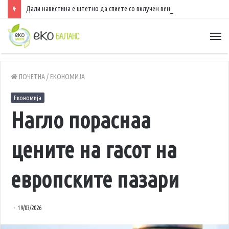
Дали навистина е штетно да спиете со вклучен вентилатор?
ПОЧЕТНА
/
ЕКОНОМИЈА
Економија
Нагло пораснаа
цените на гасот на
европските пазари
19/03/2026