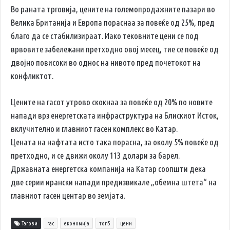
Во раната трговија, цените на големопродажните пазари во
Велика Британија и Европа пораснаа за повеќе од 25%, пред
благо да се стабилизираат. Иако тековните цени се под
врвовите забележани претходно овој месец, тие се повеќе од
двојно повисоки во однос на нивото пред почетокот на
конфликтот.
Цените на гасот утрово скокнаа за повеќе од 20% по новите
напади врз енергетската инфраструктура на Блискиот Исток,
вклучително и главниот гасен комплекс во Катар.
Цената на нафтата исто така порасна, за околу 5% повеќе од
претходно, и се движи околу 113 долари за барел.
Државната енергетска компанија на Катар соопшти дека
две серии ирански напади предизвикале „обемна штета“ на
главниот гасен центар во земјата.
Тагови
гас
економија
топ5
цени