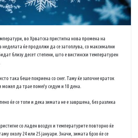
емператури, во Хрватска пристигна нова промена на
на неделата ќе продолжи да се затоплува, со максимални
идат близу десет степени, што е вистински температурен
.
исто така беше покриена со снег. Таму ќе започне краток
 можел да трае помеѓу седум и 10 дена.
ено ќе се топи и дека зимата не е завршена, без разлика
пристигне со ладен воздух и температурите повторно ќе
у околу 24 или 25 јануари. Значи, зимата брзо ќе се