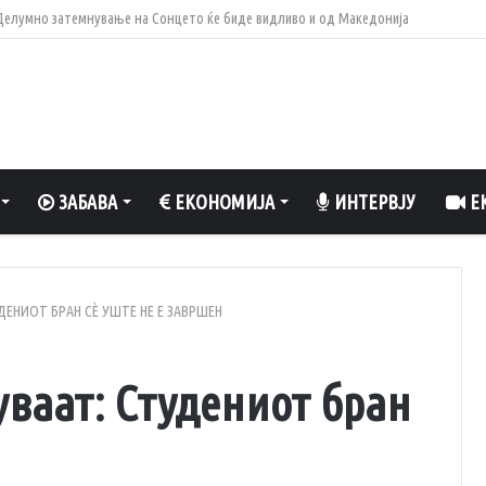
 вреди да се разладите, да уживате во природа и да рибарите
ЗАБАВА
ЕКОНОМИЈА
ИНТЕРВЈУ
ЕК
ЕНИОТ БРАН СÈ УШТЕ НЕ Е ЗАВРШЕН
ваат: Студениот бран