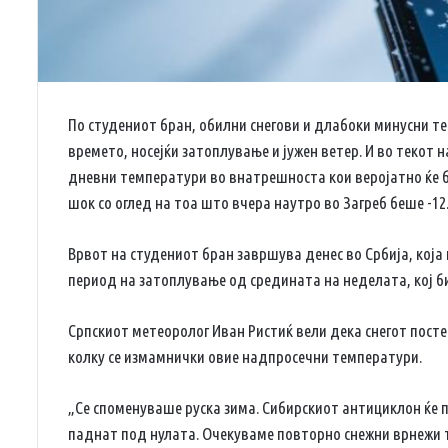
По студениот бран, обилни снегови и длабоки минусни т
времето, носејќи затоплување и јужен ветер. И во текот 
дневни температури во внатрешноста кои веројатно ќе б
шок со оглед на тоа што вчера наутро во Загреб беше -12
Врвот на студениот бран завршува денес во Србија, која 
период на затоплување од средината на неделата, кој би
Српскиот метеоролог Иван Ристиќ вели дека снегот постеп
колку се измамнички овие надпросечни температури.
„Се споменуваше руска зима. Сибирскиот антициклон ќе 
паднат под нулата. Очекуваме повторно снежни врнежи там