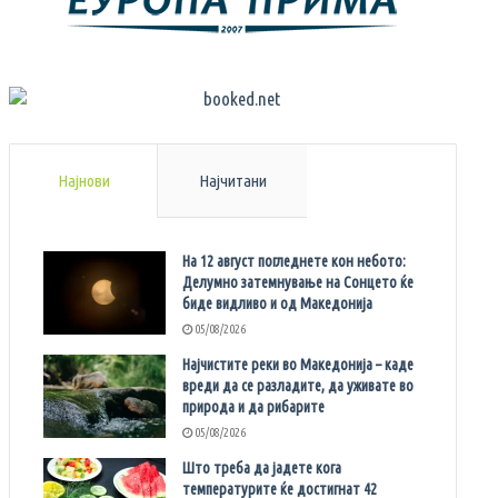
Најнови
Најчитани
На 12 август погледнете кон небото:
Делумно затемнување на Сонцето ќе
биде видливо и од Македонија
05/08/2026
Најчистите реки во Македонија – каде
вреди да се разладите, да уживате во
природа и да рибарите
05/08/2026
Што треба да јадете кога
температурите ќе достигнат 42