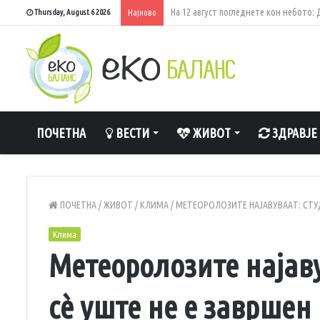
Најчистите реки во Македонија – каде
Thursday, August 6 2026
Најново
ПОЧЕТНА
ВЕСТИ
ЖИВОТ
ЗДРАВЈЕ
ПОЧЕТНА
/
ЖИВОТ
/
КЛИМА
/
МЕТЕОРОЛОЗИТЕ НАЈАВУВААТ: СТУД
Клима
Метеоролозите најаву
сè уште не е завршен