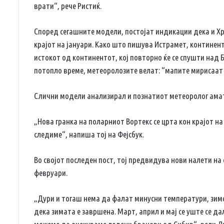
врати“, рече Ристиќ.
Според сегашните модели, постојат индикации дека и Хр
крајот на јануари. Како што пишува Истрамет, континен
истокот од континентот, кој повторно ќе се спушти над
потопло време, метеоролозите велат: “мапите мирисаат 
Слични модели анализирал и познатиот метеоролог ама
„Нова гранка на поларниот Вортекс се црта кон крајот на
следиме“, напиша тој на Фејсбук.
Во својот последен пост, тој предвидува нови налети на 
февруари.
„Дури и тогаш нема да фалат минусни температури, зимс
дека зимата е завршена. Март, април и мај се уште се д