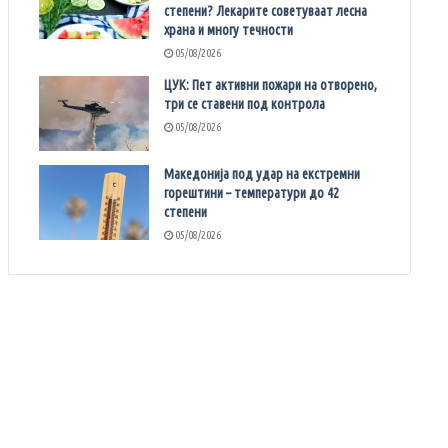
степени? Лекарите советуваат лесна
храна и многу течности
05/08/2026
ЦУК: Пет активни пожари на отворено,
три се ставени под контрола
05/08/2026
Македонија под удар на екстремни
горештини – температури до 42
степени
05/08/2026