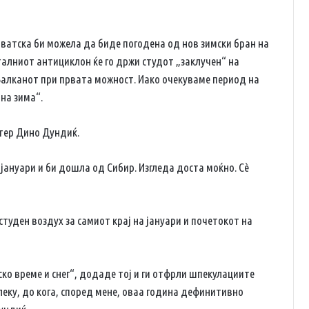
ватска би можела да биде погодена од нов зимски бран на
талниот антициклон ќе го држи студот „заклучен“ на
 Балканот при првата можност. Иако очекуваме период на
на зима“.
тер Дино Дундиќ.
 јануари и би дошла од Сибир. Изгледа доста моќно. Сè
студен воздух за самиот крај на јануари и почетокот на
ко време и снег“, додаде тој и ги отфрли шпекулациите
алеку, до кога, според мене, оваа година дефинитивно