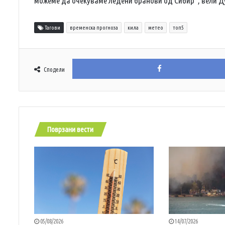
можеме да очекуваме ледени бранови од Сибир“, вели Д
Тагови
временска прогноза
кила
метео
топ5
Сподели
Поврзани вести
05/08/2026
14/07/2026