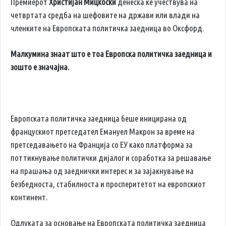
Премиерот
Христијан Мицкоски
денеска ќе учествува на
четвртата средба на шефовите на држави или влади на
членките на Европската политичка заедница во Оксфорд.
Малкумина знаат што е тоа Европска политичка заедница и
зошто е значајна.
Европската политичка заедница беше иницирана од
францускиот претседател Емануел Макрон за време на
претседавањето на Франција со ЕУ како платформа за
поттикнување политички дијалог и соработка за решавање
на прашања од заеднички интерес и за зајакнување на
безбедноста, стабилноста и просперитетот на европскиот
континент.
Одлуката за основање на Европската политичка заедница