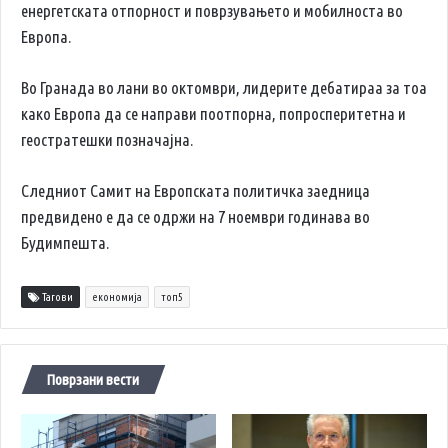
енергетската отпорност и поврзувањето и мобилноста во
Европа.
Во Гранада во лани во октомври, лидерите дебатираа за тоа
како Европа да се направи поотпорна, попросперитетна и
геостратешки позначајна.
Следниот Самит на Европската политичка заедница
предвидено е да се одржи на 7 ноември годинава во
Будимпешта.
Тагови
економија
топ5
Поврзани вести