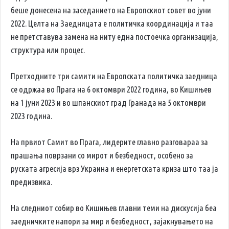
беше донесена на заседанието на Европскиот совет во јуни
2022. Целта на Заедницата е политичка координација и таа
не претставува замена на ниту една постоечка организација,
структура или процес.
Претходните три самити на Европската политичка заедница
се одржаа во Прага на 6 октомври 2022 година, во Кишињев
на 1 јуни 2023 и во шпанскиот град Гранада на 5 октомври
2023 година.
На првиот Самит во Прага, лидерите главно разговараа за
прашања поврзани со мирот и безбедност, особено за
руската агресија врз Украина и енергетската криза што таа ја
предизвика.
На следниот собир во Кишињев главни теми на дискусија беа
заедничките напори за мир и безбедност, зајакнувањето на