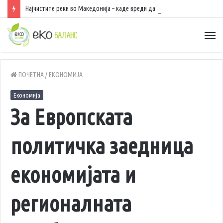
Најчистите реки во Македонија – каде вреди да се разладите, да уживате во природа и да рибарите
ПОЧЕТНА
/
ЕКОНОМИЈА
Економија
За Европската
политичка заедница
економијата и
регионалната