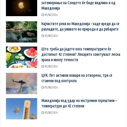
затемнување на Сонцето ќе биде видливо и од
Македонија
05/08/2026
Најчистите реки во Македонија – каде вреди да се
разладите, да уживате во природа и да рибарите
05/08/2026
Што треба да јадете кога температурите ќе
достигнат 42 степени? Лекарите советуваат лесна
храна и многу течности
05/08/2026
ЦУК: Пет активни пожари на отворено, три се
ставени под контрола
05/08/2026
Македонија под удар на екстремни горештини –
температури до 42 степени
05/08/2026