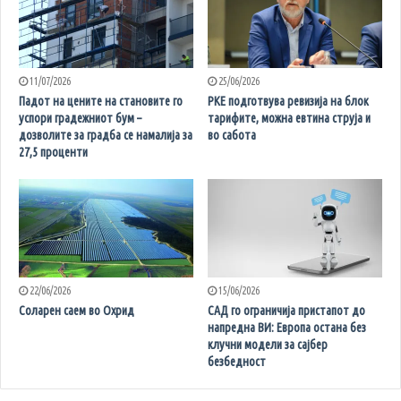
11/07/2026
25/06/2026
Падот на цените на становите го
РКЕ подготвува ревизија на блок
успори градежниот бум –
тарифите, можна евтина струја и
дозволите за градба се намалија за
во сабота
27,5 проценти
22/06/2026
15/06/2026
Соларен саем во Охрид
САД го ограничија пристапот до
напредна ВИ: Европа остана без
клучни модели за сајбер
безбедност