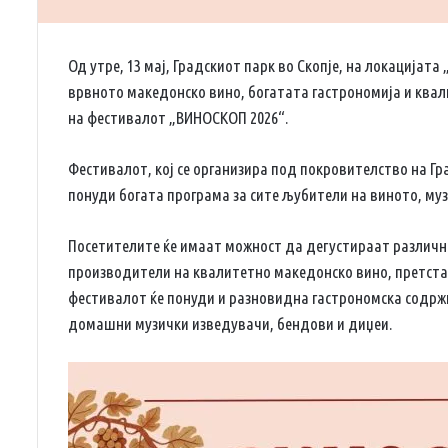
Од утре, 13 мај, Градскиот парк во Скопје, на локацијат
врвното македонско вино, богатата гастрономија и квали
на фестивалот „ВИНОСКОП 2026“.
Фестивалот, кој се организира под покровителство на Град
понуди богата програма за сите љубители на виното, му
Посетителите ќе имаат можност да дегустираат различн
производители на квалитетно македонско вино, претста
фестивалот ќе понуди и разновидна гастрономска содржи
домашни музички изведувачи, бендови и диџеи.