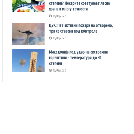
степени? Лекарите советуваат лесна
храна и многу течности
05/08/2026
ЦУК: Пет активни пожари на отворено,
три се ставени под контрола
05/08/2026
Македонија под удар на екстремни
горештини – температури до 42
степени
05/08/2026