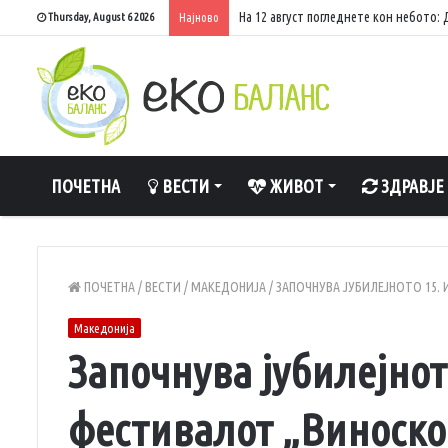
Најчистите реки во Македонија – каде
Thursday, August 6 2026
Најново
ПОЧЕТНА
ВЕСТИ
ЖИВОТ
ЗДРАВЈЕ
ПОЧЕТНА
/
ВЕСТИ
/
МАКЕДОНИЈА
/
ЗАПОЧНУВА ЈУБИЛЕЈНОТО 15. 
Македонија
Започнува јубилејнот
фестивалот „Виноско