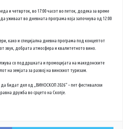
еда и четврток, во 17:00 часот во петок, додека за време
 да уживаат во дневната програма која започнува од 12:00
ери, како и специјална дневна програма под концептот
иот звук, добрата атмосфера и квалитетното вино.
олжува со поддршката и промоцијата на македонските
от на земјата за развој на винскиот туризам.
и да бидат дел од „ВИНОСКОП 2026“ – пет фестивалски
равна дружба во срцето на Скопје.
Facebook
Twitter