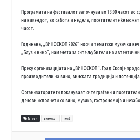
Програмата на фестивалот започнува во 18:00 часот во ср
на викендот, во сабота и недела, посетителите ќе можат
часот.
Годинава, „ВИНОСКОП 2026“ носи и тематски музички веч
„Блуз и вино“, наменета за сите љубители на автентичн
Преку организацијата на „ВИНОСКОП“, Град Скопје прод
производители на вино, винската традиција и потенцијал
Организаторите ги покануваат сите граѓани и посетител
денови исполнети со вино, музика, гастрономија и незабо
Тагови
виноскоп
топ5