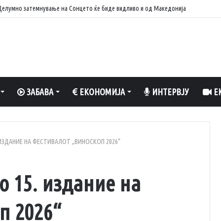
 вреди да се разладите, да уживате во природа и да рибарите
ЗАБАВА
ЕКОНОМИЈА
ИНТЕРВЈУ
ЕК
ИЗДАНИЕ НА ФЕСТИВАЛОТ „ВИНОСКОП 2026“
о 15. издание на
п 2026“