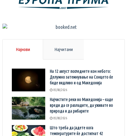
Најнови
Најчитани
На 12 август погледнете кон небото:
Делумно затемнување на Сонцето ќе
биде видливо и од Македонија
05/08/2026
Најчистите реки во Македонија – каде
вреди да се разладите, да уживате во
природа и да рибарите
05/08/2026
Што треба да јадете кога
температурите ќе достигнат 42