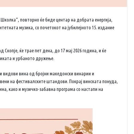
а „Школка“, повторно ќе биде центар на добрата енергија,
тетната музика, со почетокот на јубилејното 15. издание
 Скопје, ќе трае пет дена, до 17 мај 2026 година, и ќе
зиката и урбаното дружење.
и видови вина од бројни македонски винарии и
вени на фестивалските штандови. Покрај винската понуда,
на, како и музичко-забавна програма со настапи на