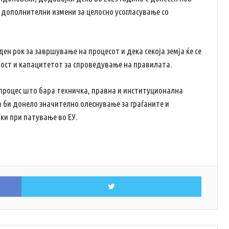
 дополнителни измени за целосно усогласување со
ен рок за завршување на процесот и дека секоја земја ќе се
ност и капацитетот за спроведување на правилата.
 процес што бара техничка, правна и институционална
а би донело значително олеснување за граѓаните и
тки при патување во ЕУ.
Facebook
Twitter