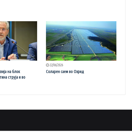
22/06/2026
зија на блок
Соларен саем во Охрид
ина струја и во