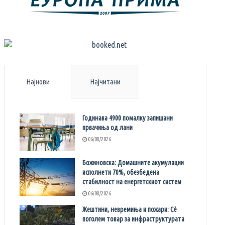
Најнови
Најчитани
Годинава 4900 помалку запишани
првачиња од лани
06/08/2026
Божиновска: Домашните акумулации
исполнети 70%, обезбедена
стабилност на енергетскиот систем
06/08/2026
Жештини, невремиња и пожари: Сè
поголем товар за инфраструктурата