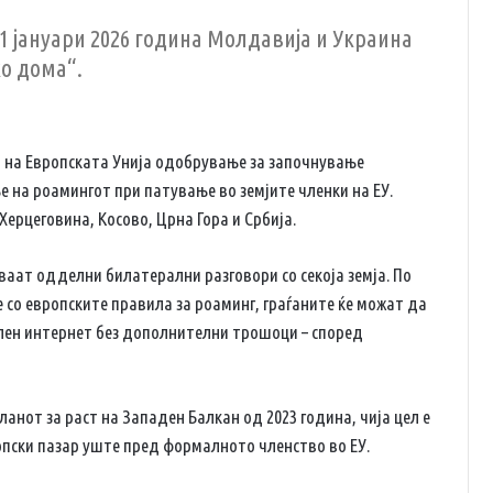
1 јануари 2026 година Молдавија и Украина
о дома“.
т на Европската Унија одобрување за започнување
е на роамингот при патување во земјите членки на ЕУ.
ерцеговина, Косово, Црна Гора и Србија.
ваат одделни билатерални разговори со секоја земја. По
со европските правила за роаминг, граѓаните ќе можат да
лен интернет без дополнителни трошоци – според
анот за раст на Западен Балкан од 2023 година, чија цел е
пски пазар уште пред формалното членство во ЕУ.