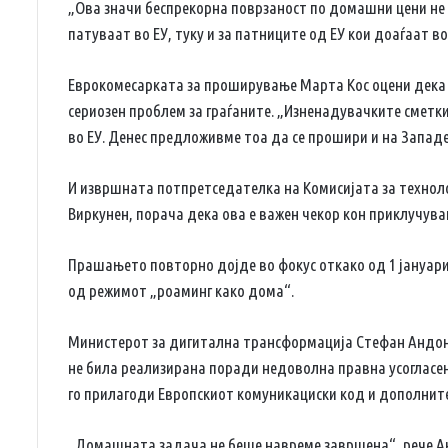
„Ова значи беспрекорна поврзаност по домашни цени не
патуваат во ЕУ, туку и за патниците од ЕУ кои доаѓаат в
Еврокомесарката за проширување Марта Кос оцени дека 
сериозен проблем за граѓаните. „Изненадувачките сметк
во ЕУ. Денес предложивме тоа да се прошири и на Западе
И извршната потпретседателка на Комисијата за технол
Виркунен, порача дека ова е важен чекор кон приклучува
Прашањето повторно дојде во фокус откако од 1 јануар
од режимот „роаминг како дома“.
Министерот за дигитална трансформација Стефан Андонов
не била реализирана поради недоволна правна усогласено
го прилагоди Европскиот комуникациски код и дополни
„Домашната задача не беше навреме завршена“, рече Ан