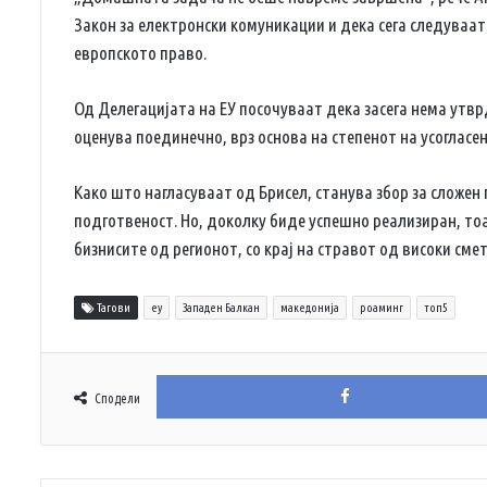
Закон за електронски комуникации и дека сега следуваат
европското право.
Од Делегацијата на ЕУ посочуваат дека засега нема утврд
оценува поединечно, врз основа на степенот на усогласе
Како што нагласуваат од Брисел, станува збор за сложен
подготвеност. Но, доколку биде успешно реализиран, то
бизнисите од регионот, со крај на стравот од високи сме
Тагови
еу
Западен Балкан
македонија
роаминг
топ5
Сподели