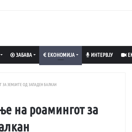
сполнети 70%, обезбедена стабилност на енергетскиот систем
ЗАБАВА
ЕКОНОМИЈА
ИНТЕРВЈУ
ЕК
Т ЗА ЗЕМЈИТЕ ОД ЗАПАДЕН БАЛКАН
ње на роамингот за
Балкан