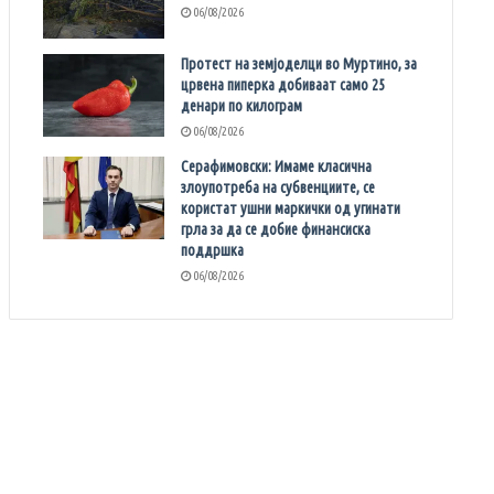
06/08/2026
Протест на земјоделци во Муртино, за
црвена пиперка добиваат само 25
денари по килограм
06/08/2026
Серафимовски: Имаме класична
злоупотреба на субвенциите, се
користат ушни маркички од угинати
грла за да се добие финансиска
поддршка
06/08/2026