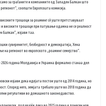
 само за граѓаните и компаниите од Западен Балкан што
о регионот“, соопшти Европската комисија.
високите трошоци за роаминг сè уште претставуваат
и и високите трошоци при патување одамна не се реалност
н Балкан“, изјави таа.
ошки суверенитет, безбедност и демократија, Хена
ње на регионот во европското „роаминг семејство“.
и 2026 година Молдавија и Украина формално станаа дел
ски изјави дека идејата постои уште од 2014 година, но
ст. Според него, земјата требало уште во 2018 година да
телни регулативи во домашното законодавство.
доновски, додавајќи дека во 2025 година е донесен нов