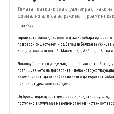
Темата повторно се актуализира откако на 
формално влегоа во режимот „роаминг как
26/02/2026
Европската комисија соопшти дека ќе побара од Совето
преговори со шесте земји од Западен Балкан за укинувањ
Иницијативата ги опфаќа Македонија, Албанија, Босна и Х
Доколку Советот ѝ даде мандат на Комисијата, ќе следу
потпишувањето на договорите и целосното усогласување 
телефонираат, да испраќаат пораки и да користат моби
принципот „роаминг како дома“.
Од Брисел појаснуваат дека оваа иницијатива е дел од Пл
постепено вклучување на регионот во единствениот евро