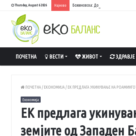
Божиновска: Домашните акумулации и
Thursday, August 6 2026
Најново
ПОЧЕТНА
ВЕСТИ
ЖИВОТ
ЗДРАВЈЕ
ПОЧЕТНА
/
ЕКОНОМИЈА
/
ЕК ПРЕДЛАГА УКИНУВАЊЕ НА РОАМИНГО
Економија
ЕК предлага укинува
земјите од Западен 