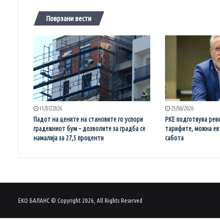
Поврзани вести
11/07/2026
25/06/2026
Падот на цените на становите го успори
РКЕ подготвува реви
градежниот бум – дозволите за градба се
тарифите, можна евт
намалија за 27,5 проценти
сабота
ЕКО БАЛАНС © Copyright 2026, All Rights Reserved