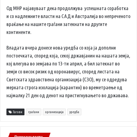
Од МНР најавуваат дека продолжува успешната соработка
и со надлежните власти на САД и Австралија во непреченото
враќање на нашите граѓани затекнати на другите
континенти.
Владата вчера донесе нова уредба со која ја дополни
постоечката, според која, секој државјанин на нашата земја,
кој влегува во земјава по 13-ти април, а бил затекнат во
земји со висок ризик од коронавирус, според листата на
Светската здравствена организација (СЗО), му се одредува
мерката строга изолација (карантин) во времетраење од
најмалку 21 ден од денот на пристигнувањето во државава.
Тагови
граѓани
организација
уредба