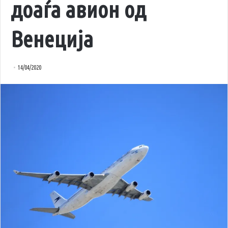
доаѓа авион од
Венеција
14/04/2020