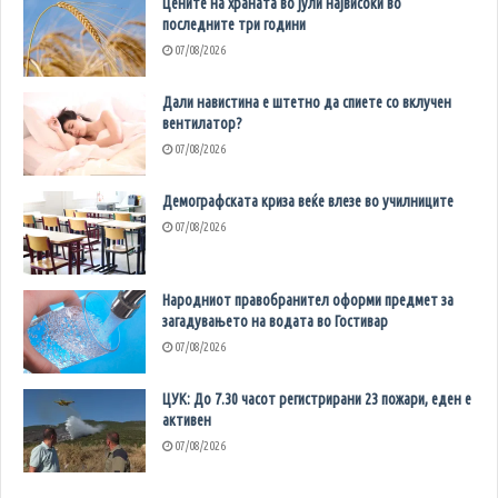
Цените на храната во јули највисоки во
последните три години
07/08/2026
Дали навистина е штетно да спиете со вклучен
вентилатор?
07/08/2026
Демографската криза веќе влезе во училниците
07/08/2026
Народниот правобранител оформи предмет за
загадувањето на водата во Гостивар
07/08/2026
ЦУК: До 7.30 часот регистрирани 23 пожари, еден е
активен
07/08/2026