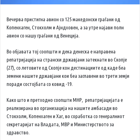
Вечерва пристигна авион со 125 македонски граѓани од
Копенхаген, Стокхолм и Ајндховен, а за утре најави полн
авион со нашу граѓани од Венеција. ‬
‪Во објавата тој соопшти и дека денеска е направена
репатријација на странски државјани затекнати во Скопје
(27), со летовите од Скопје кон дестинациите од каде беа
земени нашите државјани кои беа заглавени во трети земји
поради состојбата со ковид -19. ‬
Како што и претходно соопшти МНР, репатријацијата е
реализирана во организација на нашите амбасади во
Стокхолм, Копенхаген и Хаг, во соработка со генералниот
секретаријат на Владата, МВР и Министерството за
здравство.