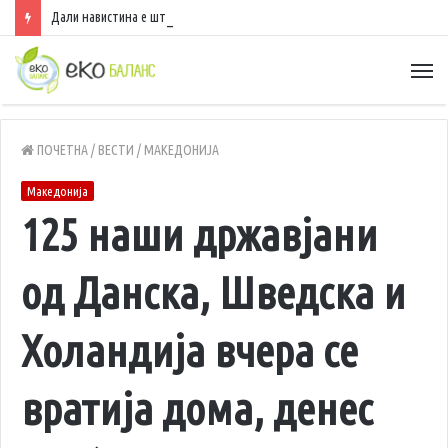
Дали навистина е штетно да спиете со вклучен вентилатор?
ПОЧЕТНА
/
ВЕСТИ
/
МАКЕДОНИЈА
Македонија
125 наши државјани
од Данска, Шведска и
Холандија вчера се
вратија дома, денес