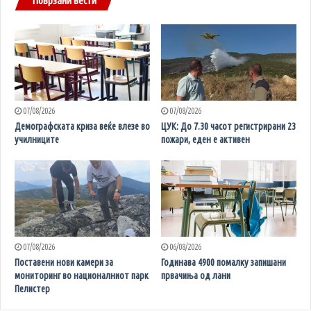
Поврзани вести
07/08/2026
07/08/2026
Демографската криза веќе влезе во
ЦУК: До 7.30 часот регистрирани 23
училниците
пожари, еден е активен
07/08/2026
06/08/2026
Поставени нови камери за
Годинава 4900 помалку запишани
мониторинг во националниот парк
првачиња од лани
Пелистер