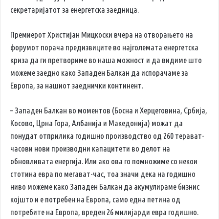
секретаријатот за енергетска заедница.
Премиерот Христијан Мицкоски вчера на отворањето на
форумот порача предизвиците во најголемата енергетска
криза да ги претвориме во наша можност и да видиме што
можеме заедно како Западен Балкан да испорачаме за
Европа, за нашиот заеднички континент.
– Западен Балкан во моментов (Босна и Херцеговина, Србија,
Косово, Црна Гора, Албанија и Македонија) можат да
понудат отприлика годишно производство од 260 терават-
часови нови производни капацитети во делот на
обновливата енергија. Или ако ова го помножиме со некои
стотина евра по мегават-час, тоа значи дека на годишно
ниво можеме како Западен Балкан да акумулираме бизнис
којшто и е потребен на Европа, само една петина од
потребите на Европа, вреден 26 милијарди евра годишно.