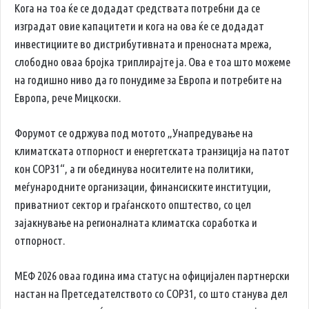
Кога на тоа ќе се додадат средствата потребни да се
изградат овие капацитети и кога на ова ќе се додадат
инвестициите во дистрибутивната и преносната мрежа,
слободно оваа бројка триплирајте ја. Ова е тоа што можеме
на годишно ниво да го понудиме за Европа и потребите на
Европа, рече Мицкоски.
Форумот се одржува под мотото „Унапредување на
климатската отпорност и енергетската транзиција на патот
кон COP31“, а ги обединува носителите на политики,
меѓународните организации, финансиските институции,
приватниот сектор и граѓанското општество, со цел
зајакнување на регионалната климатска соработка и
отпорност.
МЕФ 2026 оваа година има статус на официјален партнерски
настан на Претседателството со COP31, со што станува дел