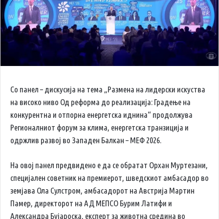
Со панел – дискусија на тема „Размена на лидерски искуства
на високо ниво Од реформа до реализација: Градење на
конкурентна и отпорна енергетска иднина“ продолжува
Регионалниот форум за клима, енергетска транзиција и
одржлив развој во Западен Балкан – МЕФ 2026.
На овој панел предвидено е да се обратат Орхан Муртезани,
специјален советник на премиерот, шведскиот амбасадор во
земјава Ола Сулстром, амбасадорот на Австрија Мартин
Памер, директорот на АД МЕПСО Бурим Латифи и
Александра Бујароска, експерт за животна средина во