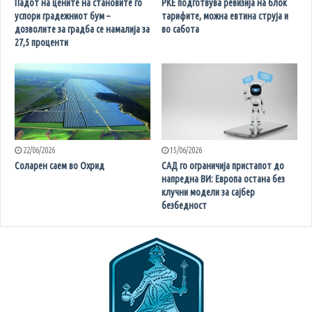
Падот на цените на становите го
РКЕ подготвува ревизија на блок
успори градежниот бум –
тарифите, можна евтина струја и
дозволите за градба се намалија за
во сабота
27,5 проценти
22/06/2026
15/06/2026
Соларен саем во Охрид
САД го ограничија пристапот до
напредна ВИ: Европа остана без
клучни модели за сајбер
безбедност