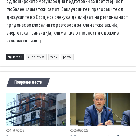
од пошироките меѓународни подготовки за претстојниот
глобален климатски самит. Заклучоците и препораките од
дискусиите во Скопје се очекува да влијаат на регионалниот
придонес во глобалните разговори за климатска акција,
енергетска транзиција, климатска отпорност и одржлив
економски развој.
Тагови
енергетика
топ5
форум
Поврзани вести
11/07/2026
25/06/2026