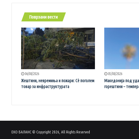
Поврзани вести
06/08/2026
05/08/2026
Жештини, невремиња и пожари: Сè поголем
Македонија под уда
товар за инфраструктурата
горештини – темпер
ЕКО БАЛАНС © Copyright 2026, All Rights Reserved