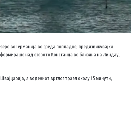
зеро во Германија во среда попладне, предизвикувајќи
 формираше над езерото Констанца во близина на Линдау,
и Швајцарија, а водениот вртлог траел околу 15 минути,