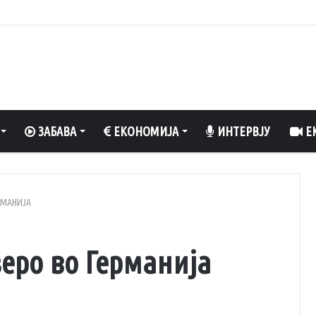
вклучен вентилатор?
ЗАБАВА
ЕКОНОМИЈА
ИНТЕРВЈУ
ЕК
РМАНИЈА
еро во Германија