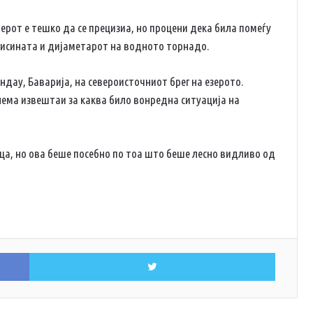
ерот е тешко да се прецизиа, но процени дека била помеѓу
и висината и дијаметарот на водното торнадо.
ндау, Баварија, на североисточниот брег на езерото.
 нема извештаи за каква било вонредна ситуација на
ца, но ова беше посебно по тоа што беше лесно видливо од
Facebook
Twitter