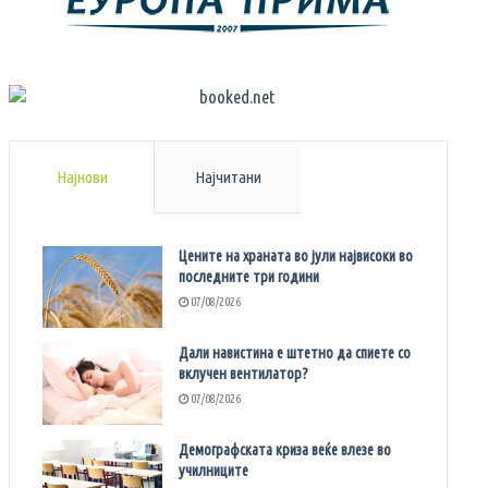
Најнови
Најчитани
Цените на храната во јули највисоки во
последните три години
07/08/2026
Дали навистина е штетно да спиете со
вклучен вентилатор?
07/08/2026
Демографската криза веќе влезе во
училниците