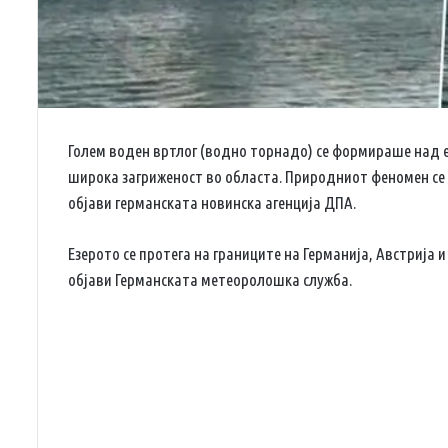
Голем воден вртлог (водно торнадо) се формираше над е
широка загриженост во областа. Природниот феномен се
објави германската новинска агенција ДПА.
Езерото се протега на границите на Германија, Австрија 
објави Германската метеоролошка служба.