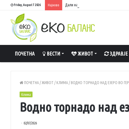
Дали навистина е штетно да спиете со 
Friday, August 7 2026
Најново
ПОЧЕТНА
ВЕСТИ
ЖИВОТ
ЗДРАВЈЕ
ПОЧЕТНА
/
ЖИВОТ
/
КЛИМА
/
ВОДНО ТОРНАДО НАД ЕЗЕРО ВО ГЕ
Клима
Водно торнадо над ез
02/07/2026