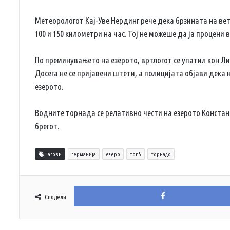
Метеорологот Кај-Уве Нердинг рече дека брзината на вет
100 и 150 километри на час. Тој не можеше да ја процен
По преминувањето на езерото, вртлогот се упатил кон Ли
Досега не се пријавени штети, а полицијата објави дека
езерото.
Водните торнада се релативно чести на езерото Констан
брегот.
Тагови
германија
езеро
топ5
торнадо
Сподели