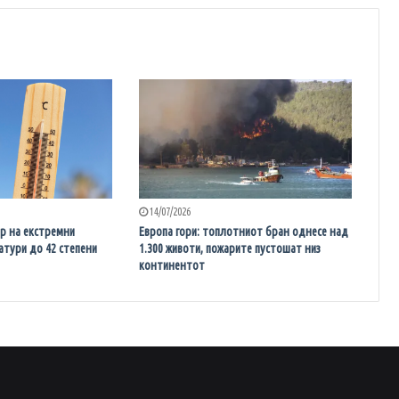
14/07/2026
р на екстремни
Европа гори: топлотниот бран однесе над
атури до 42 степени
1.300 животи, пожарите пустошат низ
континентот