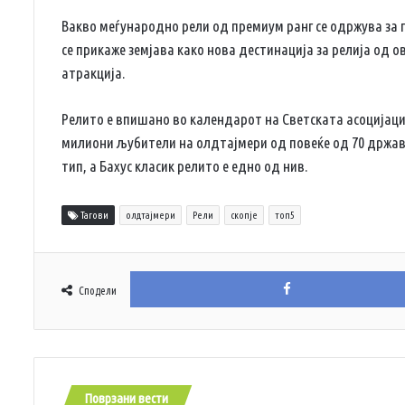
Вакво меѓународно рели од премиум ранг се одржува за 
се прикаже земјава како нова дестинација за релија од 
атракција.
Релито е впишано во календарот на Светската асоцијација
милиони љубители на олдтајмери од повеќе од 70 држави.
тип, а Бахус класик релито е едно од нив.
Тагови
олдтајмери
Рели
скопје
топ5
Сподели
Поврзани вести