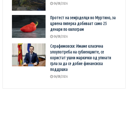
06/08/2026
Протест на земјоделци во Муртино, за
црвена пиперка добиваат само 25
денари по килограм
06/08/2026
Серафимовски: Имаме класична
злоупотреба на субвенциите, се
користат ушни маркички од угинати
грла за да се добие финансиска
поддршка
06/08/2026