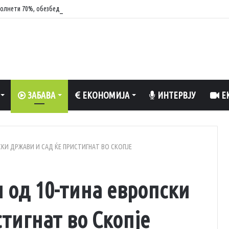
олнети 70%, обезбедена стабилност на енергетскиот систем
ЗАБАВА
ЕКОНОМИЈА
ИНТЕРВЈУ
ЕК
КИ ДРЖАВИ И САД ЌЕ ПРИСТИГНАТ ВО СКОПЈЕ
 од 10-тина европски
тигнат во Скопје