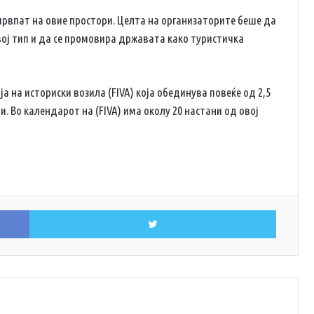
првпат на овие простори. Целта на организаторите беше да
овој тип и да се промовира државата како туристичка
 на историски возила (FIVA) која обединува повеќе од 2,5
 Во календарот на (FIVA) има околу 20 настани од овој
Facebook
Twitter