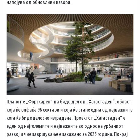
напојува од обновливи извори.
Планот е „Форскарен“ да биде дел од „Хагастаден“, област
која ќе опфаќа 96 хектари и која ќе стане една од најважните
кога ќе биде целосно изградена. Проектот „Хагастаден“ е
еден од најголемите и најважните во однос на урбаниот
развој и чие завршување е закажано за 2025 година. Покрај