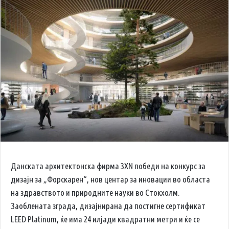
Данската архитектонска фирма 3XN победи на конкурс за
дизајн за „Форскарен“, нов центар за иновации во областа
на здравството и природните науки во Стокхолм.
Заоблената зграда, дизајнирана да постигне сертификат
LEED Platinum, ќе има 24 илјади квадратни метри и ќе се