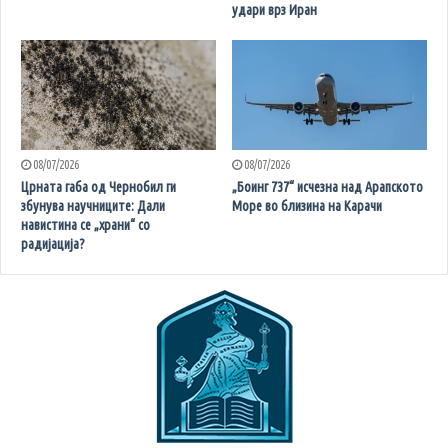
удари врз Иран
08/07/2026
08/07/2026
Црната габа од Чернобил ги
„Боинг 737“ исчезна над Арапското
збунува научниците: Дали
Море во близина на Карачи
навистина се „храни“ со
радијација?