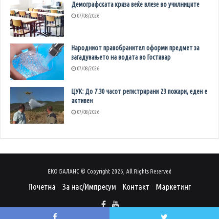
Демографската криза веќе влезе во училниците
07/08/2026
Народниот правобранител оформи предмет за
загадувањето на водата во Гостивар
07/08/2026
ЦУК: До 7.30 часот регистрирани 23 пожари, еден е
активен
07/08/2026
ЕКО БАЛАНС © Copyright 2026, All Rights Reserved
Почетна
За нас/Импресум
Контакт
Маркетинг