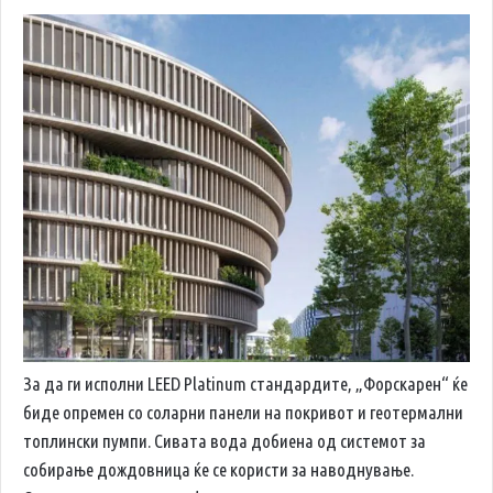
За да ги исполни LEED Platinum стандардите, „Форскарен“ ќе
биде опремен со соларни панели на покривот и геотермални
топлински пумпи. Сивата вода добиена од системот за
собирање дождовница ќе се користи за наводнување.