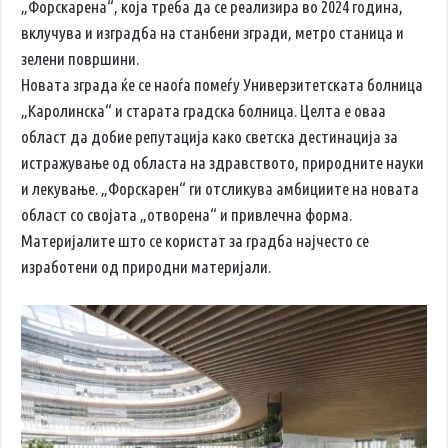
„Форскарена“, која треба да се реализира во 2024 година,
вклучува и изградба на станбени згради, метро станица и
зелени површини.
Новата зграда ќе се наоѓа помеѓу Универзитетската болница
„Каролинска“ и старата градска болница. Целта е оваа
област да добие репутација како светска дестинација за
истражување од областа на здравството, природните науки
и лекување. „Форскарен“ ги отсликува амбициите на новата
област со својата „отворена“ и привлечна форма.
Материјалите што се користат за градба најчесто се
изработени од природни материјали.