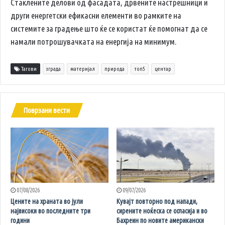
Стаклените делови од фасадата, дрвените настрешници и
други енергетски ефикасни елементи во рамките на
системите за градење што ќе се користат ќе помогнат да се
намали потрошувачката на енергија на минимум.
Тагови
зграда
материјал
природа
топ5
центар
Поврзани вести
07/08/2026
09/07/2026
Цените на храната во јули
Кувајт повторно под напади,
највисоки во последните три
сирените ноќеска се огласија и во
години
Бахреин по новите американски