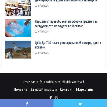
Демографската криза веќе влезе во училниците
07/08/2026
Народниот правобранител оформи предмет за
загадувањето на водата во Гостивар
07/08/2026
ЦУК: До 7.30 часот регистрирани 23 пожари, еден е
активен
07/08/2026
ЕКО БАЛАНС © Copyright 2026, All Rights Reserved
Почетна
За нас/Импресум
Контакт
Маркетинг