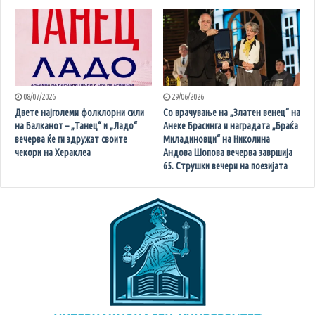
08/07/2026
29/06/2026
Двете најголеми фолклорни сили
Со врачување на „Златен венец“ на
на Балканот – „Танец“ и „Ладо“
Анеке Брасинга и наградата „Браќа
вечерва ќе ги здружат своите
Миладиновци“ на Николина
чекори на Хераклеа
Андова Шопова вечерва завршија
65. Струшки вечери на поезијата