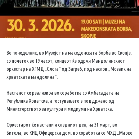
Во понеделник, во Музејот на македонската борба во Скопје,
со почеток во 19 часот, концерт ќе одржи Мандолинскиот
оркестар на ХГМД „Слога“ од Загреб, под наслов „Мозаик на
хрватската мандолина“.
Настанот се реализира во соработка со Амбасадата на
Република Хрватска, а гостувањето е поддржано од
Министерството за култура и медиуми на Хрватска.
Оркестарот ќе настапи и следниот ден, на 31 март, во
Битола, во КИЦ Офицерски дом, во соработка со МХД „Марко