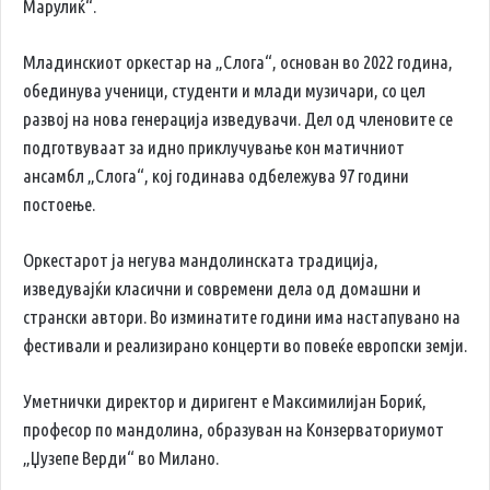
Марулиќ“.
Младинскиот оркестар на „Слога“, основан во 2022 година,
обединува ученици, студенти и млади музичари, со цел
развој на нова генерација изведувачи. Дел од членовите се
подготвуваат за идно приклучување кон матичниот
ансамбл „Слога“, кој годинава одбележува 97 години
постоење.
Оркестарот ја негува мандолинската традиција,
изведувајќи класични и современи дела од домашни и
странски автори. Во изминатите години има настапувано на
фестивали и реализирано концерти во повеќе европски земји.
Уметнички директор и диригент е Максимилијан Бориќ,
професор по мандолина, образуван на Конзерваториумот
„Џузепе Верди“ во Милано.