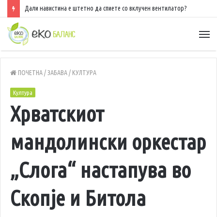
Дали навистина е штетно да спиете со вклучен вентилатор?
ПОЧЕТНА
/
ЗАБАВА
/
КУЛТУРА
Култура
Хрватскиот
мандолински оркестар
„Слога“ настапува во
Скопје и Битола