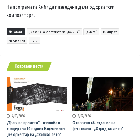
На програмата ќе бидат изведени дела од хрватски
композитори.
Тагови
„Мозаик на хрватската мандолина“
„Слога“
кконцерт
мандолина
топ5
Поврзани вести
14/07/2026
13/07/2026
„Трага во времето“ – изложба и
Отворено 66. издание на
концерт за 10 години Национален
фестивалот „Охридско лето“
џез оркестар на „Скопско лето“