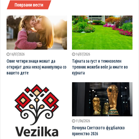
Поврзани вести
16/07/2026
16/07/2026
Овие четири знаци можат да
Тајната за густ и темнозелен
откријат дека некој манипулира со
тревник можеби веќе ја имате во
вашето дете
кујната
11/06/2026
Почнува Светското фудбалско
првенство 2026