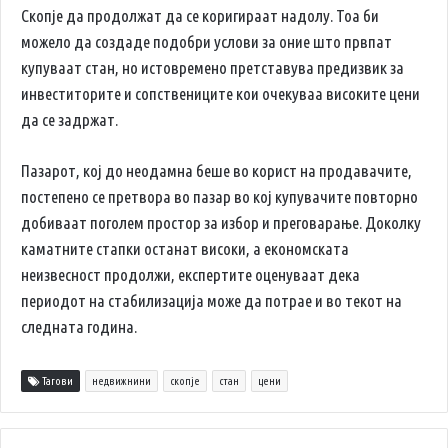
Скопје да продолжат да се коригираат надолу. Тоа би
можело да создаде подобри услови за оние што првпат
купуваат стан, но истовремено претставува предизвик за
инвеститорите и сопствениците кои очекуваа високите цени
да се задржат.
Пазарот, кој до неодамна беше во корист на продавачите,
постепено се претвора во пазар во кој купувачите повторно
добиваат поголем простор за избор и преговарање. Доколку
каматните стапки останат високи, а економската
неизвесност продолжи, експертите оценуваат дека
периодот на стабилизација може да потрае и во текот на
следната година.
Тагови
недвижнини
скопје
стан
цени