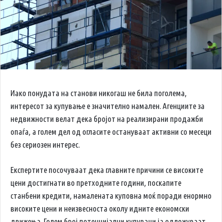
Иако понудата на станови никогаш не била поголема,
интересот за купување е значително намален. Агенциите за
недвижности велат дека бројот на реализирани продажби
опаѓа, а голем дел од огласите остануваат активни со месеци
без сериозен интерес.
Експертите посочуваат дека главните причини се високите
цени достигнати во претходните години, поскапите
станбени кредити, намалената куповна моќ поради енормно
високите цени и неизвесноста околу идните економски
движења. Голем број потенцијални купувачи ја одложуваат