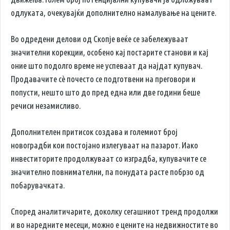
одлуката, очекувајќи дополнително намалување на цените.
Во одредени делови од Скопје веќе се забележуваат
значителни корекции, особено кај постарите станови и кај
оние што подолго време не успеваат да најдат купувач.
Продавачите сè почесто се подготвени на преговори и
попусти, нешто што до пред една или две години беше
речиси незамисливо.
Дополнителен притисок создава и големиот број
новоградби кои постојано излегуваат на пазарот. Иако
инвеститорите продолжуваат со изградба, купувачите се
значително повнимателни, па понудата расте побрзо од
побарувачката.
Според аналитичарите, доколку сегашниот тренд продолжи
и во наредните месеци, можно е цените на недвижностите во