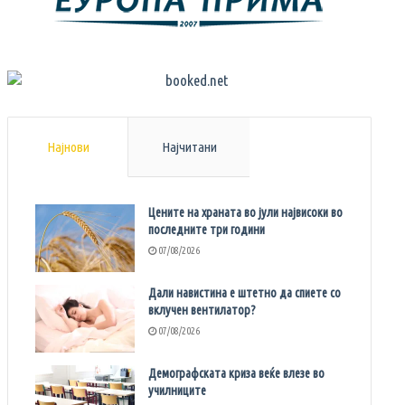
Најнови
Најчитани
Цените на храната во јули највисоки во
последните три години
07/08/2026
Дали навистина е штетно да спиете со
вклучен вентилатор?
07/08/2026
Демографската криза веќе влезе во
училниците