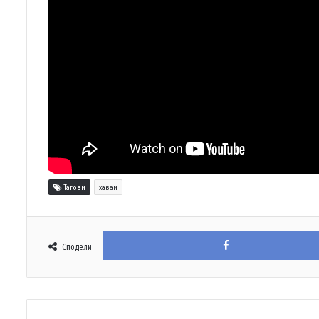
Тагови
хаваи
Сподели