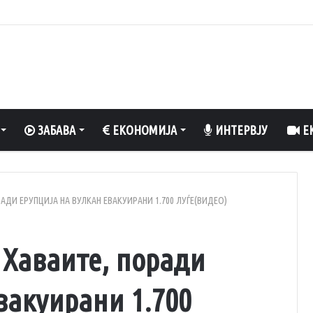
вклучен вентилатор?
ЗАБАВА
ЕКОНОМИЈА
ИНТЕРВЈУ
ЕК
АДИ ЕРУПЦИЈА НА ВУЛКАН ЕВАКУИРАНИ 1.700 ЛУЃЕ(ВИДЕО)
 Хаваите, поради
вакуирани 1.700