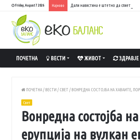
Дали навистина е штетно да спиете со 
Friday, August 7 2026
Најново
ПОЧЕТНА
ВЕСТИ
ЖИВОТ
ЗДРАВЈЕ
ПОЧЕТНА
/
ВЕСТИ
/
СВЕТ
/
ВОНРЕДНА СОСТОЈБА НА ХАВАИТЕ, ПОР
Свет
Вонредна состојба на
ерупција на вулкан е