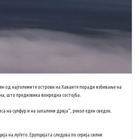
ден од најголемите острови на Хаваите поради избивање на
на, што предизвика вонредна состојба.
са на сулфур и на запалени дрвја“, рекол еден сведок.
ја на луѓето. Ерупцијата следува по серија силни