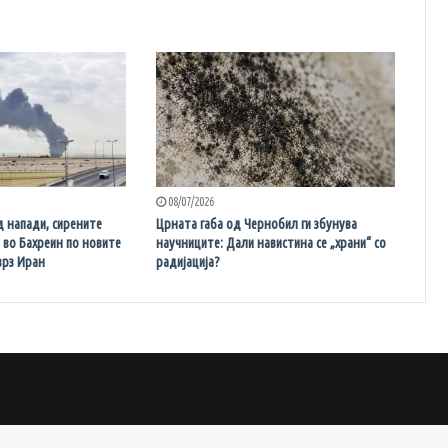
08/07/2026
д напади, сирените
Црната габа од Чернобил ги збунува
и во Бахреин по новите
научниците: Дали навистина се „храни“ со
врз Иран
радијација?