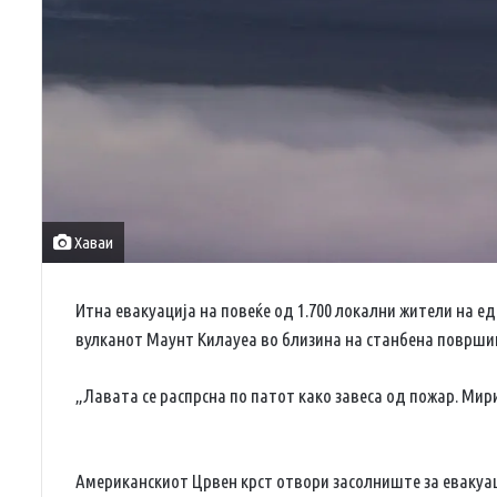
Хаваи
Итна евакуација на повеќе од 1.700 локални жители на е
вулканот Mаунт Kилауеа во близина на станбена површи
„Лавата се распрсна по патот како завеса од пожар. Мири
Американскиот Црвен крст отвори засолниште за евакуаци