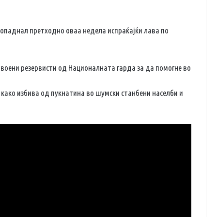
пропаднал претходно оваа недела испраќајќи лава по
 воени резервисти од Националната гарда за да помогне во
како избива од пукнатина во шумски станбени населби и