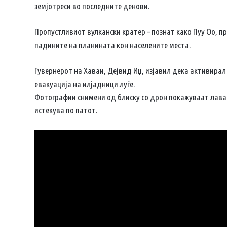
земјотреси во последните денови.
Пропустливиот вулкански кратер – познат како Пуу Оо, 
падините на планината кон населените места.
Гувернерот на Хаваи, Дејвид Иџ, изјавил дека активирал
евакуација на илјадници луѓе.
Фотографии снимени од блиску со дрон покажуваат лава 
истекува по патот.