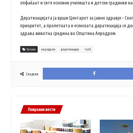
опфаќаат и сите основни училишта и детски градинки н
Дератизацијата ја врши Центарот за јавно здравје – Скоп
приоритет, а пролетната и есенската дератизација се де
здрава животна средина во Општина Аеродром.
Тагови
аеродром
дератизација
топ5
Сподели
Поврзани вести