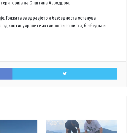
а територија на Општина Аеродром.
је. Грижата за здравјето и безбедноста останува
л од континуираните активности за чиста, безбедна и
Facebook
Twitter