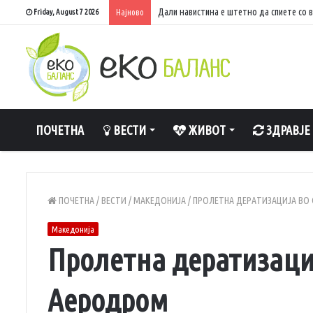
Дали навистина е штетно да спиете со 
Friday, August 7 2026
Најново
ПОЧЕТНА
ВЕСТИ
ЖИВОТ
ЗДРАВЈЕ
ПОЧЕТНА
/
ВЕСТИ
/
МАКЕДОНИЈА
/
ПРОЛЕТНА ДЕРАТИЗАЦИЈА ВО
Македонија
Пролетна дератизаци
Аеродром