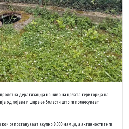
ролетна дератизација на ниво на целата територија на
ија од појава и ширење болести што ги пренесуваат
о кои се поставуваат вкупно 9.000 мамци, а активностите ги