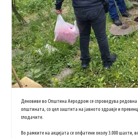
Деновиве во Општина Аеродром се спроведува редовна п
општината, со цел заштита на јавното здравје и превенц
глодачите.
Во рамките на акцијата се опфатени околу 3.000 шахти, в