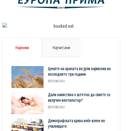
Најнови
Најчитани
Цените на храната во јули највисоки во
последните три години
07/08/2026
Дали навистина е штетно да спиете со
вклучен вентилатор?
07/08/2026
Демографската криза веќе влезе во
училниците