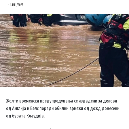
14/11/2025
Жолти временски предупредувања се издадени за делови
од Англија и Велс поради обилни врнежи од дожд донесени
од бурата Клаудија.