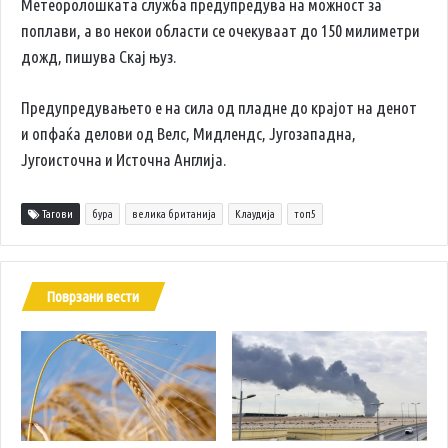
Метеоролошката служба предупредува на можност за
поплави, а во некои области се очекуваат до 150 милиметри
дожд, пишува Скај њуз.
Предупредувањето е на сила од пладне до крајот на денот
и опфаќа делови од Велс, Мидлендс, Југозападна,
Југоисточна и Источна Англија.
Тагови
бура
велика британија
Клаудија
топ5
Поврзани вести