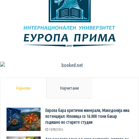
Најнови
Најчитани
Европа бара критични минерали, Македонија има
потенцијал: Иловица со 16.000 тони бакар
годишно во старите студии
10/08/2026