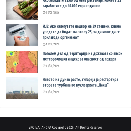
Ако засадите едно од овие растенија, можете да
заработите до 40.000 евра годишно
10/08/2026
ИЈЗ: Ако излегувате надвор на 39 степени, клима
уредите да бидат на околу 25, за да може да се
прилагоди организмот
10/08/2026
Поголем дел од територија на државава со висок
метеоролошки индекс за опасност од пожари
10/08/2026
Нивото на Дунав расте, Унгарија ја рестартира
втората турбина во нуклеарката „Пакш“
10/08/2026
ЕКО БАЛАНС © Copyright 2026, All Rights Reserved