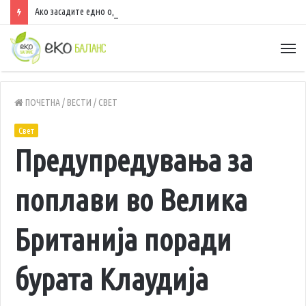
Ако засадите едно од овие растенија, можете да заработите до 40.000 евра годишно
ПОЧЕТНА
/
ВЕСТИ
/
СВЕТ
Свет
Предупредувања за
поплави во Велика
Британија поради
бурата Клаудија