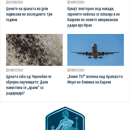
07/08/2026
09/07/2026
Цените на храната во јули
Кувајт повторно под напади,
највисоки во последните три
сирените ноќеска се огласија и во
години
Бахреин по новите американски
удари врз Иран
08/07/2026
08/07/2026
Црната габа од Чернобил ги
„Боинг 737“ исчезна над Арапското
збунува научниците: Дали
Море во близина на Карачи
навистина се „храни“ со
радијација?