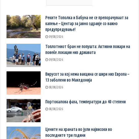
Реките Тополка и Бабуна не се препорачуваат за
капење – Центар за јавно здравје со важно
предупредување!
09/08/2026
Топлотниот бран не попушта: Активни пожари на
повеќе локации низ државата
09/08/2026
Вирусот за кој нема вакцина се шири низ Европа –
13 заболени во Македонија
08/08/2026
Портокалова фаза, температури до 40 степени
08/08/2026
Цените на храната во јули највисоки во
последните три години