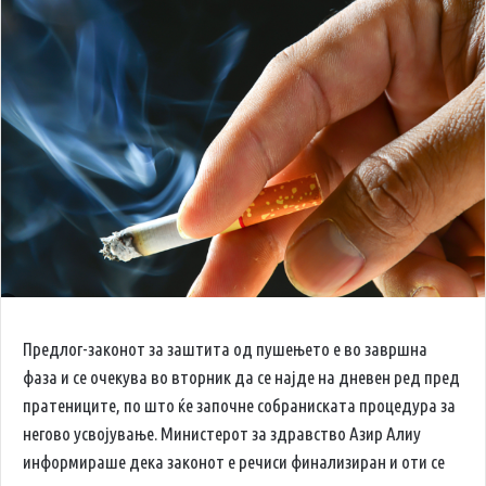
Предлог-законот за заштита од пушењето е во завршна
фаза и се очекува во вторник да се најде на дневен ред пред
пратениците, по што ќе започне собраниската процедура за
негово усвојување. Министерот за здравство Азир Алиу
информираше дека законот е речиси финализиран и оти се