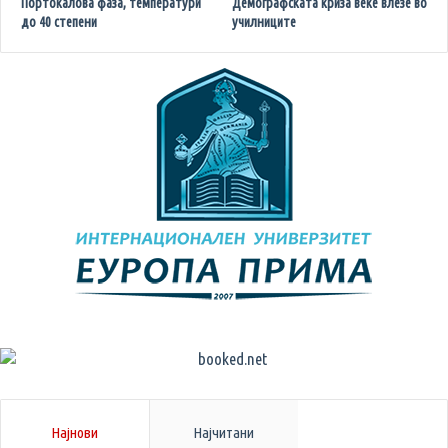
Портокалова фаза, температури
Демографската криза веќе влезе во
до 40 степени
училниците
Најнови
Најчитани