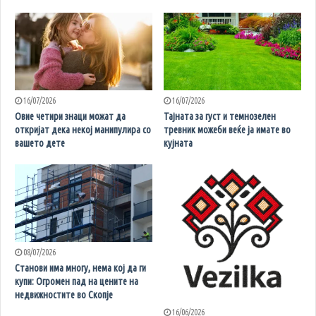
16/07/2026
16/07/2026
Овие четири знаци можат да
Тајната за густ и темнозелен
откријат дека некој манипулира со
тревник можеби веќе ја имате во
вашето дете
кујната
08/07/2026
Станови има многу, нема кој да ги
купи: Огромен пад на цените на
недвижностите во Скопје
16/06/2026