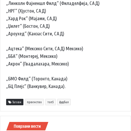
„Линколн Фајненшл Филд“ (Филаделфија, САД)
„НРГ“ (Хјустон, САД)
„Хард Рок“ (Мајами, САД)
„Џилет“ (Бостон, САД)
„Ароухед“ (Канзас Сити, САД)
„Ацтека“ (Мексико Сити, САД) Мексико)
„ББА“ (Монтереј, Мексико)
„Акрон“ (Гвадалахара, Мексико)
„БМО Филд“ (Торонто, Канада)
„БЦ Плејс“ (Ванкувер, Канада).
Тагови
првенство
топ5
фудбал
Поврзани вести