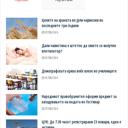
Цените на храната во јули највисоки во
последните три години
07/08/2026
Дали навистина е штетно да спиете со вклучен
вентилатор?
07/08/2026
Демографската криза веќе влезе во училниците
07/08/2026
Народниот правобранител оформи предмет за
загадувањето на водата во Гостивар
07/08/2026
ЦУК: До 7.30 часот регистрирани 23 пожари, еден е
активен