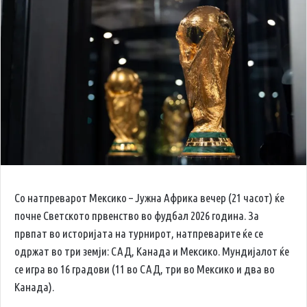
Со натпреварот Мексико – Јужна Африка вечер (21 часот) ќе
почне Светското првенство во фудбал 2026 година. За
првпат во историјата на турнирот, натпреварите ќе се
одржат во три земји: САД, Канада и Мексико. Мундијалот ќе
се игра во 16 градови (11 во САД, три во Мексико и два во
Канада).