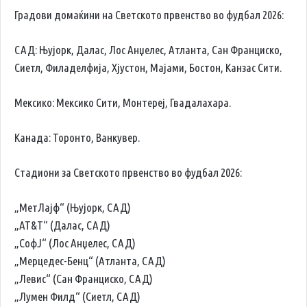
Градови домаќини на Светското првенство во фудбал 2026:
САД: Њујорк, Далас, Лос Анџелес, Атланта, Сан Франциско,
Сиетл, Филаделфија, Хјустон, Мајами, Бостон, Канзас Сити.
Мексико: Мексико Сити, Монтереј, Гвадалахара.
Канада: Торонто, Ванкувер.
Стадиони за Светското првенство во фудбал 2026:
„МетЛајф“ (Њујорк, САД)
„АТ&Т“ (Далас, САД)
„СофЈ“ (Лос Анџелес, САД)
„Мерцедес-Бенц“ (Атланта, САД)
„Левис“ (Сан Франциско, САД)
„Лумен Филд“ (Сиетл, САД)