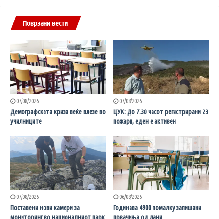
Поврзани вести
07/08/2026
07/08/2026
Демографската криза веќе влезе во
ЦУК: До 7.30 часот регистрирани 23
училниците
пожари, еден е активен
07/08/2026
06/08/2026
Поставени нови камери за
Годинава 4900 помалку запишани
мониторинг во националниот парк
првачиња од лани