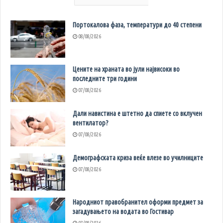
Портокалова фаза, температури до 40 степени
08/08/2026
Цените на храната во јули највисоки во
последните три години
07/08/2026
Дали навистина е штетно да спиете со вклучен
вентилатор?
07/08/2026
Демографската криза веќе влезе во училниците
07/08/2026
Народниот правобранител оформи предмет за
загадувањето на водата во Гостивар