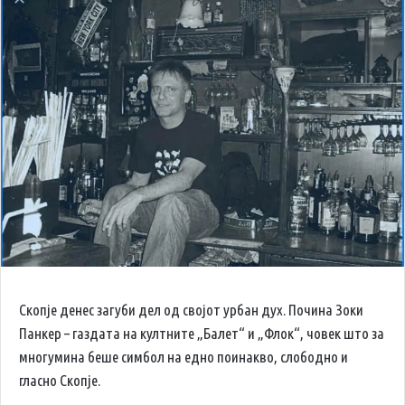
Скопје денес загуби дел од својот урбан дух. Почина Зоки
Панкер – газдата на култните „Балет“ и „Флок“, човек што за
многумина беше симбол на едно поинакво, слободно и
гласно Скопје.