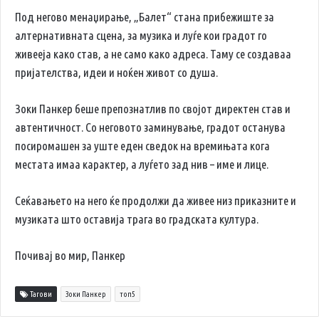
Под негово менаџирање, „Балет“ стана прибежиште за
алтернативната сцена, за музика и луѓе кои градот го
живееја како став, а не само како адреса. Таму се создаваа
пријателства, идеи и ноќен живот со душа.
Зоки Панкер беше препознатлив по својот директен став и
автентичност. Со неговото заминување, градот останува
посиромашен за уште еден сведок на времињата кога
местата имаа карактер, а луѓето зад нив – име и лице.
Сеќавањето на него ќе продолжи да живее низ приказните и
музиката што оставија трага во градската култура.
Почивај во мир, Панкер
Тагови
Зоки Панкер
топ5