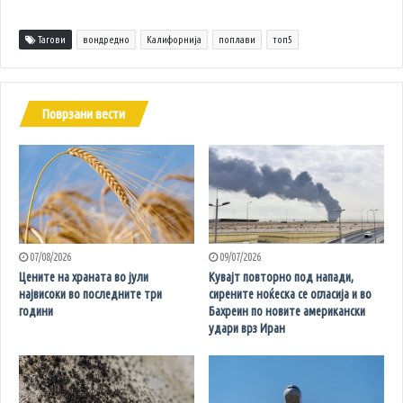
Тагови
вондредно
Калифорнија
поплави
топ5
Поврзани вести
07/08/2026
09/07/2026
Цените на храната во јули
Кувајт повторно под напади,
највисоки во последните три
сирените ноќеска се огласија и во
години
Бахреин по новите американски
удари врз Иран