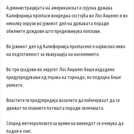
Администрацијата на американската сојузна држава
Калифорнија прогласи вонредна состојба во Лос Анџелес и во
неколку окрузи во јужниот дел на државата поради
обилните дождови што предизвикува поплави.
Во јужниот дел од Калифорнија прогласено е највисоко ниво
на подготвеност за евакуација на населението.
Во три градови во округот Лос Анџелес беше издадено
предупредување од појава на торнадо, но подоцна беше
укинато.
Властите ги предупредија возачите да избегнуваат да се
движат по главните патишта поради свлечишта.
Според метеоролозите за време на викендот се очекува да
падне и снег.