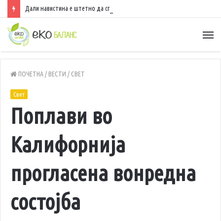
Дали навистина е штетно да спиете со вклучен вентилатор?
ПОЧЕТНА
/
ВЕСТИ
/
СВЕТ
Свет
Поплави во
Калифорнија
прогласена вонредна
состојба