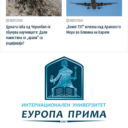
08/07/2026
08/07/2026
Црната габа од Чернобил ги
„Боинг 737“ исчезна над Арапското
збунува научниците: Дали
Море во близина на Карачи
навистина се „храни“ со
радијација?