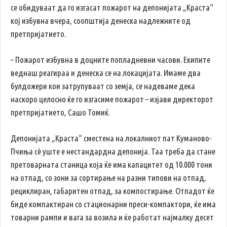
се обидуваат да го изгасат пожарот на депонијата „Краста“
кој избувна вчера, соопштија денеска надлежните од
претпријатието.
– Пожарот избувна в доцните попладневни часови. Екипите
веднаш реагираа и денеска се на локацијата. Имаме два
булдожери кои затрупуваат со земја, се надеваме дека
наскоро целосно ќе го изгасиме пожарот – изјави директорот
претпријатието, Сашо Томиќ.
Депонијата „Краста“ сместена на локалниот пат Куманово-
Пчиња сè уште е нестандардна депонија. Таа треба да стане
претоварната станица која ќе има капацитет од 10.000 тони
на отпад, со зони за сортирање на разни типови на отпад,
рециклиран, габаритен отпад, за компостирање. Отпадот ќе
биде компактиран со стационарни преси-компактори, ќе има
товарни рампи и вага за возила и ќе работат најмалку десет