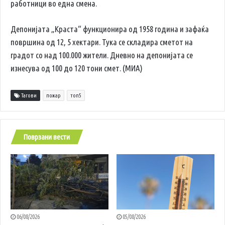
работници во една смена.
Депонијата „Краста“ функционира од 1958 година и зафаќа
површина од 12, 5 хектари. Тука се складира сметот на
градот со над 100.000 жители. Дневно на депонијата се
изнесува од 100 до 120 тони смет. (МИА)
Тагови
пожар
топ5
Поврзани вести
06/08/2026
05/08/2026