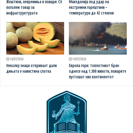
Жештини, невремиња и пожари: Сè
Македонија под удар на
поголем товар за
екстремни горештини –
инфраструктурата
температури до 42 степени
16/07/2026
14/07/2026
Неколку знаци откриваат дали
Европа гори: топлотниот бран
дињата е навистина слатка
однесе над 1.300 животи, пожарите
пустошат низ континентот