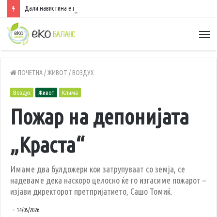
Дали навистина е штетно да спиете со вклучен вентилатор?
ПОЧЕТНА
/
ЖИВОТ
/
ВОЗДУХ
Воздух
Живот
Клима
Пожар на депонијата
„Краста“
Имаме два булдожери кои затрупуваат со земја, се
надеваме дека наскоро целосно ќе го изгасиме пожарот –
изјави директорот претпријатието, Сашо Томиќ.
14/05/2026