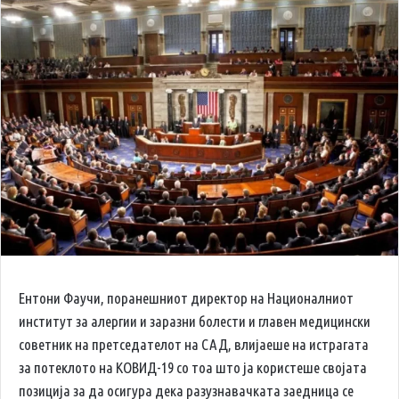
Ентони Фаучи, поранешниот директор на Националниот
институт за алергии и заразни болести и главен медицински
советник на претседателот на САД, влијаеше на истрагата
за потеклото на КОВИД-19 со тоа што ја користеше својата
позиција за да осигура дека разузнавачката заедница се