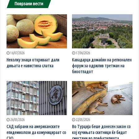
Поврзани вести
16/07/2026
17/06/2026
Неколку знаци откриваат дали
Кавадарци домаќин на регионален
дињата е навистина слатка
форум за одржлив третман на
биоотпадот
26/05/2026
22/05/2026
САД забрани на американските
Во Турција беше донесен закон со
епидемиолози да комуницираат со
кој кучињата скитници ќе бидат
СЗО
сместени во прифатилишта