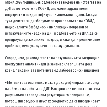
април 2026 година. Бев одговорен за водење на истрагата на
ДИГ за потеклото на КОВИД, аномални здравствени
инциденти и неидентификувани аномални појави. Јас сум
тука денеска за да зборувам за прикривањето на КОВИД,
националните безбедносни импликации поврзани со
истражувачките наоди на ДИГ и одбивањето на ЦИА да се
придржува до законскиот надзор, и како да ги решиме овие
проблеми, вели укажувачот на сослушувањето.
Според него, раководството на разузнавачката заедница и
поискусните аналитичари ја занемариле опцијата дека
ковид пандемијата потекнува од лабораториски инцидент.
– Мотивите за ова тешко можат да се дефинираат, со оглед
на обемот на работа на ДИГ. Намерни или не, постапките на
разузнавачката заедница резултираа со прикривање,
потрошени ресурси и неуспех соодветно да се информираат