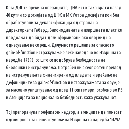
Кога ДИГ ги прекина операциите, ЦИА исто така врати назад
40 кутии со досиејата од ЏФК и MK Ултра досиејата кои беа
обработувани за декласификација од страна на
директорката Габард. Законодавната и извршната власт ќе
продолжат да бидат дезинформирани ако овој вид на
однесување не се реши. Делумното решение за опасното
gain-of-function истражување е веќе наведено во Извршната
наредба 14292, со што се подобрува безбедноста на
биолошките истражувања. Потребен ни е сеопфатен преглед
на истражувањата финансирани од владата и враќање на
дефинициите за gain-of-function и истражувањата за оружје
за масовно уништување од пред 11 септември, особено во РЗ
и Агенцијата за национална безбедност, кажа укажувачот.
Тој препорачува поефикасен надзор, а агенциите да понесат
одговорност за непочитување на Извршната наредба 14292.