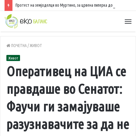
Протест на земјоделци во Муртино, за црвена пиперка добиваат само 25 денари по килограм
ПОЧЕТНА
/
ЖИВОТ
Живот
Оперативец на ЦИА се
правдаше во Сенатот:
Фаучи ги замајуваше
разузнавачите за да не