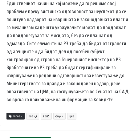
Единствениот начин на кој можеме да го решиме овој
проблем е преку вистинска одговорност за неуспехот да се
почитува надзорот на извршната и законодавната власт и
со механизам каде што укажувачите можат да продолжат
да придонесуваат за мисијата, без да се плашат од
одмазда. Сите елементи на РЗ треба да бидат отстранети
од агенциите и да бидат дел од посебен субјект
контролиран од страна на Генералниот инспектор на РЗ.
Вработените во РЗ треба да бидат сертифицирани за
извршување на редовни одговорности за известување до
Министерството за правда и законодавен надзор, рече
опративецот на ЦИА, на сослушувањето во Сенатот на САД
во врска со прикривање на информации за Ковид-19.
Тагови
ковид
топ5
фаучи
циа