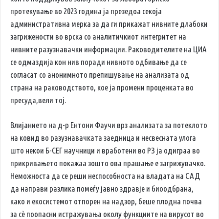
протекување во 2023 година ја презедоа секоја
административна мерка за да ги прикажат нивните длабоки
загрижености во врска со аналитичкиот интегритет на
нивните разузнавачки информации. Раководителите на ЦИА
се одмаздија кон нив поради нивното одбивање да се
согласат со анонимното препишување на анализата од
страна на раководството, кое ја промени проценката во
пресуда,вели тој.
Влијанието на д-р Ентони Фаучи врз анализата за потеклото
на ковид во разузнавачката заедница и несвесната улога
што некои Б-СЕГ научници и вработени во РЗ ја одиграа во
прикривањето покажаа зошто ова прашање е загрижувачко.
Неможноста да се реши неспособноста на владата на САД
да направи разлика помеѓу јавно здравје и биоодбрана,
како и екосистемот отпорен на надзор, беше плодна почва
за сè поопасни истражувања околу функциите на вирусот во