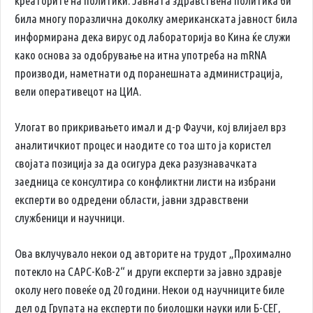
креаторите на политики. Јавната здравствена политика би
била многу поразлична доколку американската јавност била
информирана дека вирус од лабораторија во Кина ќе служи
како основа за одобрување на итна употреба на mRNA
производи, наметнати од поранешната администрација,
вели оперативецот на ЦИА.
Улогат во прикривањето имал и д-р Фаучи, кој влијаел врз
аналитичкиот процес и наодите со тоа што ја користел
својата позиција за да осигура дека разузнавачката
заедница се консултира со конфликтни листи на избрани
експерти во одредени области, јавни здравствени
службеници и научници.
Ова вклучувало некои од авторите на трудот „Проxималнo
потекло на САРС-КоВ-2“ и други експерти за јавно здравје
околу него повеќе од 20 години. Некои од научниците биле
дел од Групата на експерти по биолошки науки или Б-СЕГ,