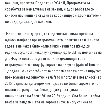
вакцини, проектот Предикт на УСАИД, Програмата за
соработка за намалување на закани, и дури работеле со
кинески научници на студии за коронавирус и други патогени
во обид да развијат вакцини.
-Не постоеше надзор кој го следеше како оваа мрежа на
односи влијаела врз истражувањето, политиката и јавното
здравје на каков било холистички начин повеќе од 20
години. Всушност, неколку научници од Б-СЕГ му помогнаа на
д-р Фаучи повторно да ги напише дефинициите за
истражувањето околу функциите на вирусот (gain-of-function
– додавање на способност за поголема заразност на вирусот,
пренесување од животни на луѓето и поголема леталност) во
2015 година за да се прекине паузата во финансирањето на
опасни истражувања. Сепак, други учествуваа во
планирањето на Евент 201 во 2019 година. Ова беше штабна
вежба за пандемијата на коронавирус, многу слична со