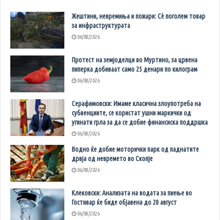
Жештини, невремиња и пожари: Сè поголем товар
за инфраструктурата
06/08/2026
Протест на земјоделци во Муртино, за црвена
пиперка добиваат само 25 денари по килограм
06/08/2026
Серафимовски: Имаме класична злоупотреба на
субвенциите, се користат ушни маркички од
угинати грла за да се добие финансиска поддршка
06/08/2026
Водно ќе добие моторички парк од паднатите
дрвја од невремето во Скопје
06/08/2026
Клековски: Анализата на водата за пиење во
Гостивар ќе биде објавена до 20 август
06/08/2026