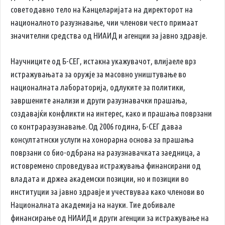
советодавно тело на Канцеларијата на директорот на
националното разузнавање, чии членови често примаат
значителни средства од НИАИД и агенции за јавно здравје.
Научниците од Б-СЕГ, истакна укажувачот, влијаеле врз
истражувањата за оружје за масовно уништување во
националната лабораторија, одлуките за политики,
завршените анализи и други разузнавачки прашања,
создавајќи конфликти на интерес, како и прашања поврзани
со контраразузнавање. Од 2006 година, Б-СЕГ даваа
консултатнски услуги на хонорарна основа за прашања
поврзани со био-одбрана на разузнавачката заедница, а
истовремено спроведуваа истражувања финансирани од
владата и држеа академски позиции, но и позиции во
институции за јавно здравје и учествуваа како членови во
Националната академија на науки. Тие добивале
финансирање од НИАИД и други агенции за истражување на