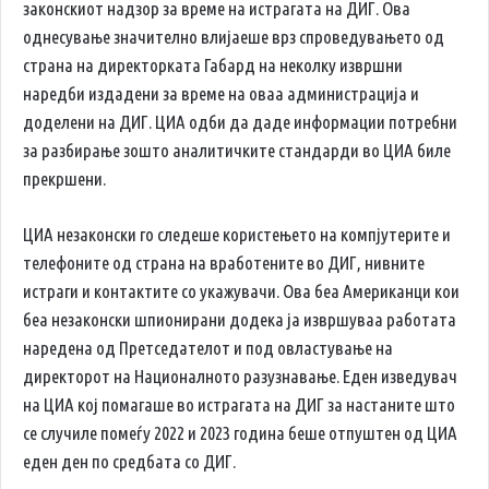
законскиот надзор за време на истрагата на ДИГ. Ова
однесување значително влијаеше врз спроведувањето од
страна на директорката Габард на неколку извршни
наредби издадени за време на оваа администрација и
доделени на ДИГ. ЦИА одби да даде информации потребни
за разбирање зошто аналитичките стандарди во ЦИА биле
прекршени.
ЦИА незаконски го следеше користењето на компјутерите и
телефоните од страна на вработените во ДИГ, нивните
истраги и контактите со укажувачи. Ова беа Американци кои
беа незаконски шпионирани додека ја извршуваа работата
наредена од Претседателот и под овластување на
директорот на Националното разузнавање. Еден изведувач
на ЦИА кој помагаше во истрагата на ДИГ за настаните што
се случиле помеѓу 2022 и 2023 година беше отпуштен од ЦИА
еден ден по средбата со ДИГ.