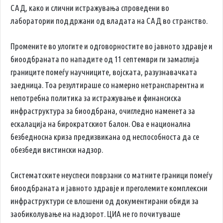
САД, како и слични истражувања спроведени во
лаборатории поддржани од владата на САД во странство.
Промените во улогите и одговорностите во јавното здравје и
биоодбраната по нападите од 11 септември ги замаглија
границите помеѓу научниците, војската, разузнавачката
заедница. Тоа резултираше со намерно нетранспарентна и
непотребна политика за истражување и финансиска
инфраструктура за биоодбрана, очигледно наменета за
ескалација на бирократскиот балон. Ова е национална
безбедносна криза предизвикана од неспособноста да се
обезбеди вистински надзор.
Систематските неуспеси поврзани со матните граници помеѓу
биоодбраната и јавното здравје и преголемите комплексни
инфраструктури се влошени од документирани обиди за
заобиколување на надзорот. ЦИА не го почитуваше