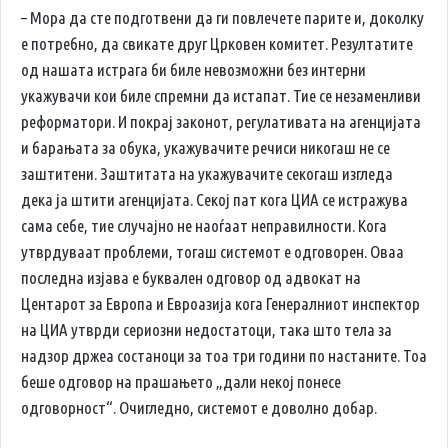
– Мора да сте подготвени да ги повлечете парите и, доколку
е потребно, да свикате друг Црковен комитет. Резултатите
од нашата истрага би биле невозможни без интерни
укажувачи кои биле спремни да истапат. Тие се незаменливи
реформатори. И покрај законот, регулативата на агенцијата
и барањата за обука, укажувачите речиси никогаш не се
заштитени. Заштитата на укажувачите секогаш изгледа
дека ја штити агенцијата. Секој пат кога ЦИА се истражува
сама себе, тие случајно не наоѓаат неправилности. Кога
утврдуваат проблеми, тогаш системот е одговорен. Оваа
последна изјава е буквален одговор од адвокат на
Центарот за Европа и Евроазија кога Генералниот инспектор
на ЦИА утврди сериозни недостатоци, така што тела за
надзор држеа состаноци за тоа три години по настаните. Тоа
беше одговор на прашањето „дали некој понесе
одговорност“. Очигледно, системот е доволно добар.