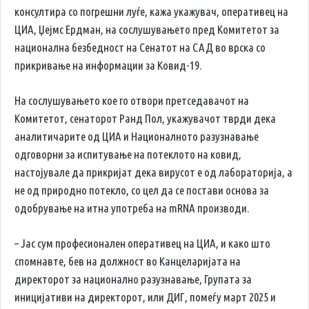
консултира со погрешни луѓе, кажа укажувач, оперативец на
ЦИА, Џејмс Ердман, на сослушувањето пред Комитетот за
национална безбедност на Сенатот на САД во врска со
прикривање на информации за Ковид-19.
На сослушувањето кое го отвори претседавачот на
Комитетот, сенаторот Ранд Пол, укажувачот тврди дека
аналитичарите од ЦИА и Националното разузнавање
одговорни за испитување на потеклото на ковид,
настојувале да прикријат дека вирусот е од лабораторија, а
не од природно потекло, со цел да се постави основа за
одобрување на итна употреба на mRNA производи.
– Јас сум професионален оперативец на ЦИА, и како што
спомнавте, бев на должност во Канцеларијата на
директорот за национално разузнавање, Групата за
иницијативи на директорот, или ДИГ, помеѓу март 2025 и