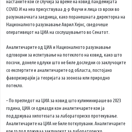
настаните кои се случија за време на ковид пандемијата
COVID. И на неа присуствуваа д-р Фаучи и лица со врски во
разузнавачката заедница, како поранешната директорка на
Националното разузнавање Аврил Хејнс, сведочеше
оперативецот на ЦИА на сослушувањето во Сенатот.
Аналитичарите од ЦИА и Националното разузнавање
одговорни за испитување на потеклото на ковид, како што
посочи, донеле одлуки што не биле доследни со заклучоците
со експертите и аналитичарите од областа, постојано
фаворизирајќи ја теоријата за зооноза или природно
потекло.
– По прегледот на ЦИА за ковид што кулиминираше во 2023
година, ЦИА се одмазди кон аналитичарите кои ја
поддржуваа хипотезата за лабораториско протекување.
Аналитичарите на ЦИА не биле поткупувани. Аналитичарите
кои го поддржуваа заклучокот за лабораториско