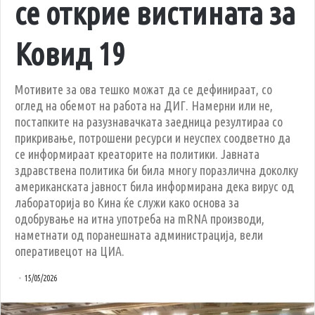
се открие вистината за
Ковид 19
Мотивите за ова тешко можат да се дефинираат, со
оглед на обемот на работа на ДИГ. Намерни или не,
постапките на разузнавачката заедница резултираа со
прикривање, потрошени ресурси и неуспех соодветно да
се информираат креаторите на политики. Јавната
здравствена политика би била многу поразлична доколку
американската јавност била информирана дека вирус од
лабораторија во Кина ќе служи како основа за
одобрување на итна употреба на mRNA производи,
наметнати од поранешната администрација, вели
оперативецот на ЦИА.
15/05/2026