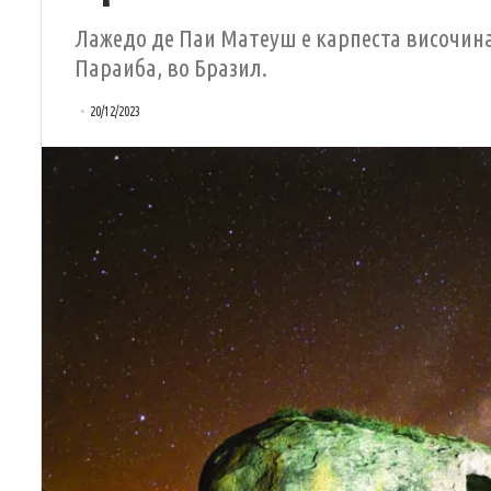
Лажедо де Паи Матеуш е карпеста височина
Параиба, во Бразил.
20/12/2023