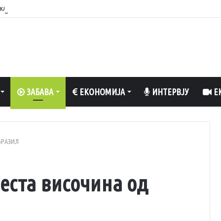
вклучен вентилатор?
ЗАБАВА
ЕКОНОМИЈА
ИНТЕРВЈУ
ЕК
БРАЗИЛ
еста височина од