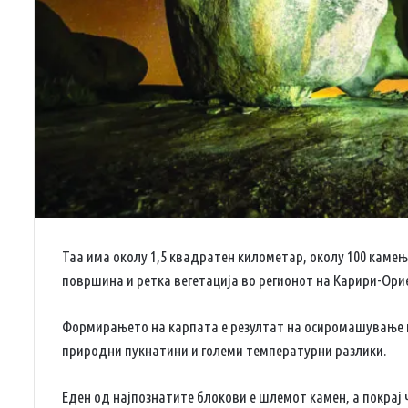
Таа има околу 1,5 квадратен километар, околу 100 камења
површина и ретка вегетација во регионот на Карири-Ори
Формирањето на карпата е резултат на осиромашување н
природни пукнатини и големи температурни разлики.
Еден од најпознатите блокови е шлемот камен, а покрај 