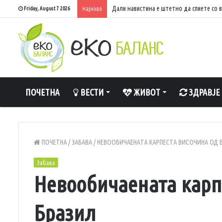
Дали навистина е штетно да спиете со 
Friday, August 7 2026
Најново
ПОЧЕТНА
ВЕСТИ
ЖИВОТ
ЗДРАВЈЕ
ПОЧЕТНА
/
ЗАБАВА
/
НЕВООБИЧАЕНАТА КАРПЕСТА ВИСОЧИНА ОД 
Забава
Невообичаената карп
Бразил