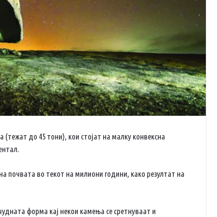
 (тежат до 45 тони), кои стојат на малку конвексна
ентал.
а почвата во текот на милиони години, како резултат на
чудната форма кај некои камења се сретнуваат и