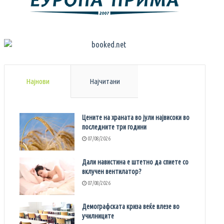
Најнови
Најчитани
Цените на храната во јули највисоки во
последните три години
07/08/2026
Дали навистина е штетно да спиете со
вклучен вентилатор?
07/08/2026
Демографската криза веќе влезе во
училниците