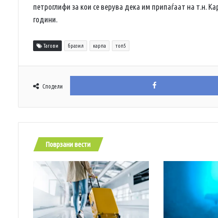
петроглифи за кои се верува дека им припаѓаат на т.н. Ка
години.
Тагови
бразил
карпа
топ5
Сподели
Поврзани вести