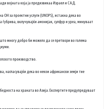
ди војната која ја предизвикаа Израел и САД.
а ОН за проектни услуги (UNOPS), истакна дека во
 ѓубрива, вклучувајќи амонијак, сулфур и уреа, минуваат
 што многу добро би можело да се претвори во голема
диуми.
елското производство.
ва, нагласувајќи дека во некои африкански земји тие
збедноста на храната во Азија. Експертите предупредуваат
ќе можеме да се справиме со последиците само преку