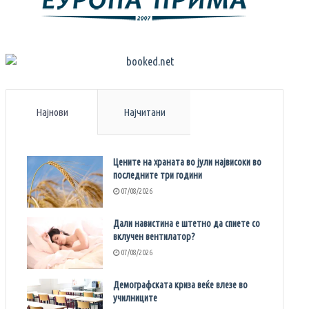
Најнови
Најчитани
Цените на храната во јули највисоки во
последните три години
07/08/2026
Дали навистина е штетно да спиете со
вклучен вентилатор?
07/08/2026
Демографската криза веќе влезе во
училниците