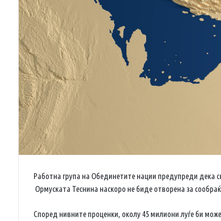
Работна група на Обединетите нации предупреди дека св
Ормуската Теснина наскоро не биде отворена за сообраќ
Според нивните проценки, околу 45 милиони луѓе би мож