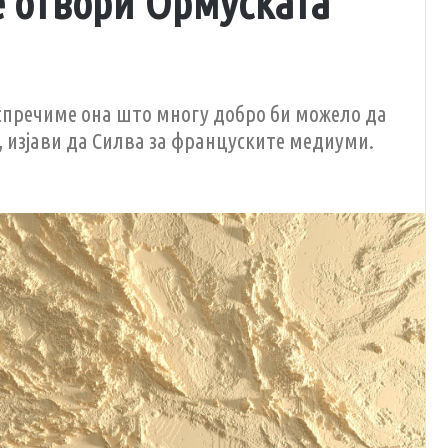
е отвори Ормуската
 спречиме она што многу добро би можело да
, изјави да Силва за француските медиуми.