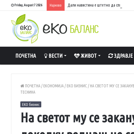
Дали навистина е штетно да спиете со 
Friday, August 7 2026
Најново
ПОЧЕТНА
ВЕСТИ
ЖИВОТ
ЗДРАВЈЕ
ПОЧЕТНА
/
ЕКОНОМИЈА
/
ЕКО БИЗНИС
/
НА СВЕТОТ МУ СЕ ЗАКАН
ТЕСНИНА
ЕКО бизнис
На светот му се зака