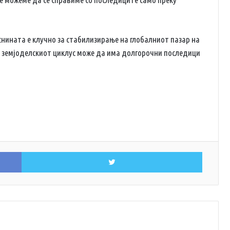
нината е клучно за стабилизирање на глобалниот пазар на
д земјоделскиот циклус може да има долгорочни последици
Facebook
Twitter