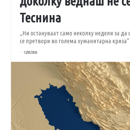
доколку веднаш не с
Теснина
„Ни остануваат само неколку недели за да
се претвори во голема хуманитарна криза“
12/05/2026