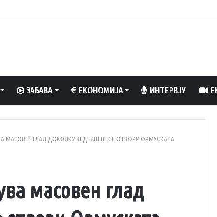
вклучен вентилатор?
ЗАБАВА
ЕКОНОМИЈА
ИНТЕРВЈУ
ЕК
УВА МАСОВЕН ГЛАД ДОКОЛКУ ВЕДНАШ НЕ СЕ ОТВОРИ ОРМУСКАТА
нува масовен глад