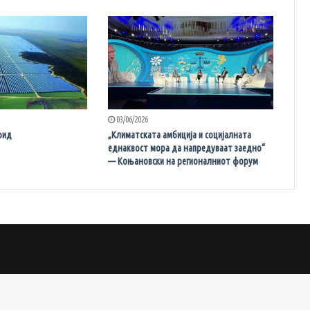
03/06/2026
рид
„Климатската амбиција и социјалната
еднаквост мора да напредуваат заедно“
— Коњановски на регионалниот форум