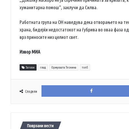
хуманитарна помош“, заклучи да Силва.
Работната група на ОН наведува дека отворањето на тес
храна, бидејќи недостатокот на ѓубрива во оваа фаза о
врз приносите низ целиот свет.
Извор МИА
Тагови
глад
Ормуската Теснина
топ5
Сподели
Поврзани вести