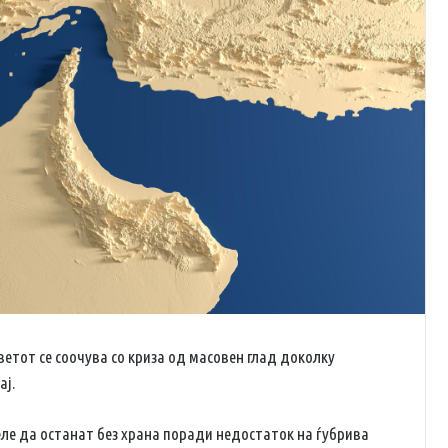
етот се соочува со криза од масовен глад доколку
ај.
еле да останат без храна поради недостаток на ѓубрива