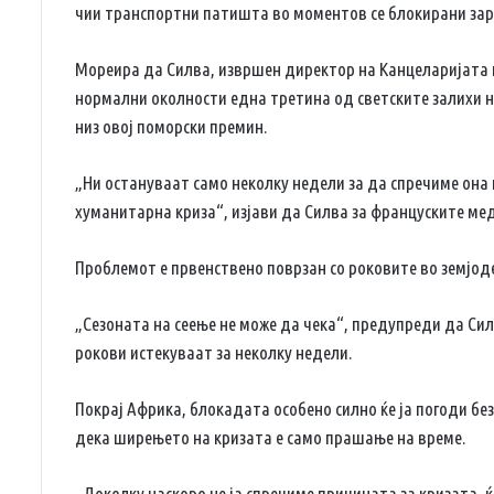
чии транспортни патишта во моментов се блокирани зара
Мореира да Силва, извршен директор на Канцеларијата н
нормални околности една третина од светските залихи на
низ овој поморски премин.
„Ни остануваат само неколку недели за да спречиме она
хуманитарна криза“, изјави да Силва за француските ме
Проблемот е првенствено поврзан со роковите во земјод
„Сезоната на сеење не може да чека“, предупреди да Сил
рокови истекуваат за неколку недели.
Покрај Африка, блокадата особено силно ќе ја погоди бе
дека ширењето на кризата е само прашање на време.
„Доколку наскоро не ја спречиме причината за кризата, 