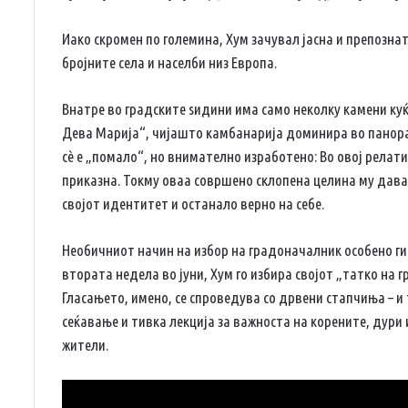
Иако скромен по големина, Хум зачувал јасна и препознат
бројните села и населби низ Европа.
Внатре во градските ѕидини има само неколку камени куќ
Дева Марија“, чијашто камбанарија доминира во панорам
сè е „помало“, но внимателно изработено: Во овој релати
приказна. Токму оваа совршено склопена целина му дава
својот идентитет и останало верно на себе.
Необичниот начин на избор на градоначалник особено ги
втората недела во јуни, Хум го избира својот „татко на 
Гласањето, имено, се спроведува со дрвени стапчиња – и т
сеќавање и тивка лекција за важноста на корените, дури 
жители.