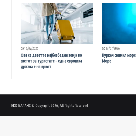
16/07/2026
13/07/2026
Ова се деветте најбезбедни земји во
Нуркач снимил морс
светот за туристите – една европска
Море
држава е на врвот
ЕКО БАЛАНС © Copyright 2026, All Rights Reserved