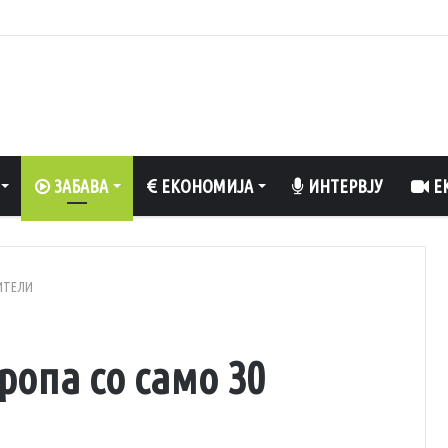
 вреди да се разладите, да уживате во природа и да рибарите
ЗАБАВА
ЕКОНОМИЈА
ИНТЕРВЈУ
ЕК
ИТЕЛИ
ропа со само 30