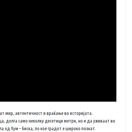
ат мир, автентичност и враќање во историјата.
а, долга само неколку десетици метри, но и да уживаат во
а од Хум – биска, по кое градот е широко познат.