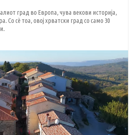
алиот град во Европа, чува векови историја,
. Со сѐ тоа, овој хрватски град со само 30
и.