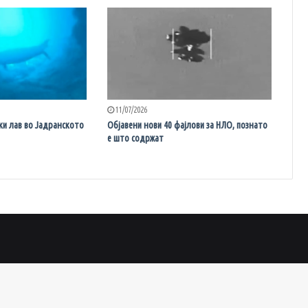
11/07/2026
ки лав во Јадранското
Објавени нови 40 фајлови за НЛО, познато
е што содржат