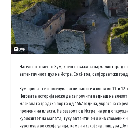
Хум
Населеното место Хум, коешто важи за најмалиот град во
автентичниот дух на Истра. Со сѐ тоа, овој хрватски гра
Хум првпат се споменува во пишаните извори во 11. и 12.
Неговата историја може да се прочита веднаш на влезот:
масивната градска порта од 1562 година, украсена со ре
промени на власта. На северот од Истра, на рид опкружен
куриозитет на мапата, туку автентичен и жив споменик 
чувствува во секоја улица, камен и секој ѕид, пишува „Ју