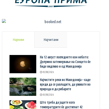
Најнови
Најчитани
На 12 август погледнете кон небото:
Делумно затемнување на Сонцето ќе
биде видливо и од Македонија
05/08/2026
Најчистите реки во Македонија – каде
вреди да се разладите, да уживате во
природа и да рибарите
05/08/2026
Што треба да јадете кога
температурите ќе достигнат 42