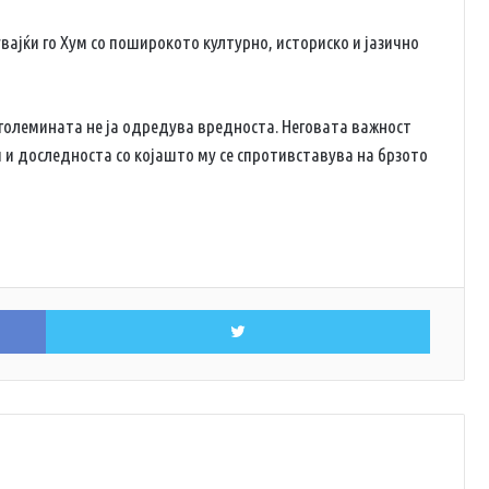
увајќи го Хум со поширокото културно, историско и јазично
 големината не ја одредува вредноста. Неговата важност
 и доследноста со којашто му се спротивставува на брзото
Facebook
Twitter