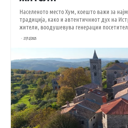
Населеното место Хум, коешто важи за најм
традиција, како и автентичниот дух на Истра
жители, воодушевува генерации посетител
27/12/2025