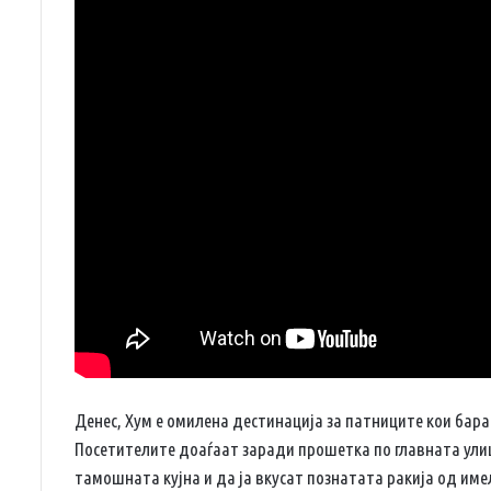
Денес, Хум е омилена дестинација за патниците кои бара
Посетителите доаѓаат заради прошетка по главната улиц
тамошната кујна и да ја вкусат познатата ракија од имел