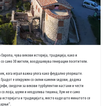
 Европа, чува векови историја, традиција, како и
д со само 30 жители, воодушевува генерации посетители.
 век, кога играл важна улога како феудално упориште.
 Градот е опкружен со силни камени ѕидови, додека
лјефи, сведочи за векови турбулентни настани и чести
 со лозја, шуми и неодолива тишина, Хум не е само
на историјата и традицијата, место каде што минатото се
тарњи“.