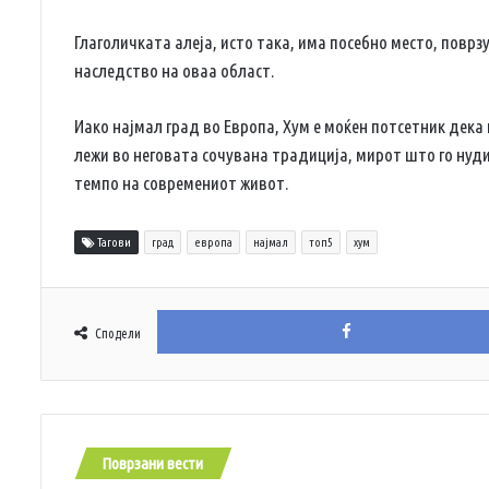
Глаголичката алеја, исто така, има посебно место, поврз
наследство на оваа област.
Иако најмал град во Европа, Хум е моќен потсетник дека
лежи во неговата сочувана традиција, мирот што го нуди
темпо на современиот живот.
Тагови
град
европа
најмал
топ5
хум
Сподели
Поврзани вести