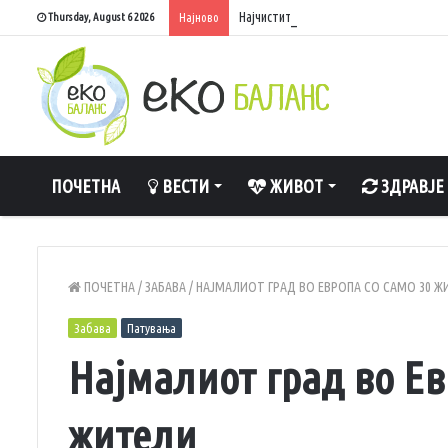
Најчистите реки во Македонија – каде
Thursday, August 6 2026
Најново
ПОЧЕТНА
ВЕСТИ
ЖИВОТ
ЗДРАВЈЕ
ПОЧЕТНА
/
ЗАБАВА
/
НАЈМАЛИОТ ГРАД ВО ЕВРОПА СО САМО 30 Ж
Забава
Патувања
Најмалиот град во Ев
жители