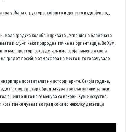
лива урбана структура, којашто и денес го издвојува од
и, мала градска колиба и црквата „Успение на Блажената
ата и служи како природна точка на ориентација. Во Хум,
вно мал простор, секој детаљ има своја намена и своја
 на градот посебна атмосфера на место што го зачувало
 интригира посетителите и историчарите. Секоја година,
градот“, според стар обред зачуван во глаголички записи.
оа е нешто што не се менува со векови. Хум е искуство,
и кога тие се чуваат во град со само неколку десетици