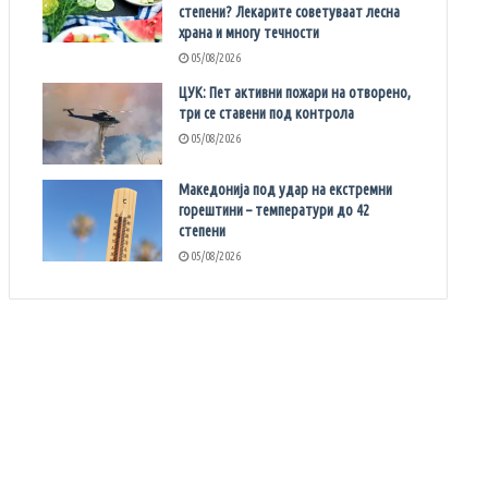
степени? Лекарите советуваат лесна
храна и многу течности
05/08/2026
ЦУК: Пет активни пожари на отворено,
три се ставени под контрола
05/08/2026
Македонија под удар на екстремни
горештини – температури до 42
степени
05/08/2026