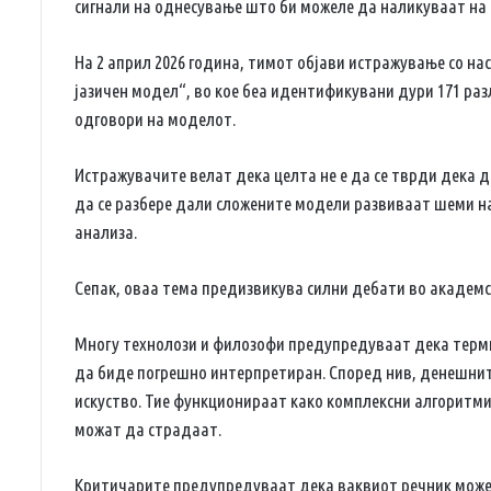
сигнали на однесување што би можеле да наликуваат на с
На 2 април 2026 година, тимот објави истражување со на
јазичен модел“, во кое беа идентификувани дури 171 ра
одговори на моделот.
Истражувачите велат дека целта не е да се тврди дека 
да се разбере дали сложените модели развиваат шеми 
анализа.
Сепак, оваа тема предизвикува силни дебати во академ
Многу технолози и филозофи предупредуваат дека терми
да биде погрешно интерпретиран. Според нив, денешните
искуство. Тие функционираат како комплексни алгоритми
можат да страдаат.
Критичарите предупредуваат дека ваквиот речник може д