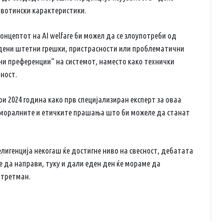
ивотински карактеристики.
нцептот на AI welfare би можел да се злоупотреби од
дени штетни грешки, пристрасности или проблематични
ни преференции“ на системот, наместо како технички
ност.
и 2024 година како прв специјализиран експерт за оваа
а моралните и етичките прашања што би можеле да станат
лигенција некогаш ќе достигне ниво на свесност, дебатата
е да направи, туку и дали еден ден ќе мораме да
 третман.