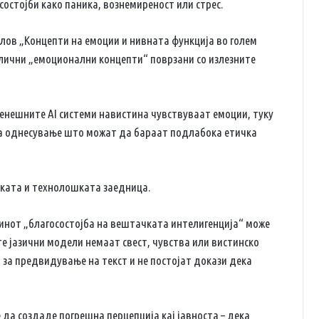
остојби како паника, вознемиреност или стрес.
слов „Концепти на емоции и нивната функција во голем
злични „емоционални концепти“ поврзани со излезните
денешните AI системи навистина чувствуваат емоции, туку
на однесување што можат да бараат подлабока етичка
ската и технолошката заедница.
нот „благосостојба на вештачката интелигенција“ може
 јазични модели немаат свест, чувства или вистинско
 за предвидување на текст и не постојат докази дека
а создаде погрешна перцепција кај јавноста – дека