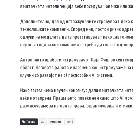
вештачката интелигенција веќе поседува човечки или ж
Дополнително, дел од истражувачите стравуваат дека ко
технолошките компании. Според нив, постои ризик одре
одлуки на моделите да се претставуваат како „автоном
недостатоци за кои компаниите треба да сносат одговор
Антропик го вработи истражувачот Кајл Фиш во септемвр
област. Неговата работа е насочена кон истражување н
клучни со развојот на сè поспособни AI системи.
Иако засега нема научен консензус дали вештачката инте
веќе е отворена. Прашањето повеќе не е само што AI мож
размислуваме за неговите права, ограничувања и етички
Тагови
аи
емоции
топ5