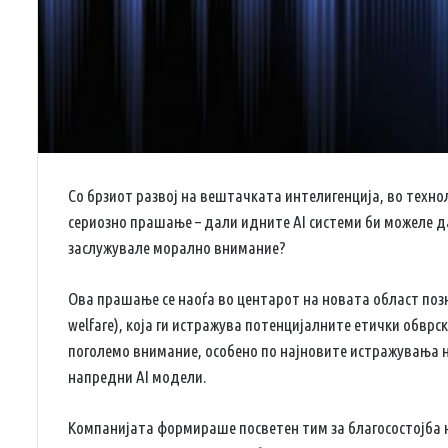
Со брзиот развој на вештачката интелигенција, во техно
сериозно прашање – дали идните AI системи би можеле да
заслужувале морално внимание?
Ова прашање се наоѓа во центарот на новата област позн
welfare), која ги истражува потенцијалните етички обврс
поголемо внимание, особено по најновите истражувања 
напредни AI модели.
Компанијата формираше посветен тим за благосостојба на