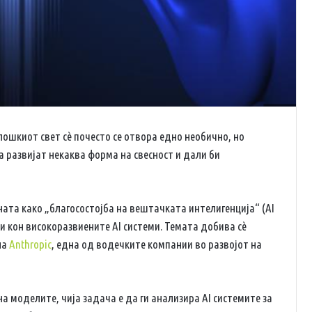
лошкиот свет сè почесто се отвора едно необично, но
 развијат некаква форма на свесност и дали би
ата како „благосостојба на вештачката интелигенција“ (AI
ки кон високоразвиените AI системи. Темата добива сè
на
Anthropic
, една од водечките компании во развојот на
 моделите, чија задача е да ги анализира AI системите за