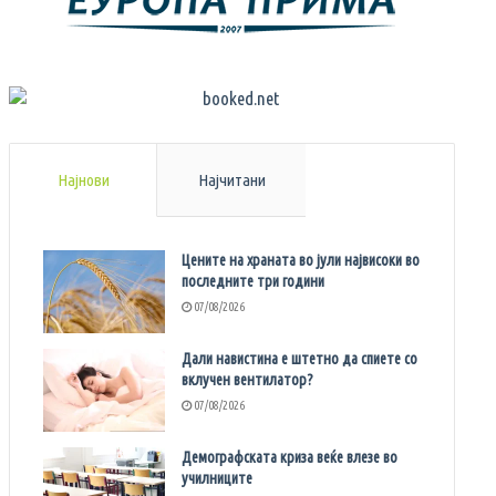
Најнови
Најчитани
Цените на храната во јули највисоки во
последните три години
07/08/2026
Дали навистина е штетно да спиете со
вклучен вентилатор?
07/08/2026
Демографската криза веќе влезе во
училниците