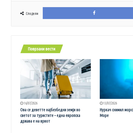
Сподели
Поврзани вести
16/07/2026
13/07/2026
Ова се деветте најбезбедни земји во
Нуркач снимил морс
светот за туристите – една европска
Море
држава е на врвот