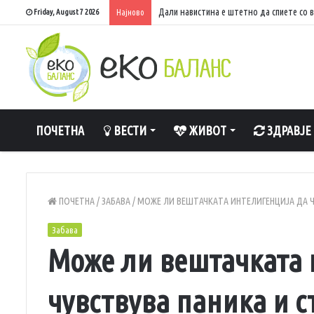
Дали навистина е штетно да спиете со 
Friday, August 7 2026
Најново
ПОЧЕТНА
ВЕСТИ
ЖИВОТ
ЗДРАВЈЕ
ПОЧЕТНА
/
ЗАБАВА
/
МОЖЕ ЛИ ВЕШТАЧКАТА ИНТЕЛИГЕНЦИЈА ДА Ч
Забава
Може ли вештачката 
чувствува паника и с