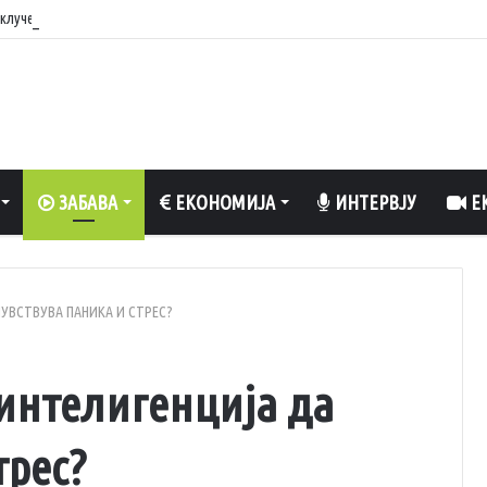
вклучен вентилатор?
ЗАБАВА
ЕКОНОМИЈА
ИНТЕРВЈУ
ЕК
УВСТВУВА ПАНИКА И СТРЕС?
интелигенција да
трес?