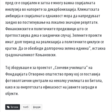
пред се е социјален и затоа е многу важна социјалната
инклузија во напорите за декарбонизација. Климатската
амбиција и социјалната еднаквост мора да напредуваат
заедно во постигнување на локално значајни резултати.
Финансииските и политичките предизвици што се
претпоставува дека е заеднички случај. Зелените проекти
имат долг период на реализација а политичките циклуси се
кратки. Да се обезбеди долгорочна зелена иднина“, истакна
градоначалникот Коњановски.
Тој зборуваше и за проектот „Сончеви училишта“ на
Фондацијата Отворено општество преку кој се поставија
фотоволтаични централи на неколку училишта во Битола,
како и за енергетската ефикасност на јавните загради и
објекти.
Тагови
топ5
форум