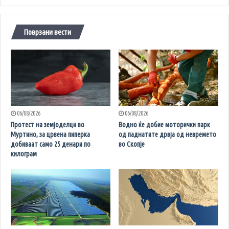
Поврзани вести
06/08/2026
06/08/2026
Протест на земјоделци во
Водно ќе добие моторички парк
Муртино, за црвена пиперка
од паднатите дрвја од невремето
добиваат само 25 денари по
во Скопје
килограм