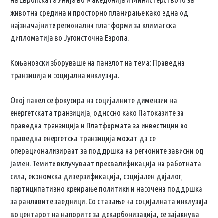
животна средина и просторно планирање како една од
најзначајните регионални платформи за климатска
дипломатија во Југоисточна Европа.
Коњановски зборуваше на панелот на тема: Праведна
транзиција и социјална инклузија.
Овој панел се фокусира на социјалните димензии на
енергетската транзиција, односно како Патоказите за
праведна транзиција и Платформата за инвестиции во
праведна енергетска транзиција можат да се
операционализираат за поддршка на регионите зависни од
јаглен. Темите вклучуваат преквалификација на работната
сила, економска диверзификација, социјален дијалог,
партиципативно креирање политики и насочена поддршка
за ранливите заедници. Со ставање на социјалната инклузија
во центарот на напорите за декарбонизација, се зајакнува