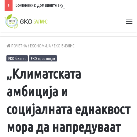
Божиновска: Домашните акумулации исполнети 70%, обезбедена стабилност на енергетскиот систем
ПОЧЕТНА
/
ЕКОНОМИЈА
/
ЕКО БИЗНИС
ЕКО бизнис
ЕКО производи
„Климатската
амбиција и
социјалната еднаквост
мора да напредуваат