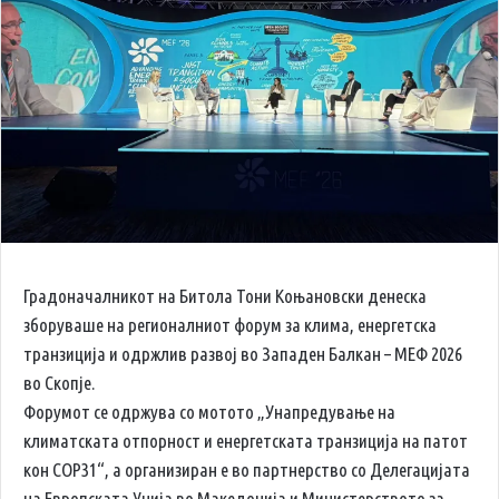
Градоначалникот на Битола Тони Коњановски денеска
зборуваше на регионалниот форум за клима, енергетска
транзиција и одржлив развој во Западен Балкан – МЕФ 2026
во Скопје.
Форумот се одржува со мотото „Унапредување на
климатската отпорност и енергетската транзиција на патот
кон COP31“, а организиран е во партнерство со Делегацијата
на Европската Унија во Македонија и Министерството за