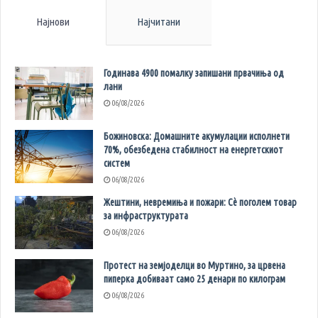
Најнови
Најчитани
Годинава 4900 помалку запишани првачиња од
лани
06/08/2026
Божиновска: Домашните акумулации исполнети
70%, обезбедена стабилност на енергетскиот
систем
06/08/2026
Жештини, невремиња и пожари: Сè поголем товар
за инфраструктурата
06/08/2026
Протест на земјоделци во Муртино, за црвена
пиперка добиваат само 25 денари по килограм
06/08/2026