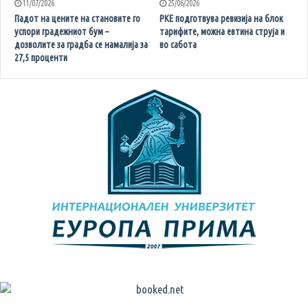
11/07/2026
25/06/2026
Падот на цените на становите го
РКЕ подготвува ревизија на блок
успори градежниот бум –
тарифите, можна евтина струја и
дозволите за градба се намалија за
во сабота
27,5 проценти