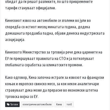
обидат да ги решат разликите, по што привремените
тарифи стануваат официјални.
Кинескиот извоз на автомобили се зголеми во јули во
споредба со истиот месец минатата година, додека
домашната продажба падна, објави денеска индустриската
асоцијација.
Кинеското Министерство за трговија рече дека царините на
ЕУ ги прекршуваат правилата на СТО и ја поткопуваат
глобалната соработка за климатските промени.
Како одговор, Кина започна истраги за извозот на француски
коњак и европско свинско месо, за кои некои аналитичари
стравуваат дека може да прерасне во економски штетна
трговска војна со ЕУ.
Тагови
електрични автомобили
Кина
топ5