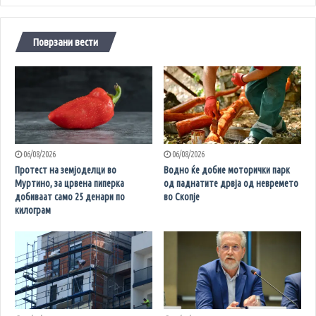
Поврзани вести
06/08/2026
06/08/2026
Протест на земјоделци во
Водно ќе добие моторички парк
Муртино, за црвена пиперка
од паднатите дрвја од невремето
добиваат само 25 денари по
во Скопје
килограм