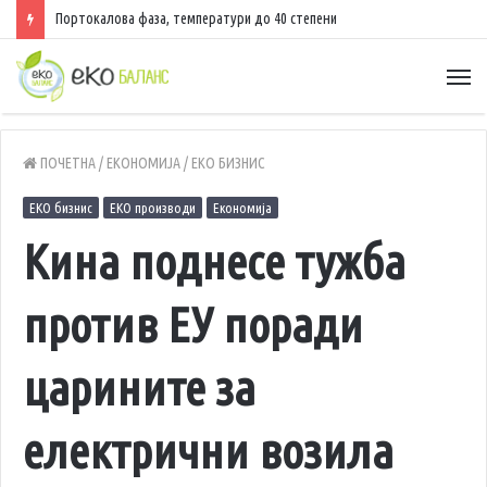
Портокалова фаза, температури до 40 степени
ПОЧЕТНА
/
ЕКОНОМИЈА
/
ЕКО БИЗНИС
ЕКО бизнис
ЕКО производи
Економија
Кина поднесе тужба
против ЕУ поради
царините за
електрични возила