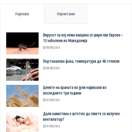
Најнови
Најчитани
Вирусот за кој нема вакцина се шири низ Европа –
13 заболени во Македонија
08/08/2026
Портокалова фаза, температури до 40 степени
08/08/2026
Цените на храната во јули највисоки во
последните три години
07/08/2026
Дали навистина е штетно да спиете со вклучен
вентилатор?
07/08/2026