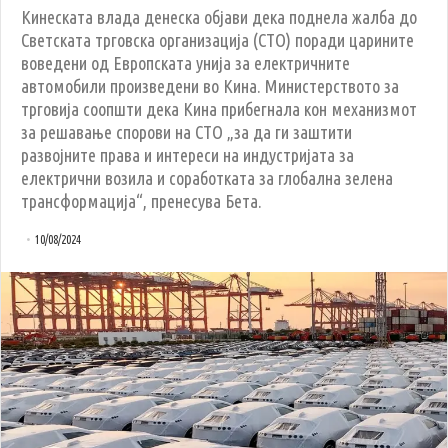
Кинеската влада денеска објави дека поднела жалба до
Светската трговска организација (СТО) поради царините
воведени од Европската унија за електричните
автомобили произведени во Кина. Министерството за
трговија соопшти дека Кина прибегнала кон механизмот
за решавање спорови на СТО „за да ги заштити
развојните права и интереси на индустријата за
електрични возила и соработката за глобална зелена
трансформација“, пренесува Бета.
10/08/2024