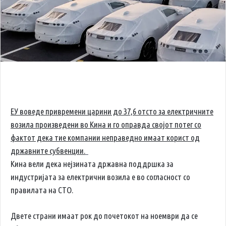
ЕУ воведе привремени царини до 37,6 отсто за електричните
возила произведени во Кина и го оправда својот потег со
фактот дека тие компании неправедно имаат корист од
државните субвенции.
Кина вели дека нејзината државна поддршка за
индустријата за електрични возила е во согласност со
правилата на СТО.
Двете страни имаат рок до почетокот на ноември да се