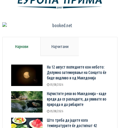
Најнови
Најчитани
На 12 август погледнете кон небото:
Делумно затемнување на Сонцето ќе
биде видливо и од Македонија
05/08/2026
Најчистите реки во Македонија – каде
вреди да се разладите, да уживате во
природа и да рибарите
05/08/2026
Што треба да јадете кога
температурите ќе достигнат 42