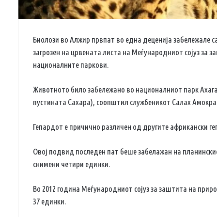
Биолози во Алжир првпат во една деценија забележале с
загрозен на црвената листа на Меѓународниот сојуз за 
националните паркови.
Животното било забележано во националниот парк Ахагар
пустината Сахара), соопштил службеникот Салах Амокра
Гепардот е причично различен од другите африкански геп
Овој подвид последен пат беше забелажан на планинскиот
снимени четири единки.
Во 2012 година Меѓународниот сојуз за заштита на прир
37 единки.