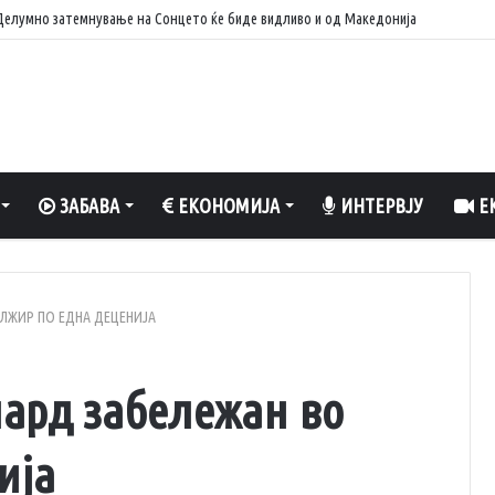
: Делумно затемнување на Сонцето ќе биде видливо и од Македонија
ЗАБАВА
ЕКОНОМИЈА
ИНТЕРВЈУ
ЕК
АЛЖИР ПО ЕДНА ДЕЦЕНИЈА
пард забележан во
ија