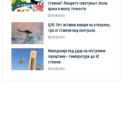
степени? Лекарите советуваат лесна
храна и многу течности
05/08/2026
ЦУК: Пет активни пожари на отворено,
три се ставени под контрола
05/08/2026
Македонија под удар на екстремни
горештини – температури до 42
степени
05/08/2026