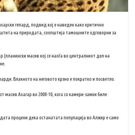
ахарски гепард, подвид кој е наведен како критично
заштита на природата, соопштија тамошните одговорни за
 (планински масив кој се наоѓа во централниот дел на
не.
арди. Влакното на неговото крзно е пократко и посветло.
 масив Ахагар во 2008-10, кога со камери-замки биле
одата процени дека останатата популација во Алжир е само