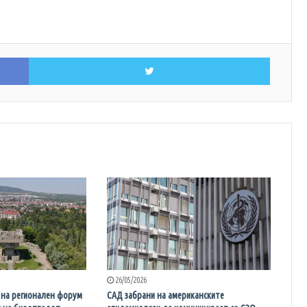
Facebook
Twitter
26/05/2026
 на регионален форум
САД забрани на американските