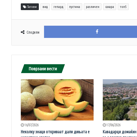
Тагови
вид
гепард
пустина
различен
сахара
топ5
Сподели
Поврзани вести
16/07/2026
17/06/2026
Неколку знаци откриваат дали дињата е
Кавадарци домаќин