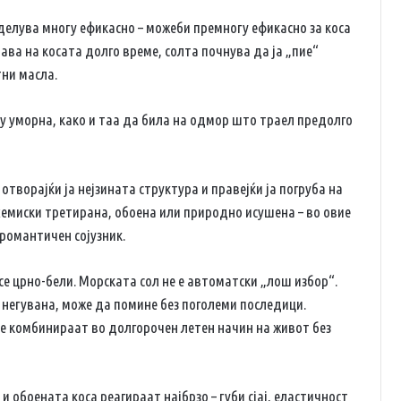
 делува многу ефикасно – можеби премногу ефикасно за коса
тава на косата долго време, солта почнува да ја „пие“
тни масла.
у уморна, како и таа да била на одмор што траел предолго
отворајќи ја нејзината структура и правејќи ја погруба на
 хемиски третирана, обоена или природно исушена – во овие
романтичен сојузник.
 се црно-бели. Морската сол не е автоматски „лош избор“.
 негувана, може да помине без поголеми последици.
 се комбинираат во долгорочен летен начин на живот без
и обоената коса реагираат најбрзо – губи сјај, еластичност