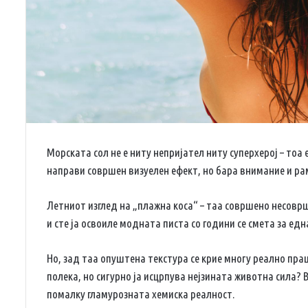
Морската сол не е ниту непријател ниту суперхерој – т
направи совршен визуелен ефект, но бара внимание и ра
Летниот изглед на „плажна коса“ – таа совршено несоврш
и сте ја освоиле модната писта со години се смета за едн
Но, зад таа опуштена текстура се крие многу реално пра
полека, но сигурно ја исцрпува нејзината животна сила?
помалку гламурозната хемиска реалност.