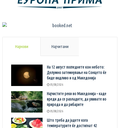
Најнови
Најчитани
На 12 август погледнете кон небото:
Делумно затемнување на Сонцето ќе
биде видливо и од Македонија
05/08/2026
Најчистите реки во Македонија – каде
вреди да се разладите, да уживате во
природа и да рибарите
05/08/2026
Што треба да јадете кога
температурите ќе достигнат 42