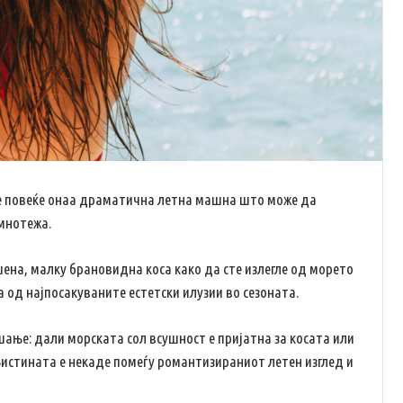
оа е повеќе онаа драматична летна машна што може да
мнотежа.
ена, малку брановидна коса како да сте излегле од морето
а од најпосакуваните естетски илузии во сезоната.
шање: дали морската сол всушност е пријатна за косата или
 Вистината е некаде помеѓу романтизираниот летен изглед и