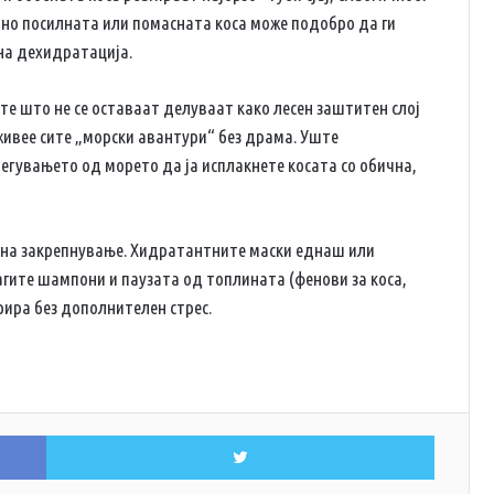
дно посилната или помасната коса може подобро да ги
 на дехидратација.
те што не се оставаат делуваат како лесен заштитен слој
еживее сите „морски авантури“ без драма. Уште
егувањето од морето да ја исплакнете косата со обична,
а на закрепнување. Хидратантните маски еднаш или
агите шампони и паузата од топлината (фенови за коса,
рира без дополнителен стрес.
Facebook
Twitter