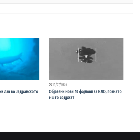
11/07/2026
ки лав во Јадранското
Објавени нови 40 фајлови за НЛО, познато
е што содржат