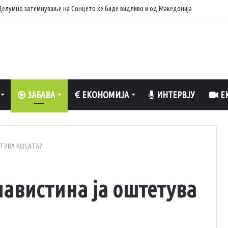
: Делумно затемнување на Сонцето ќе биде видливо и од Македонија
ЗАБАВА
ЕКОНОМИЈА
ИНТЕРВЈУ
ЕК
ТУВА КОСАТА?
навистина ја оштетува