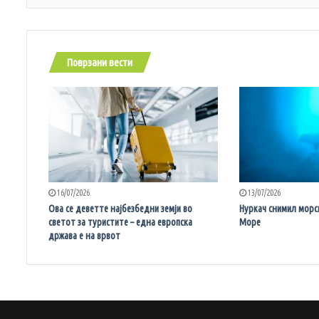
Поврзани вести
16/07/2026
13/07/2026
Ова се деветте најбезбедни земји во
Нуркач снимил морс
светот за туристите – една европска
Море
држава е на врвот