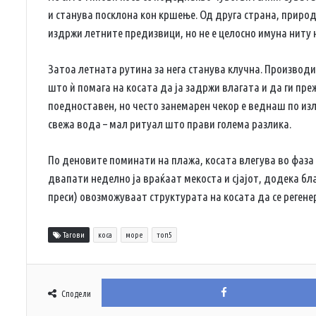
и станува посклона кон кршење. Од друга страна, приро
издржи летните предизвици, но не е целосно имуна ниту
Затоа летната рутина за нега станува клучна. Производи
што ѝ помага на косата да ја задржи влагата и да ги пр
поедноставен, но често занемарен чекор е веднаш по изл
свежа вода – мал ритуал што прави голема разлика.
По деновите поминати на плажа, косата влегува во фаз
двапати неделно ја враќаат мекоста и сјајот, додека бл
преси) овозможуваат структурата на косата да се регене
Тагови
коса
море
топ5
Сподели