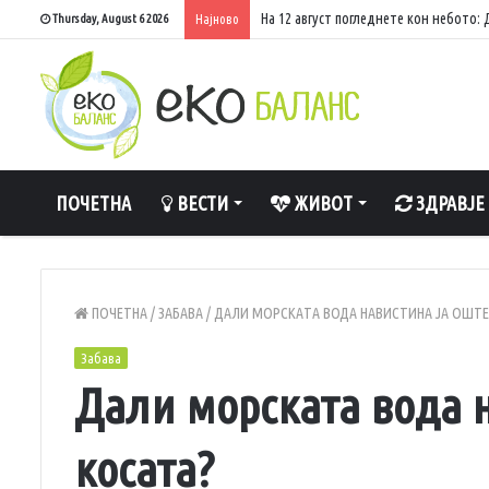
На 12 август погледнете кон небото
Thursday, August 6 2026
Најново
ПОЧЕТНА
ВЕСТИ
ЖИВОТ
ЗДРАВЈЕ
ПОЧЕТНА
/
ЗАБАВА
/
ДАЛИ МОРСКАТА ВОДА НАВИСТИНА ЈА ОШТЕ
Забава
Дали морската вода 
косата?