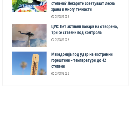
степени? Лекарите советуваат лесна
храна и многу течности
05/08/2026
ЦУК: Пет активни пожари на отворено,
три се ставени под контрола
05/08/2026
Македонија под удар на екстремни
горештини – температури до 42
степени
05/08/2026