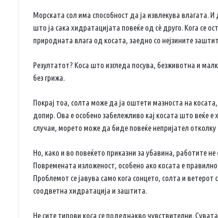
Морската сол има способност да ја извлекува влагата. И
што ја сака хидратацијата повеќе од сè друго. Кога се ос
природната влага од косата, заедно со нејзините зашти
Резултатот? Коса што изгледа посува, безживотна и малк
без грижа.
Покрај тоа, солта може да ја оштети мазноста на косата, 
допир. Ова е особено забележливо кај косата што веќе е
случаи, морето може да биде повеќе непријател отколку 
Но, како и во повеќето приказни за убавина, работите не
Повремената изложеност, особено ако косата е правилно
Проблемот се јавува само кога сонцето, солта и ветерот
соодветна хидратација и заштита.
Не сите типови коса се подеднакво чувствителни. Сувата 