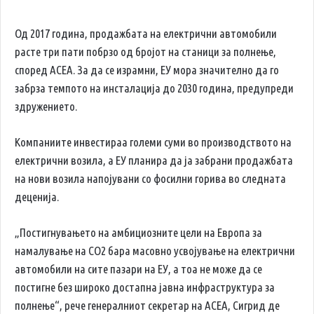
Од 2017 година, продажбата на електрични автомобили
расте три пати побрзо од бројот на станици за полнење,
според ACEA. За да се израмни, ЕУ мора значително да го
забрза темпото на инсталација до 2030 година, предупреди
здружението.
Компаниите инвестираа големи суми во производството на
електрични возила, а ЕУ планира да ја забрани продажбата
на нови возила напојувани со фосилни горива во следната
деценија.
„Постигнувањето на амбициозните цели на Европа за
намалување на CO2 бара масовно усвојување на електрични
автомобили на сите пазари на ЕУ, а тоа не може да се
постигне без широко достапна јавна инфраструктура за
полнење“, рече генералниот секретар на ACEA, Сигрид де