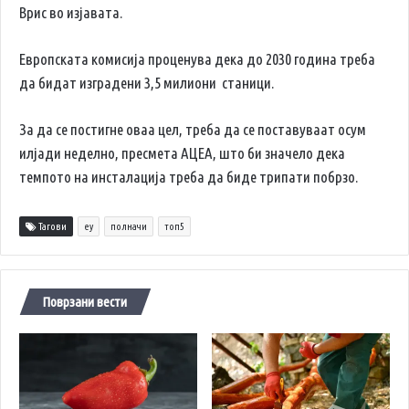
Врис во изјавата.
Европската комисија проценува дека до 2030 година треба
да бидат изградени 3,5 милиони станици.
За да се постигне оваа цел, треба да се поставуваат осум
илјади неделно, пресмета АЦЕА, што би значело дека
темпото на инсталација треба да биде трипати побрзо.
Тагови
еу
полначи
топ5
Поврзани вести