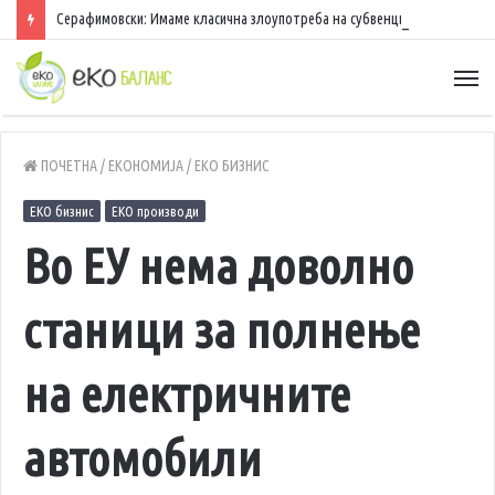
Серафимовски: Имаме класична злоупотреба на субвенциите, се користат ушни маркички од угинати грла за да се добие финансиска поддршка
ПОЧЕТНА
/
ЕКОНОМИЈА
/
ЕКО БИЗНИС
ЕКО бизнис
ЕКО производи
Во ЕУ нема доволно
станици за полнење
на електричните
автомобили