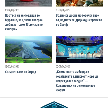
06/08/2026
06/08/2026
Протест на земјоделци во
Водно ќе добие моторички парк
Муртино, за црвена пиперка
од паднатите дрвја од невремето
добиваат само 25 денари по
во Скопје
килограм
22/06/2026
03/06/2026
Соларен саем во Охрид
„Климатската амбиција и
социјалната еднаквост мора да
напредуваат заедно“ —
Коњановски на регионалниот
форум