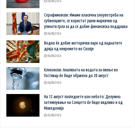
06/08/2026
Серафимовски: Имаме класична злоупотреба на
субвенциите, се користат ушни маркички од
угинати грла за да се добие финансиска поддршка
06/08/2026
Водно ќе добие моторички парк од паднатите
дрвја од невремето во Скопје
06/08/2026
Клековски: Анализата на водата за пиење во
Гостивар ќе биде објавена до 20 август
06/08/2026
На 12 август погледнете кон небото: Делумно
затемнување на Сонцето ќе биде видливо и од
Македонија
05/08/2026