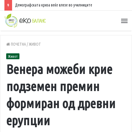
Демографската криза веќе влезе во училниците
ПОЧЕТНА
/
ЖИВОТ
Живот
Венера можеби крие
подземен премин
формиран од древни
ерупции