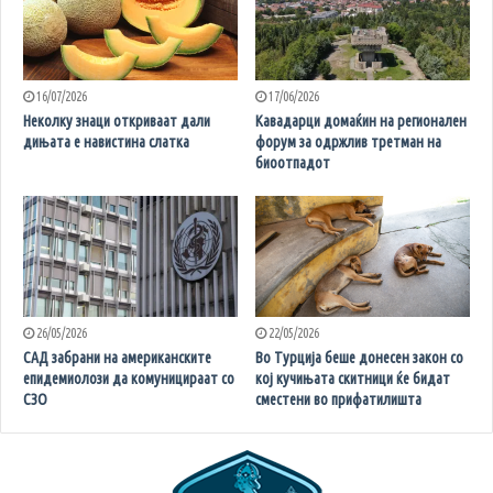
16/07/2026
17/06/2026
Неколку знаци откриваат дали
Кавадарци домаќин на регионален
дињата е навистина слатка
форум за одржлив третман на
биоотпадот
26/05/2026
22/05/2026
САД забрани на американските
Во Турција беше донесен закон со
епидемиолози да комуницираат со
кој кучињата скитници ќе бидат
СЗО
сместени во прифатилишта