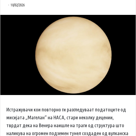
10/02/2026
Истражувачи кои повторно ги разгледуваат податоците од
мисијата „Магелан“ на НАСА, стари неколку децении,
тврдат дека на Венера наишле на траги од структура што
наликува на огромен подземен тунел создаден од вулканска