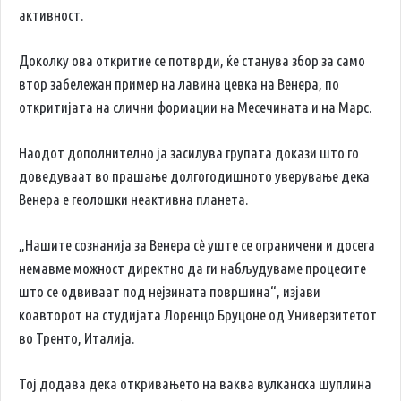
активност.
Доколку ова откритие се потврди, ќе станува збор за само
втор забележан пример на лавина цевка на Венера, по
откритијата на слични формации на Месечината и на Марс.
Наодот дополнително ја засилува групата докази што го
доведуваат во прашање долгогодишното уверување дека
Венера е геолошки неактивна планета.
„Нашите сознанија за Венера сè уште се ограничени и досега
немавме можност директно да ги набљудуваме процесите
што се одвиваат под нејзината површина“, изјави
коавторот на студијата Лоренцо Бруцоне од Универзитетот
во Тренто, Италија.
Тој додава дека откривањето на ваква вулканска шуплина