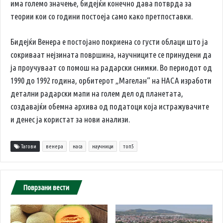
има големо значење, бидејќи конечно дава потврда за
теории кои со години постоеја само како претпоставки.
Бидејќи Венера е постојано покриена со густи облаци што ја
сокриваат нејзината површина, научниците се принудени да
ја проучуваат со помош на радарски снимки. Во периодот од
1990 до 1992 година, орбитерот „Магелан“ на НАСА изработи
детални радарски мапи на голем дел од планетата,
создавајќи обемна архива од податоци која истражувачите
и денес ја користат за нови анализи.
Тагови
венера
наса
научници
топ5
Поврзани вести