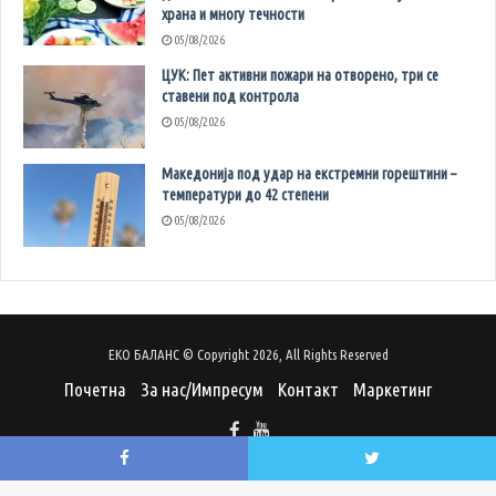
храна и многу течности
05/08/2026
ЦУК: Пет активни пожари на отворено, три се
ставени под контрола
05/08/2026
Македонија под удар на екстремни горештини –
температури до 42 степени
05/08/2026
ЕКО БАЛАНС © Copyright 2026, All Rights Reserved
Почетна
За нас/Импресум
Контакт
Маркетинг
Facebook
Twitter