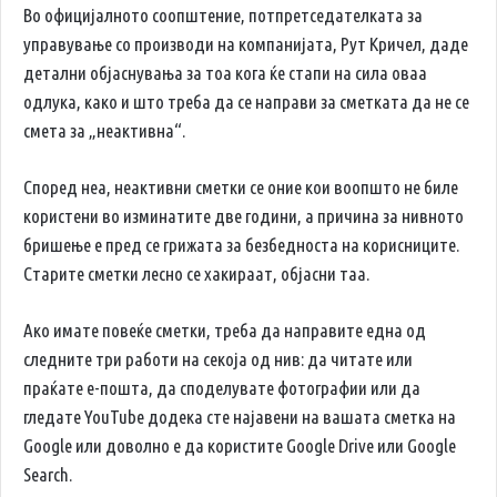
Во официјалното соопштение, потпретседателката за
управување со производи на компанијата, Рут Кричел, даде
детални објаснувања за тоа кога ќе стапи на сила оваа
одлука, како и што треба да се направи за сметката да не се
смета за „неактивна“.
Според неа, неактивни сметки се оние кои воопшто не биле
користени во изминатите две години, а причина за нивното
бришење е пред се грижата за безбедноста на корисниците.
Старите сметки лесно се хакираат, објасни таа.
Ако имате повеќе сметки, треба да направите една од
следните три работи на секоја од нив: да читате или
праќате е-пошта, да споделувате фотографии или да
гледате YouTube додека сте најавени на вашата сметка на
Google или доволно е да користите Google Drive или Google
Search.