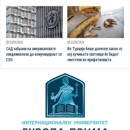
26/05/2026
22/05/2026
САД забрани на американските
Во Турција беше донесен закон со
епидемиолози да комуницираат со
кој кучињата скитници ќе бидат
СЗО
сместени во прифатилишта