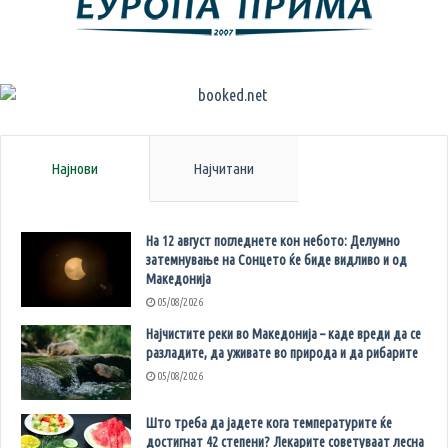
Најнови
Најчитани
На 12 август погледнете кон небото: Делумно
затемнување на Сонцето ќе биде видливо и од
Македонија
05/08/2026
Најчистите реки во Македонија – каде вреди да се
разладите, да уживате во природа и да рибарите
05/08/2026
Што треба да јадете кога температурите ќе
достигнат 42 степени? Лекарите советуваат лесна