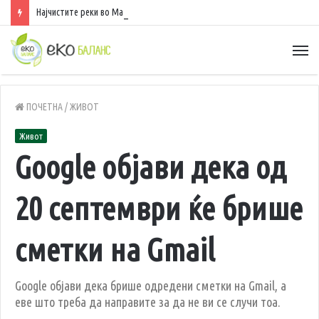
Најчистите реки во Македонија – каде вреди да се разладите, да уживате во природа и да рибарите
ПОЧЕТНА
/
ЖИВОТ
Живот
Google објави дека од
20 септември ќе брише
сметки на Gmail
Google објави дека брише одредени сметки на Gmail, а
еве што треба да направите за да не ви се случи тоа.