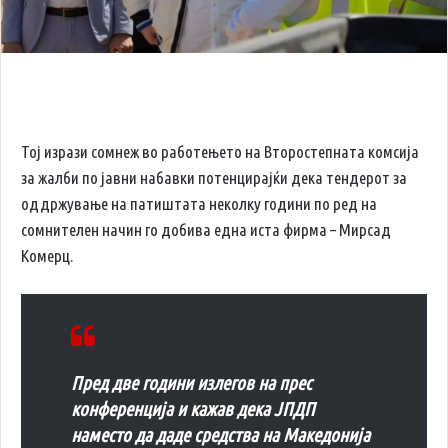
Тој изрази сомнеж во работењето на Второстепната комсија
за жалби по јавни набавки потенцирајќи дека тендерот за
оддржување на патиштата неколку години по ред на
сомнителен начин го добива една иста фирма – Мирсад
Комерц.
Пред две години излегов на прес
конференција и кажав дека ЈПДП
наместо да даде средства на Македонија