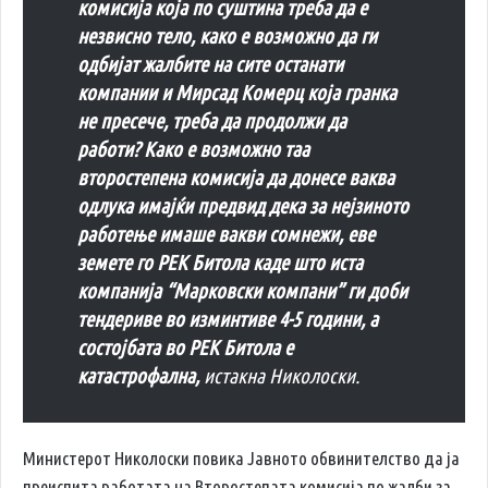
комисија која по суштина треба да е
незвисно тело, како е возможно да ги
одбијат жалбите на сите останати
компании и Мирсад Комерц која гранка
не пресече, треба да продолжи да
работи? Како е возможно таа
второстепена комисија да донесе ваква
одлука имајќи предвид дека за нејзиното
работење имаше вакви сомнежи, еве
земете го РЕК Битола каде што иста
компанија “Марковски компани” ги доби
тендериве во изминтиве 4-5 години, а
состојбата во РЕК Битола е
катастрофална,
истакна Николоски.
Министерот Николоски повика Јавното обвинителство да ја
преиспита работата на Второстепата комисија по жалби за