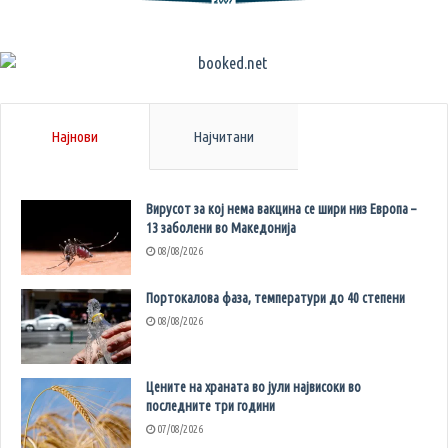
Најнови
Најчитани
Вирусот за кој нема вакцина се шири низ Европа –
13 заболени во Македонија
08/08/2026
Портокалова фаза, температури до 40 степени
08/08/2026
Цените на храната во јули највисоки во
последните три години
07/08/2026