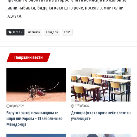
јавни набавки, бидејќи како што рече, носеле сомнителни
одлуки.
Тагови
патишта
тендери
топ5
Поврзани вести
08/08/2026
07/08/2026
Вирусот за кој нема вакцина се
Демографската криза веќе влезе во
шири низ Европа – 13 заболени во
училниците
Македонија