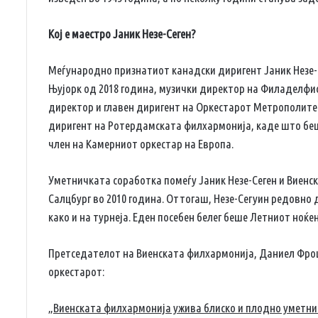
Кој е маестро Јаник Незе-Сеген?
Меѓународно признатиот канадски диригент Јаник Незе-
Њујорк од 2018 година, музички директор на Филаделфис
директор и главен диригент на Оркестарот Метрополитен 
диригент на Ротердамската филхармонија, каде што беше
член на Камерниот оркестар на Европа.
Уметничката соработка помеѓу Јаник Незе-Сеген и Виен
Салцбург во 2010 година. Оттогаш, Незе-Сегуин редовно 
како и на турнеја. Еден посебен белег беше Летниот ноќе
Претседателот на Виенската филхармонија, Даниел Фроша
оркестарот:
„Виенската филхармонија ужива блиско и плодно уметничк