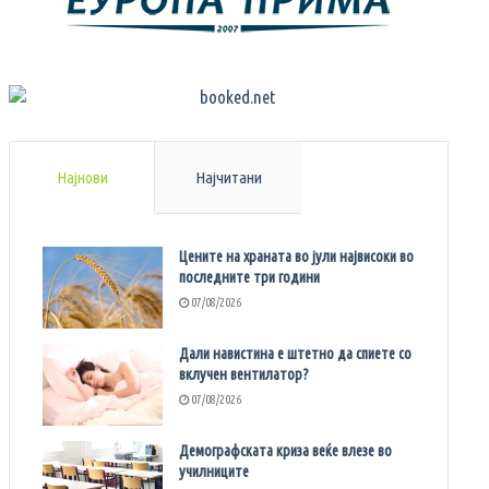
Најнови
Најчитани
Цените на храната во јули највисоки во
последните три години
07/08/2026
Дали навистина е штетно да спиете со
вклучен вентилатор?
07/08/2026
Демографската криза веќе влезе во
училниците