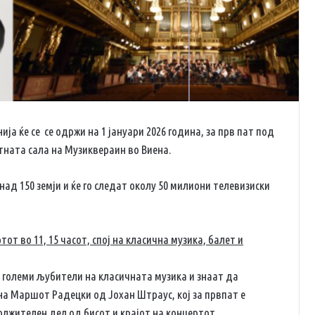
 ќе се се одржи на 1 јануари 2026 година, за прв пат под
тната сала на Музиквераин во Виена.
ад 150 земји и ќе го следат околу 50 милиони телевизиски
т во 11, 15 часот, спој на класична музика, балет и
е големи љубители на класичната музика и знаат да
а Маршот Радецки од Јохан Штраус, кој за првпат е
олжителен дел од бисот и крајот на концертот.