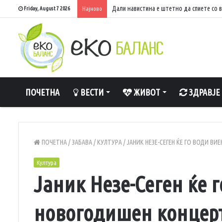
Дали навистина е штетно да спиете со 
Friday, August 7 2026
Најново
ПОЧЕТНА
ВЕСТИ
ЖИВОТ
ЗДРАВЈЕ
ПОЧЕТНА
/
ЗАБАВА
/
КУЛТУРА
/
ЈАНИК НЕЗЕ-СЕГЕН ЌЕ ГО ВОДИ В
Култура
Јаник Незе-Сеген ќе 
новогодишен концерт