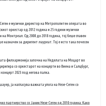
Сеген е музички директор на Метрополитен операта во
киот оркестар од 2012 година и 25 години музички
на Монтреал. Од 2008 до 2018 година, тој беше главен
 назначен за диригент-лауреат. Тој е исто така почесен
ската филхармонија започна на Неделата на Моцарт во
диригира со оркестарот на концерти во Виена и Салцбург,
н концерт 2023 под негова палка.
уер, ја нагласува важната улога на Незе-Сеген со
о партнерство со Јаник Незе-Сеген од 2010 година. Како