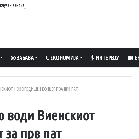
вклучен вентилатор?
ЗАБАВА
ЕКОНОМИЈА
ИНТЕРВЈУ
ЕК
ИЕНСКИОТ НОВОГОДИШЕН КОНЦЕРТ ЗА ПРВ ПАТ
го води Виенскиот
 за прв пат