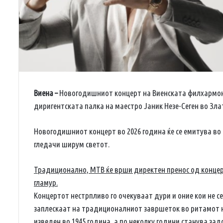
Виена –
Новогодишниот концерт на Виенската филхармонија
диригентската палка на маестро Јаник Незе-Сеген во Зла
Новогодишниот концерт во 2026 година ќе се емитува во н
гледачи ширум светот.
Традиционално, МТВ ќе врши директен пренос од концерто
гламур.
Концертот нестрпливо го очекуваат дури и оние кои не с
заплескаат на традиционалниот завршеток во ритамот н
изведен во 1945 година, а по неколку години станува зад