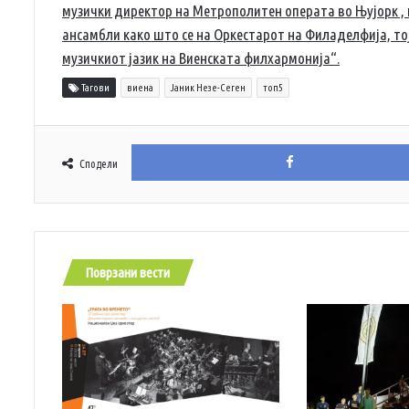
музички директор на Метрополитен операта во Њујорк , 
ансамбли како што се на Оркестарот на Филаделфија, тој
музичкиот јазик на Виенската филхармонија“.
Тагови
виена
Јаник Незе-Сеген
топ5
Сподели
Поврзани вести