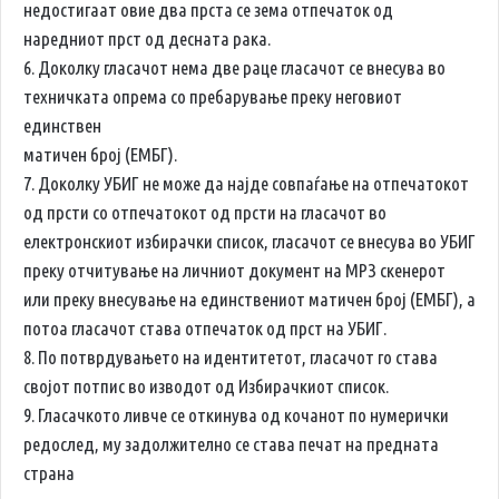
недостигаат овие два прста се зема отпечаток од
наредниот прст од десната рака.
6. Доколку гласачот нема две раце гласачот се внесува во
техничката опрема со пребарување преку неговиот
единствен
матичен број (ЕМБГ).
7. Доколку УБИГ не може да најде совпаѓање на отпечатокот
од прсти со отпечатокот од прсти на гласачот во
електронскиот избирачки список, гласачот се внесува во УБИГ
преку отчитување на личниот документ на МРЗ скенерот
или преку внесување на единствениот матичен број (ЕМБГ), а
потоа гласачот става отпечаток од прст на УБИГ.
8. По потврдувањето на идентитетот, гласачот го става
својот потпис во изводот од Избирачкиот список.
9. Гласачкото ливче се откинува од кочанот по нумерички
редослед, му задолжително се става печат на предната
страна