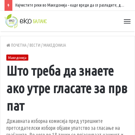
Најчистите реки во Македонија – каде вреди да се разладите, да уживате во природа и да рибарите
ПОЧЕТНА
/
ВЕСТИ
/
МАКЕДОНИЈА
Македонија
Што треба да знаете
ако утре гласате за прв
пат
Државната изборна комисија пред утрешните
претседателски избори објави упатство за гласање на
граѓаните. Во него во 18 точки се појаснуваат начинот и