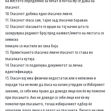
на местото определено за печат и потоа му се дава на
гласачот.
10. Гласачот добива едно гласачко ливче.
11. Гласачот гласа сам, тајно зад гласачки параван.
12. Гласачот гласањето го врши на тој начин што го
заокружува редниот број пред називот/името на листата со
хемиско
пенкало со мастило во сина боја.
13. Превитканото гласачко ливче гласачот го става во
гласачката кутија.
14. Гласачот го подигнува документот за лична
идентификација.
15. Гласач кој има физички недостаток или е неписмен и
поради тоа не може да гласа на начин утврден со Изборниот
законик, со себе има право да доведе лице кое ќе му помогне
при гласањето. Ако не доведе со себе лице кое ќе му
помогне при гласањето, тогаш избирачкиот одбор ќе
определи друго лице од редот на гласачите. Лицето не смее