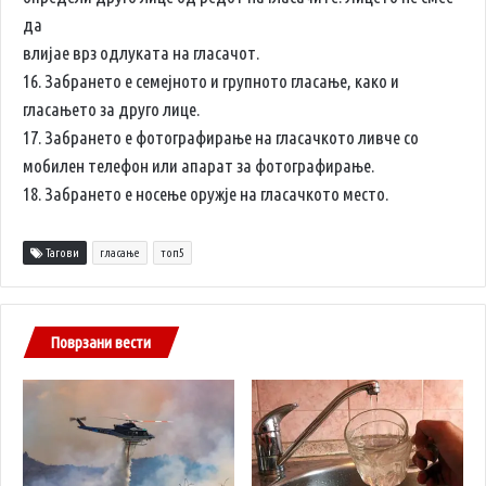
да
влијае врз одлуката на гласачот.
16. Забрането е семејното и групното гласање, како и
гласањето за друго лице.
17. Забрането е фотографирање на гласачкото ливче со
мобилен телефон или апарат за фотографирање.
18. Забрането е носење оружје на гласачкото место.
Тагови
гласање
топ5
Поврзани вести