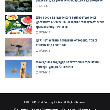
разладите, да уживате во природа и да рибарите
05/08/2026
Што треба да јадете кога температурите ќе
достигнат 42 степени? Лекарите советуваат лесна
храна и многу течности
05/08/2026
ЦУК: Пет активни пожари на отворено, три се
ставени под контрола
05/08/2026
Македонија под удар на екстремни горештини –
температури до 42 степени
05/08/2026
ЕКО БАЛАНС © Copyright 2026, All Rights Reserved
Почетна
За нас/Импресум
Контакт
Маркетинг