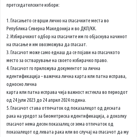
претседателските избори:
1. Гласањето се врши лично на гласачките места во
Република Северна Македонија и во ДКП/КК.
2. Избирачкиот одбор на гласачите им го објаснува начинот
на гласање и им овозможува да гласаат.
3. Гласачот може само еднаш да се појави на гласачкото
место за остварување на своето избирачко право.
4. Гласачот го приложува документот за лична
идентификација – важечка лична карта или патна исправа,
односно лична
карта или патна исправа чија важност истекла во периодот
од 24 јули 2023 до 24 април 2024 година.
5. Гласачот става отпечаток од показалецот од десната
рака на уредот за биометриска идентификација, а доколку
гласачот нема десен показалец се зема отпечаток од
показалецот од левата рака или во случај на гласачот да му