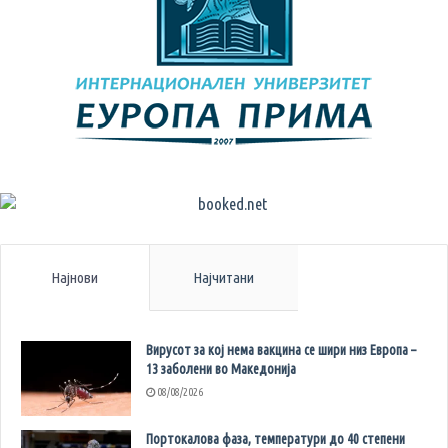
Најнови
Најчитани
Вирусот за кој нема вакцина се шири низ Европа –
13 заболени во Македонија
08/08/2026
Портокалова фаза, температури до 40 степени