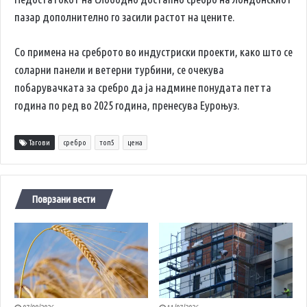
пазар дополнително го засили растот на цените.
Со примена на среброто во индустриски проекти, како што се
соларни панели и ветерни турбини, се очекува
побарувачката за сребро да ја надмине понудата петта
година по ред во 2025 година, пренесува Еуроњуз.
Тагови
сребро
топ5
цена
Поврзани вести