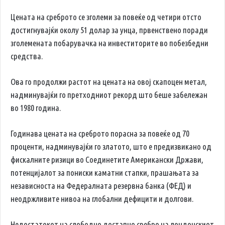
Цената на среброто се зголеми за повеќе од четири отсто
достигнувајќи околу 51 долар за унца, првенствено поради
зголемената побарувачка на инвеститорите во побезбедни
средства.
Ова го продолжи растот на цената на овој скапоцен метал,
надминувајќи го претходниот рекорд што беше забележан
во 1980 година.
Годинава цената на среброто порасна за повеќе од 70
проценти, надминувајќи го златото, што е предизвикано од
фискалните ризици во Соединетите Американски Држави,
потенцијалот за пониски каматни стапки, прашањата за
независноста на Федералната резервна банка (ФЕД) и
неодржливите нивоа на глобални дефицити и долгови.
Недостатокот на слободно достапно сребро на лондонскиот