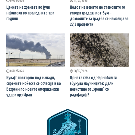
07/08/2026
11/07/2026
Цените на храната во јули
Падот на цените на становите го
највисоки во последните три
успори градежниот бум –
години
дозволите за градба се намалија за
27,5 проценти
09/07/2026
08/07/2026
Кувајт повторно под напади,
Црната габа од Чернобил ги
сирените ноќеска се огласија и во
збунува научниците: Дали
Бахреин по новите американски
навистина се „храни“ со
удари врз Иран
радијација?