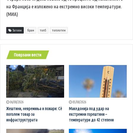
на Франција е изложено на екстремно високи температури.
(МИА)
Тагови
бран
топ5
топлотен
Поврзани вести
06/08/2026
05/08/2026
Жештини, невремиња и пожари: Сè
Македонија под удар на
поголем товар за
екстремни горештини –
инфраструктурата
температури до 42 степени