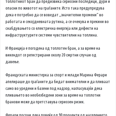
топлотниот бран да предизвика сериозни последици, дури и
опасни по животот на граѓаните. Исто така предупредува
дека е потребно да се воведат „значителни промени“ во
работата и секојдневната рутина, а се очекува и прекини во
снабдувањето со електрична енергија или дефекти на
инфраструктурите системи чувствителни на топлина.
И Франција е погодена од топлотен бран, а за време на
викендот се регистрирани околу 20 смртни случаи од
давење.
Француската министерка за спорт и млади Марина Ферари
апелираше до граѓаните да бидат внимателни и да пливаат
само во уредени и базени под надзор, нагласувајќи дека
пливањето во необезбедени зони за време на топлотни
бранови може да претставува сериозен ризик.
Ферари посочи дека повеќе од 90 проценти од населението