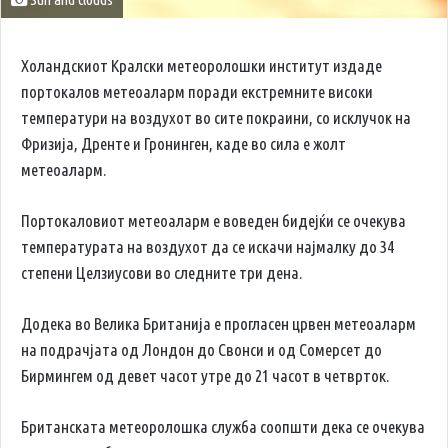
Холандскиот Кралски метеоролошки институт издаде
портокалов метеоаларм поради екстремните високи
температури на воздухот во сите покраини, со исклучок на
Фризија, Дренте и Гронинген, каде во сила е жолт
метеоаларм.
Портокаловиот метеоаларм е воведен бидејќи се очекува
температурата на воздухот да се искачи најмалку до 34
степени Целзиусови во следните три дена.
Додека во Велика Британија е прогласен црвен метеоаларм
на подрачјата од Лондон до Свонси и од Сомерсет до
Бирмингем од девет часот утре до 21 часот в четврток.
Британската метеоролошка служба соопшти дека се очекува