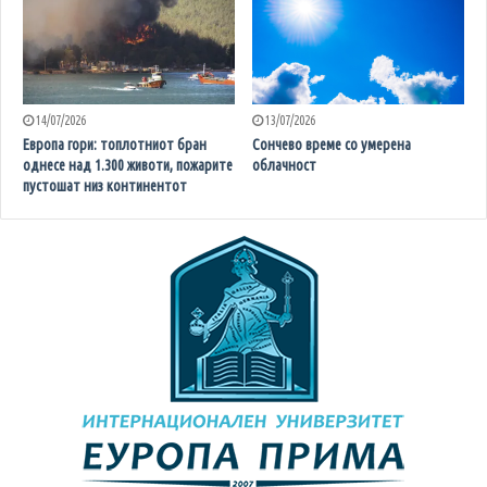
14/07/2026
13/07/2026
Европа гори: топлотниот бран
Сончево време со умерена
однесе над 1.300 животи, пожарите
облачност
пустошат низ континентот