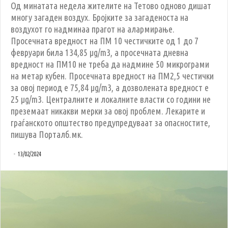
Од минатата недела жителите на Тетово одново дишат
многу загаден воздух. Бројките за загаденоста на
воздухот го надминаа прагот на алармирање.
Просечната вредност на ПМ 10 честичките од 1 до 7
февруари била 134,85 μg/m3, а просечната дневна
вредност на ПМ10 не треба да надмине 50 микрограми
на метар кубен. Просечната вредност на ПМ2,5 честички
за овој период е 75,84 μg/m3, а дозволената вредност е
25 μg/m3. Централните и локалните власти со години нe
преземаат никакви мерки за овој проблем. Лекарите и
граѓанското општество предупредуваат за опасностите,
пишува Порталб.мк.
13/02/2024