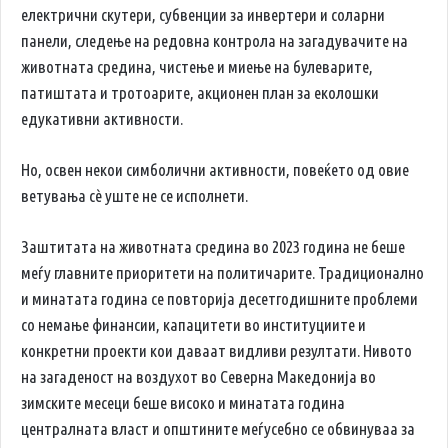
електрични скутери, субвенции за инвертери и соларни
панели, следење на редовна контрола на загадувачите на
животната средина, чистење и миење на булеварите,
патиштата и тротоарите, акционен план за еколошки
едукативни активности.
Но, освен некои симболични активности, повеќето од овие
ветувања сè уште не се исполнети.
Заштитата на животната средина во 2023 година не беше
меѓу главните приоритети на политичарите. Традиционално
и минатата година се повторија десетгодишните проблеми
со немање финансии, капацитети во институциите и
конкретни проекти кои даваат видливи резултати. Нивото
на загаденост на воздухот во Северна Македонија во
зимските месеци беше високо и минатата година
централната власт и општините меѓусебно се обвинуваа за