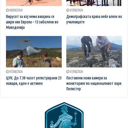
08/08/2026
07/08/2026
Вирусот за кој нема вакцина се
Демографската криза веќе влезе во
шири низ Европа – 13 заболени во
училниците
Македонија
07/08/2026
07/08/2026
ЦУК: До 7.30 часот регистрирани 23
Поставени нови камери за
пожари, еден е активен
мониторинг во националниот парк
Пелистер