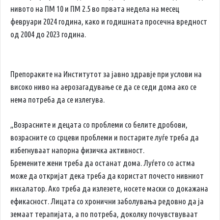
нивото на ПМ 10 и ПМ 2.5 во првата недела на месец
февруари 2024 година, како и годишната просечна вредност
од 2004 до 2023 година.
Препораките на Институтот за јавно здравје при услови на
високо ниво на аерозагадување се да се седи дома ако се
нема потреба да се излегува.
„Возрасните и децата со проблеми со белите дробови,
возрасните со срцеви проблеми и постарите луѓе треба да
избегнуваат напорна физичка активност.
Бремените жени треба да останат дома. Луѓето со астма
може да откријат дека треба да користат почесто нивниот
инхалатор. Ако треба да излезете, носете маски со докажана
ефикасност. Лицата со хронични заболувања редовно да ја
земаат терапијата, а по потреба, доколку почувствуваат