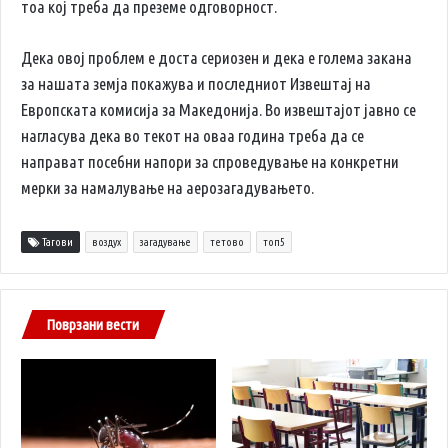
тоа кој треба да преземе одговорност.
Дека овој проблем е доста сериозен и дека е голема закана
за нашата земја покажува и последниот Извештај на
Европската комисија за Македонија. Во извештајот јавно се
нагласува дека во текот на оваа година треба да се
направат посебни напори за спроведување на конкретни
мерки за намалување на аерозагадувањето.
Тагови
воздух
загадување
тетово
топ5
Поврзани вести