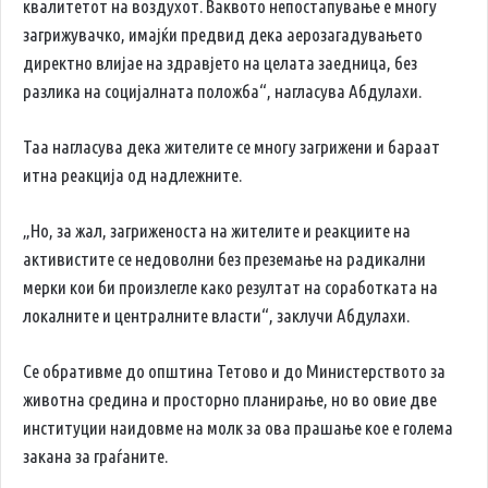
квалитетот на воздухот. Ваквото непостапување е многу
загрижувачко, имајќи предвид дека аерозагадувањето
директно влијае на здравјето на целата заедница, без
разлика на социјалната положба“, нагласува Абдулахи.
Таа нагласува дека жителите се многу загрижени и бараат
итна реакција од надлежните.
„Но, за жал, загриженоста на жителите и реакциите на
активистите се недоволни без преземање на радикални
мерки кои би произлегле како резултат на соработката на
локалните и централните власти“, заклучи Абдулахи.
Се обративме до општина Тетово и до Министерството за
животна средина и просторно планирање, но во овие две
институции наидовме на молк за ова прашање кое е голема
закана за граѓаните.