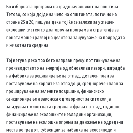
Во изборната програма на градоначалникот на општина
Тетово, со која дојде на чело на општината, поточно на
страна 25 и 26, пишува дека тој ќе се заложи за успешен
еколошки систем со долгорочна програма и стратегија за
понатамошен развој на целите за зачувување на природата
и животната средина.
Тој ветува дека тоа ќе го направи преку: поттикнување на
производството на енергија од обновливи извори, изградба
на фабрика за рециклирање на отпад, детален план за
поставување на корпите за отпадоци, среднорочен план за
проширување на зелените површини, финансиско
санкционирање и законска одговорност за сите кои ја
загадуваат животната средина и фрлаат отпад, годишно
финансирање на еколошките невладини организации,
поставување на еколошка опрема за движење на одредени
места во градот, субвенции за набавка на велосипеди и