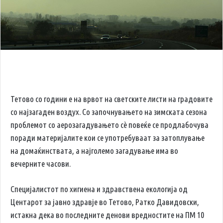
Тетово со години е на врвот на светските листи на градовите
со најзагаден воздух. Со започнувањето на зимската сезона
проблемот со аерозагадувањето сè повеќе се продлабочува
поради материјалите кои се употребуваат за затоплување
на домаќинствата, а најголемо загадување има во
вечерните часови.
Специјалистот по хигиена и здравствена екологија од
Центарот за јавно здравје во Тетово, Ратко Давидовски,
истакна дека во последните денови вредностите на ПМ 10