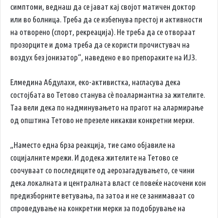
симптоми, веднаш да се јават кај својот матичен доктор
или во болница. Треба да се избегнува престој и активности
на отворено (спорт, рекреација). Не треба да се отвораат
прозорците и дома треба да се користи прочистувач на
воздух без јонизатор“, наведено е во препораките на ИЈЗ.
Елмедина Абдулахи, еко-активистка, нагласува дека
состојбата во Тетово станува сè поалармантна за жителите.
Таа вели дека по надминувањето на прагот на алармирање
од општина Тетово не презеле никакви конкретни мерки.
„Наместо една брза реакција, тие само објавиле на
социјалните мрежи. И додека жителите на Тетово се
соочуваат со последиците од аерозагадувањето, се чини
дека локалната и централната власт се повеќе насочени кон
предизборните ветувања, па затоа и не се занимаваат со
спроведување на конкретни мерки за подобрување на