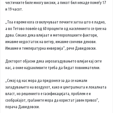
честичките биле многу високи, а пикот бил некаде помеѓу 17
и 19 часот.
„Тоа е време кога се вклучуваат печките затоа што е ладно,
а во Тетово повеќе од 60 проценти од населението се грее на
дрва. Секако дека влијаат и метеоролошките фактори,
имавме недостаток на ветер, имавме сончеви денови.
Имавме и температурна инверзија“, рече Давидовски.
Докторот објасни дека аерозагадувањето влијае кај сите
нас, а оние најранливите треба да бидат повнимателни.
„Секој од нас мора да придонесе за да се намали
загадувањето на воздухот, како и централната и локалната
власт, но решението е гасификацијата, проблем е и
сообраќајот, граѓаните мора да користат јавен превоз“,
порача Давидовски.