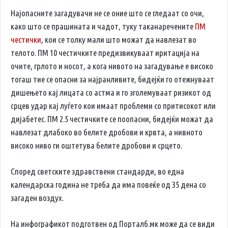
Најопасните загадувачи не се оние што се гледаат со очи,
како што се прашината и чадот, туку таканаречените
ПМ
честички
, кои се толку мали што можат да навлезат во
телото. ПМ 10 честичките предизвикуваат иритација на
очите, грлото и носот, а кога нивото на загадување е високо
тогаш тие се опасни за најранливите, бидејќи го отежнуваат
дишењето кај лицата со астма и го зголемуваат ризикот од
срцев удар кај луѓето кои имаат проблеми со притисокот или
дијабетес. ПМ 2.5 честичките се поопасни, бидејќи можат да
навлезат длабоко во белите дробови и крвта, а нивното
високо ниво ги оштетува белите дробови и срцето.
Според светските здравствени стандарди, во една
календарска година не треба да има повеќе од 35 дена со
загаден воздух.
На инфографикот подготвен од Порталб.мк може да се види