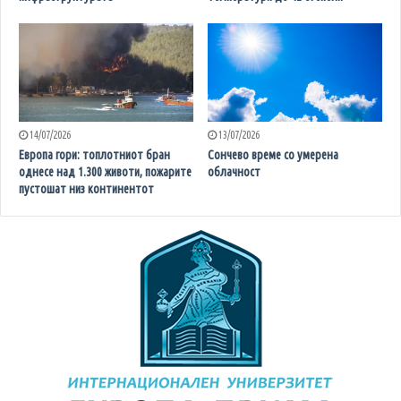
14/07/2026
13/07/2026
Европа гори: топлотниот бран
Сончево време со умерена
однесе над 1.300 животи, пожарите
облачност
пустошат низ континентот