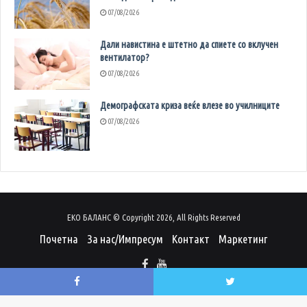
07/08/2026
Дали навистина е штетно да спиете со вклучен
вентилатор?
07/08/2026
Демографската криза веќе влезе во училниците
07/08/2026
ЕКО БАЛАНС © Copyright 2026, All Rights Reserved
Почетна
За нас/Импресум
Контакт
Маркетинг
Facebook
Twitter