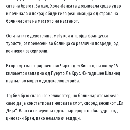
сите на брегот. За жал, Холанѓанката доживеала срцев удар
и починала и покрај обидите за реанимација од страна на
болничарите на местото на настанот.
Останатите девет лица, меѓу кои и тројца француски
туристи, се пренесени во болница со различни повреди, од
кои некои се сериозни.
Втора жртва е пријавена во Чарко дел Виенто, на околу 15
километри западно од Пуерто Ла Крус. 43-годишен Шпанец
паднал во морето додека ловел риба.
Тој бил брзо спасен со хеликоптер, но болничарите можеле
само да ја констатираат неговата смрт, според весникот „Ел
Дија“. Властите веруваат дека најверојатно бил удрен од
џиновски бран, иако немало очевидци.