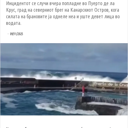
Инцидентот се случи вчера попладне во Пуерто де ла
Крус, град на северниот брег на Канарскиот Остров, кога
силата на брановите ја однеле неа и уште девет лица во
водата.
09/11/2025