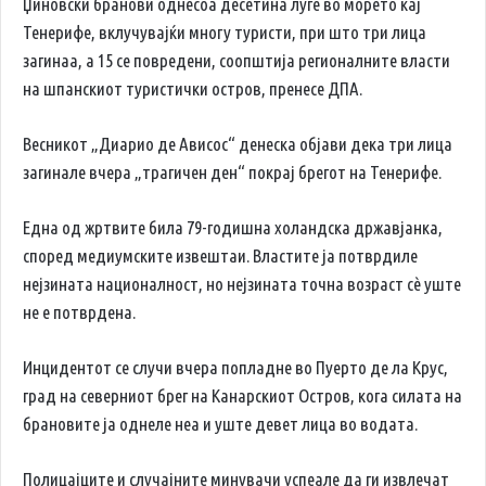
Џиновски бранови однесоа десетина луѓе во морето кај
Тенерифе, вклучувајќи многу туристи, при што три лица
загинаа, а 15 се повредени, соопштија регионалните власти
на шпанскиот туристички остров, пренесе ДПА.
Весникот „Диарио де Ависос“ денеска објави дека три лица
загинале вчера „трагичен ден“ покрај брегот на Тенерифе.
Една од жртвите била 79-годишна холандска државјанка,
според медиумските извештаи. Властите ја потврдиле
нејзината националност, но нејзината точна возраст сè уште
не е потврдена.
Инцидентот се случи вчера попладне во Пуерто де ла Крус,
град на северниот брег на Канарскиот Остров, кога силата на
брановите ја однеле неа и уште девет лица во водата.
Полицајците и случајните минувачи успеале да ги извлечат