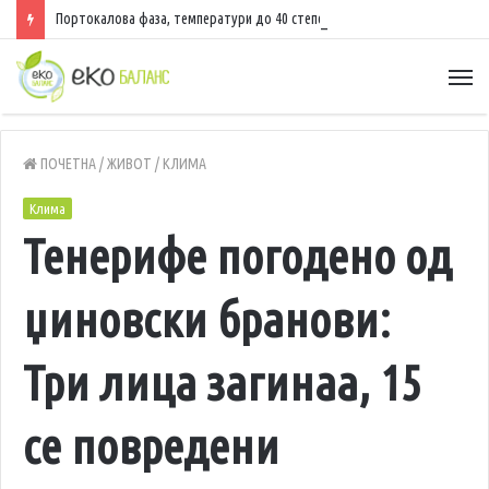
Портокалова фаза, температури до 40 степени
ПОЧЕТНА
/
ЖИВОТ
/
КЛИМА
Клима
Тенерифе погодено од
џиновски бранови:
Три лица загинаа, 15
се повредени