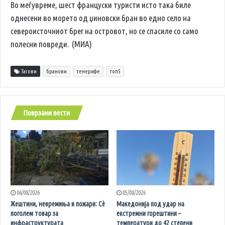
Во меѓувреме, шест француски туристи исто така биле
однесени во морето од џиновски бран во едно село на
североисточниот брег на островот, но се спасиле со само
полесни повреди. (МИА)
Тагови
бранови
тенерифе
топ5
Поврзани вести
06/08/2026
05/08/2026
Жештини, невремиња и пожари: Сè
Македонија под удар на
поголем товар за
екстремни горештини –
инфраструктурата
температури до 42 степени