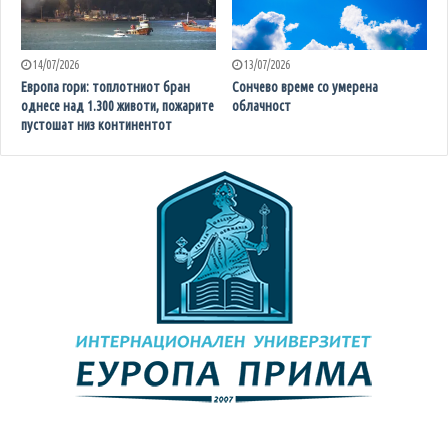
14/07/2026
13/07/2026
Европа гори: топлотниот бран
Сончево време со умерена
однесе над 1.300 животи, пожарите
облачност
пустошат низ континентот