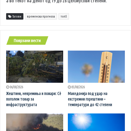
а во текот на денот од 19 до 28 Целзиусови степени.
Тагови
временска прогноза
топ5
Поврзани вести
06/08/2026
05/08/2026
Жештини, невремиња и пожари: Сè
Македонија под удар на
поголем товар за
екстремни горештини –
инфраструктурата
температури до 42 степени