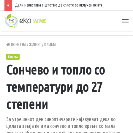
Дали навистина е штетно да спиете со вклучен вентилатор?
ПОЧЕТНА
/
ЖИВОТ
/
КЛИМА
Клима
Сончево и топло со
температури до 27
степени
За утрешниот ден синоптичарите најавуваат дека во
целата земја ќе има сончево и топло време со мала
локална облачност и со слаб до умерен ветер од јужен