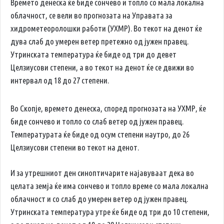
Времето денеска ќе биде сончево и топло со мала локална
облачност, се вели во прогнозата на Управата за
хидрометеоролошки работи (УХМР). Во текот на денот ќе
дува слаб до умерен ветер претежно од јужен правец.
Утринската температура ќе биде од три до девет
Целзиусови степени, а во текот на денот ќе се движи во
интервал од 18 до 27 степени.
Во Скопје, времето денеска, според прогнозата на УХМР, ќе
биде сончево и топло со слаб ветер од јужен правец.
Температурата ќе биде од осум степени наутро, до 26
Целзиусови степени во текот на денот.
И за утрешниот ден синоптичарите најавуваат дека во
целата земја ќе има сончево и топло време со мала локална
облачност и со слаб до умерен ветер од јужен правец.
Утринската температура утре ќе биде од три до 10 степени,