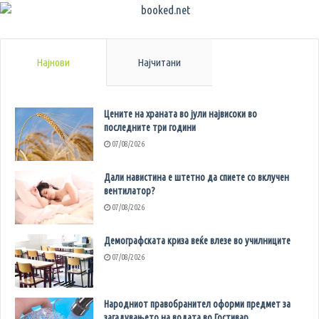
Најнови
Најчитани
Цените на храната во јули највисоки во
последните три години
07/08/2026
Дали навистина е штетно да спиете со вклучен
вентилатор?
07/08/2026
Демографската криза веќе влезе во училниците
07/08/2026
Народниот правобранител оформи предмет за
загадувањето на водата во Гостивар