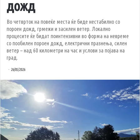
дожд
Во четврток на повеќе места ќе биде нестабилно со
пороен дожд, грмежи и засилен ветер. Локално
процесите ќе бидат поинтензивни во форма на невреме
со пообилен пороен дожд, електрични празнења, силен
ветер – над 60 километри на час и услови за појава на
град.
26/05/2026