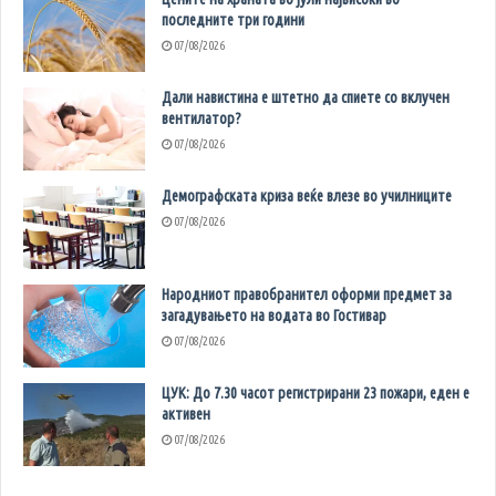
последните три години
07/08/2026
Дали навистина е штетно да спиете со вклучен
вентилатор?
07/08/2026
Демографската криза веќе влезе во училниците
07/08/2026
Народниот правобранител оформи предмет за
загадувањето на водата во Гостивар
07/08/2026
ЦУК: До 7.30 часот регистрирани 23 пожари, еден е
активен
07/08/2026